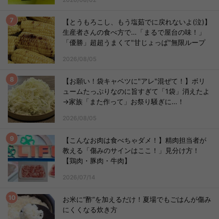
【とうもろこし、もう塩茹でに戻れないよ(泣)】
生産者さんの食べ方で…「まるで屋台の味！」
「優勝」超超うまくて"甘じょっぱ"無限ループ
2026/08/05
【お願い！袋キャベツに"アレ"混ぜて！】ボリ
ュームたっぷりなのに旨すぎて「1袋」消えたよ
→家族「また作って」お祭り騒ぎに…！
2026/08/05
【こんなお肉は食べちゃダメ！】精肉担当者が
教える「傷みのサインはここ！」見分け方！
【鶏肉・豚肉・牛肉】
2026/07/14
お米に“酢”を加えるだけ！夏場でもごはんが傷み
にくくなる炊き方