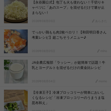
【永谷園公式】包丁も火も使わない！千切りキ
ャベツに「あのスープ」を混ぜるだけで箸が止
まらない！
2026年08月05日
あらきた
でっかい鶏もも肉2枚ペロリ！【和田明日香さん
考案レシピ】超ごちそうメニュー♪
2026年08月05日
miho
JA全農広報部「ラッシー」が超簡単で話題！牛
乳とヨーグルトを混ぜるだけの黄金比レシピ
2026年08月04日
momo
【冷凍王子】冷凍ブロッコリーが簡単においし
くなるレシピ「冷凍ブロッコリーのうまうま塩
昆布和え」