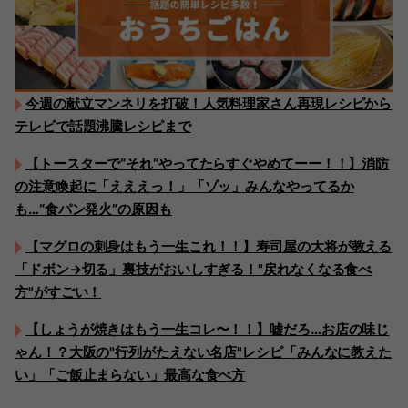
今週の献立マンネリを打破！人気料理家さん再現レシピから
テレビで話題沸騰レシピまで
【トースターで“それ”やってたらすぐやめてーー！！】消防
の注意喚起に「えええっ！」「ゾッ」みんなやってるか
も…“食パン発火”の原因も
【マグロの刺身はもう一生これ！！】寿司屋の大将が教える
「ドボン→切る」裏技がおいしすぎる！"戻れなくなる食べ
方"がすごい！
【しょうが焼きはもう一生コレ〜！！】嘘だろ…お店の味じ
ゃん！？大阪の"行列がたえない名店"レシピ「みんなに教えた
い」「ご飯止まらない」最高な食べ方