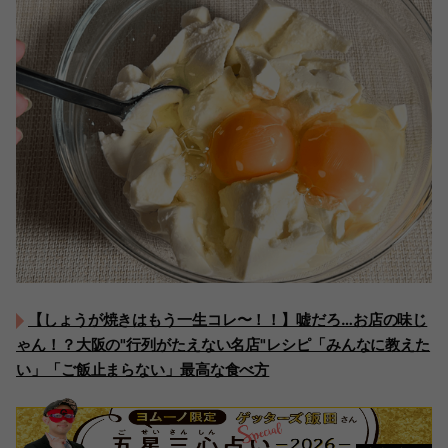
【しょうが焼きはもう一生コレ〜！！】嘘だろ…お店の味じ
ゃん！？大阪の"行列がたえない名店"レシピ「みんなに教えた
い」「ご飯止まらない」最高な食べ方