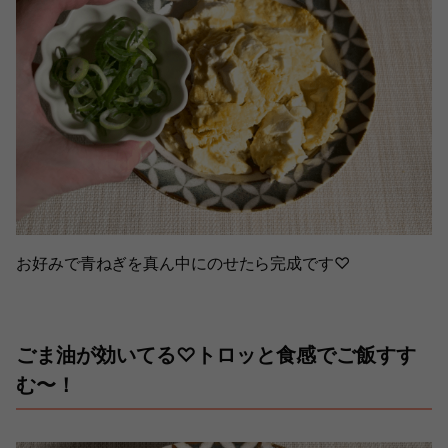
お好みで青ねぎを真ん中にのせたら完成です♡
ごま油が効いてる♡トロッと食感でご飯すす
む〜！