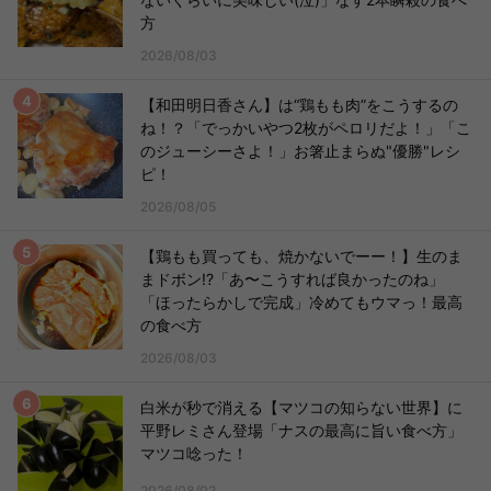
方
2026/08/03
【和田明日香さん】は“鶏もも肉”をこうするの
ね！？「でっかいやつ2枚がペロリだよ！」「こ
のジューシーさよ！」お箸止まらぬ"優勝"レシ
ピ！
2026/08/05
【鶏もも買っても、焼かないでーー！】生のま
まドボン!?「あ〜こうすれば良かったのね」
「ほったらかしで完成」冷めてもウマっ！最高
の食べ方
2026/08/03
白米が秒で消える【マツコの知らない世界】に
平野レミさん登場「ナスの最高に旨い食べ方」
マツコ唸った！
2026/08/02