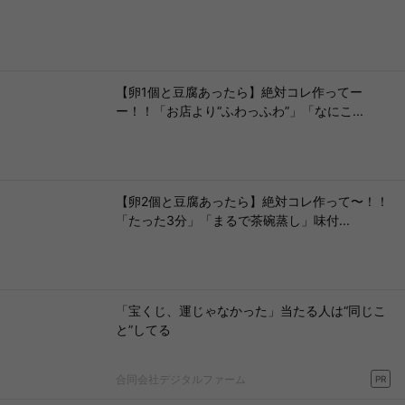
【卵1個と豆腐あったら】絶対コレ作ってー
ー！！「お店より“ふわっふわ”」「なにこ...
【卵2個と豆腐あったら】絶対コレ作って〜！！
「たった3分」「まるで茶碗蒸し」味付...
「宝くじ、運じゃなかった」当たる人は“同じこ
と”してる
合同会社デジタルファーム
PR