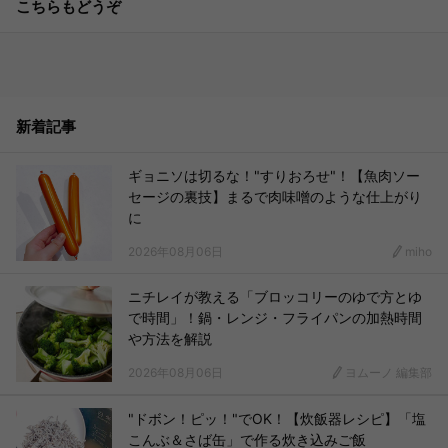
こちらもどうぞ
新着記事
ギョニソは切るな！"すりおろせ"！【魚肉ソー
セージの裏技】まるで肉味噌のような仕上がり
に
2026年08月06日
miho
ニチレイが教える「ブロッコリーのゆで方とゆ
で時間」！鍋・レンジ・フライパンの加熱時間
や方法を解説
2026年08月06日
ヨムーノ 編集部
"ドボン！ピッ！"でOK！【炊飯器レシピ】「塩
こんぶ＆さば缶」で作る炊き込みご飯