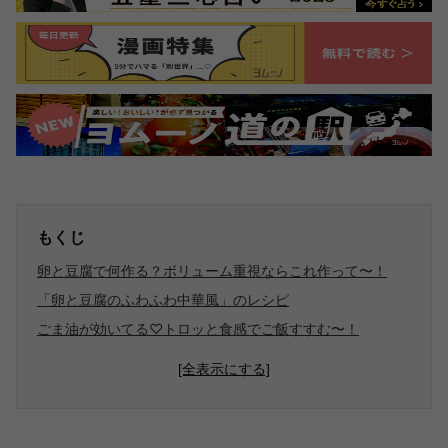
もくじ
卵と豆腐で何作る？ボリューム重視ならこれ作って〜！
「卵と豆腐のふわふわ中華風」のレシピ
ごま油が効いてる♡トロッと食感でご飯すすむ〜！
[全表示にする]