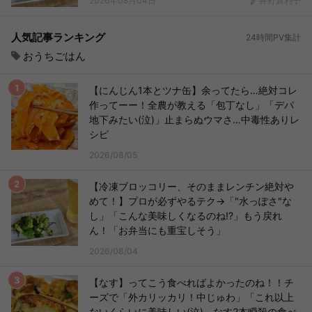
2026年08月04日
井野真利子
人気記事ランキング
24時間PV集計
おうちごはん
【にんじん1本とツナ缶】余ってたら…絶対コレ
作ってーー！全農が教える「包丁なし」「デパ
地下みたい(泣)」止まらぬウマさ…中毒性ありレ
シピ
2026/08/05
【冷凍ブロッコリー、そのままレンチン絶対や
めて！】プロが必ずやるテク→「"水っぽさ"な
し」「こんな美味しくなるのね!?」もう戻れ
ん！「お弁当にも重宝しそう」
2026/08/04
【なす】ってこう食べればよかったのね！！チ
ーズで「外カリッカリ！中じゅわ」「これ以上
ないくらいに美味しい(泣)」なす2本瞬殺の食べ