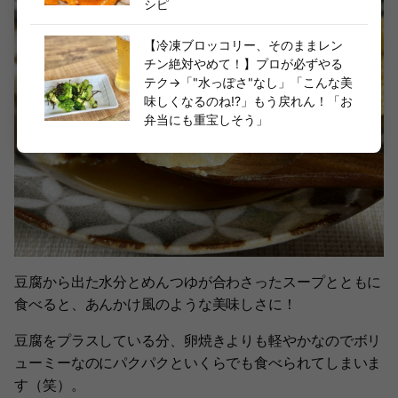
シピ
【冷凍ブロッコリー、そのままレン
チン絶対やめて！】プロが必ずやる
テク→「"水っぽさ"なし」「こんな美
味しくなるのね!?」もう戻れん！「お
弁当にも重宝しそう」
豆腐から出た水分とめんつゆが合わさったスープとともに
食べると、あんかけ風のような美味しさに！
豆腐をプラスしている分、卵焼きよりも軽やかなのでボリ
ューミーなのにパクパクといくらでも食べられてしまいま
す（笑）。