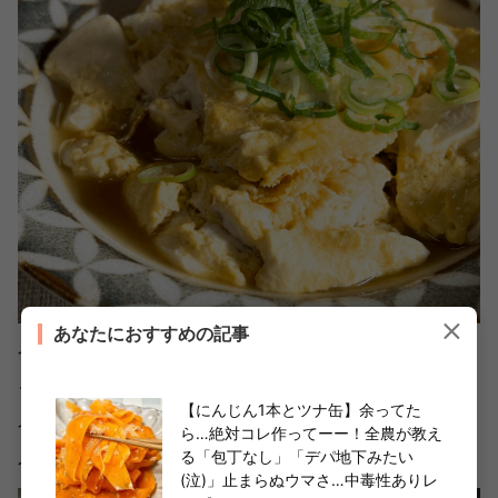
あなたにおすすめの記事
食べてみると、味付けはめんつゆだけなのに、プラスした
ごま油の風味のおかげで中華料理っぽい仕上がり！
【にんじん1本とツナ缶】余ってた
食感も思った通りふわふわ・とろっとやさしく、これは大
ら…絶対コレ作ってーー！全農が教え
人も子どもも大好きな味になっているはず♪
る「包丁なし」「デパ地下みたい
(泣)」止まらぬウマさ…中毒性ありレ