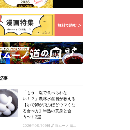
記事
「もう、塩で食べられな
い！？」農林水産省が教える
【ゆで卵が飛ぶほどウマくな
る食べ方】半熟の黄身と合
う〜！2選
2026年08月09日
ヨムーノ 編集部