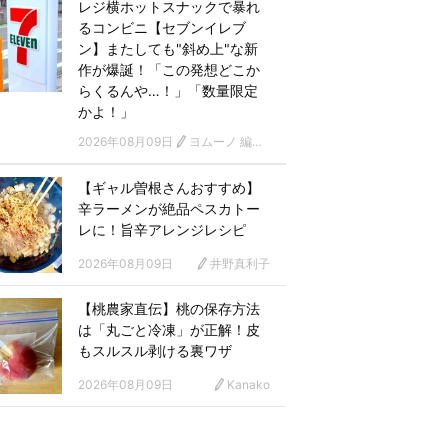
レジ横ホットスナックで暴れ
るコンビニ【セブンイレブ
ン】またしても"斜め上"な新
作が爆誕！「この発想どこか
らくるんや…！」「数量限定
かよ！」
2026年08月09日
ヨムーノ 編集部
【ギャル曽根さんおすすめ】
辛ラーメンが絶品ペスカトー
レに！旨辛アレンジレシピ
2026年08月09日
井野真利子
【桃農家直伝】桃の保存方法
は「丸ごと冷凍」が正解！皮
もスルスル剥ける裏ワザ
2026年08月09日
Kanako