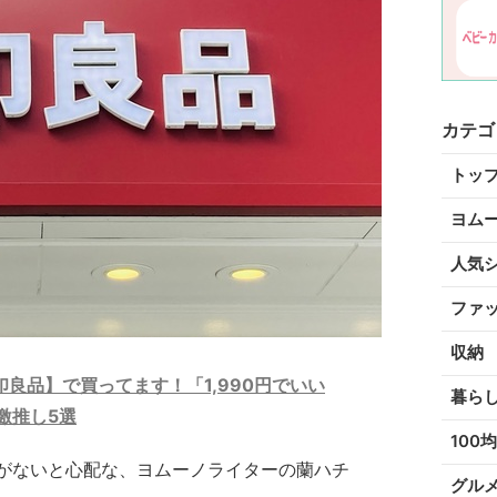
カテゴ
トッ
ヨム
人気
ファ
収納
良品】で買ってます！「1,990円でいい
暮ら
激推し5選
100均
がないと心配な、ヨムーノライターの蘭ハチ
グル