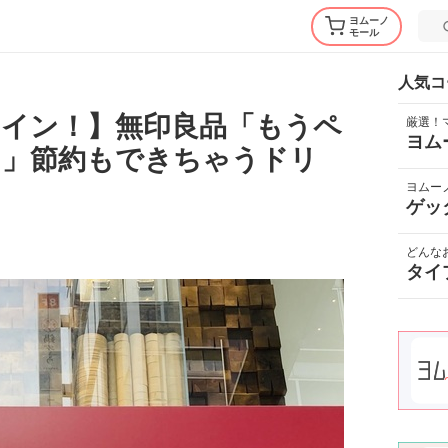
ヨムーノ
モール
人気コ
イン！】無印良品「もうペ
厳選！
ヨム
！」節約もできちゃうドリ
ヨムー
ゲッ
どんな
タイ