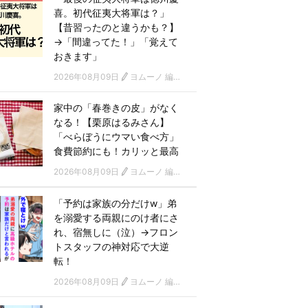
喜。初代征夷大将軍は？」
【昔習ったのと違うかも？】
→「間違ってた！」「覚えて
おきます」
2026年08月09日
ヨムーノ 編集部
家中の「春巻きの皮」がなく
なる！【栗原はるみさん】
「べらぼうにウマい食べ方」
食費節約にも！カリッと最高
2026年08月09日
ヨムーノ 編集部
「予約は家族の分だけw」弟
を溺愛する両親にのけ者にさ
れ、宿無しに（泣）→フロン
トスタッフの神対応で大逆
転！
2026年08月09日
ヨムーノ 編集部