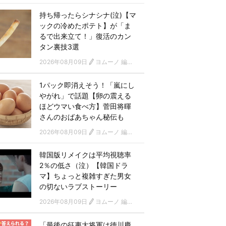
持ち帰ったらシナシナ(泣)【マ
ックの冷めたポテト】が「ま
るで出来立て！」復活のカン
タン裏技3選
2026年08月09日
ヨムーノ 編集部
1パック即消えそう！「嵐にし
やがれ」で話題【卵の震える
ほどウマい食べ方】菅田将暉
さんのおばあちゃん秘伝も
2026年08月09日
ヨムーノ 編集部
韓国版リメイクは平均視聴率
2％の低さ（泣）【韓国ドラ
マ】ちょっと複雑すぎた男女
の切ないラブストーリー
2026年08月09日
ヨムーノ 編集部 韓国ドラマチーム
「最後の征夷大将軍は徳川慶