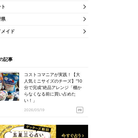
ント
府県
ドメイド
の記事
コストコマニアが実践！【大
人気ミニサイズのチーズ】“10
分で完成”絶品アレンジ「棚か
らなくなる前に買い占めた
い！」
2026/05/19
PR