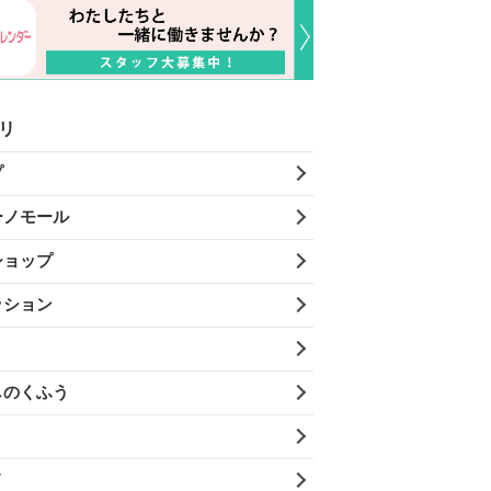
リ
プ
ーノモール
ショップ
ッション
しのくふう
メ