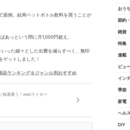
おう
て面倒。結局ペットボトル飲料を買うことが
節約
雑貨
えばあっという間に月1,000円超え。
特集
ういった細々とした出費を減らすべく、無印
連載
をゲットしました！
ビュ
商品ランキング＆ジャンル別おすすめ
イン
季節
に毎週通う！webライター
家電
ヘル
DIY