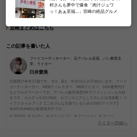
全国各地のお土産情報からご当地グルメまで！地元ラ
村さんも夢中で爆食「肉汁ジュワ
イター推しアイテムも
ッ！あぁ至福…」宮崎の絶品グルメ
宮崎まとめはこちら
この記事を書いた人
フードコーディネーター、元アパレル店員、パン教室主
宰、ライター
臼井愛美
主婦歴21年年37歳です。大3、高3、中3の3人の子供がいます。フード
コーディネーター、WEBディレクター、WEBライター、SNS運用代行
などマルチワーカーです。アパレル販売員歴5年でファッションも大好
きです。カルディや3COINS、セブンマニアとしてテレビ出演多数！ ラ
イフスタイルブック【ごきげんな主婦でいるための56のアイデア】
(KADOKAWA)が絶賛発売中です。
3COINS
カルディ
セブンイレブン
ファッション
ラーメン
ライター詳細へ