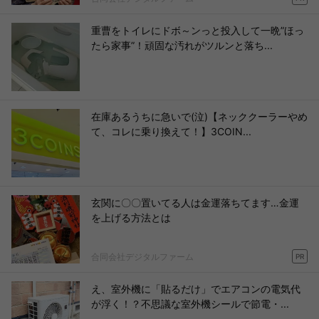
重曹をトイレにドボ～ンっと投入して一晩”ほっ
たら家事”！頑固な汚れがツルンと落ち...
在庫あるうちに急いで(泣)【ネッククーラーやめ
て、コレに乗り換えて！】3COIN...
玄関に〇〇置いてる人は金運落ちてます…金運
を上げる方法とは
合同会社デジタルファーム
PR
え、室外機に「貼るだけ」でエアコンの電気代
が浮く！？不思議な室外機シールで節電・...