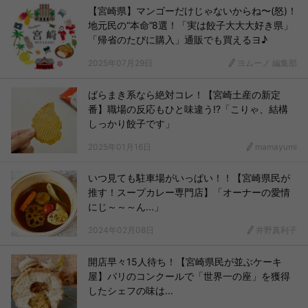
【宮崎県】マンゴーだけじゃないからね〜(怒)！
地元民の“本命”8選！「実は餃子大大大好き県」
「帰省のたびに購入」通販でも買えるヨ♪
2025年07月29日
ヨムーノ 編集部
ばらまき系なら絶対コレ！【宮崎土産の新定
番】職場の反応もひと味違う!?「こりゃ、結構
しっかり餃子です」
2025年01月16日
mamayumi
いつ見ても駐車場がいっぱい！！【宮崎県民が
推す！スープカレー専門店】「オーナーの愛情
にじ～～～ん...」
2024年02月08日
井野真利子
開店早々15人待ち！【宮崎県民が並ぶケーキ
屋】パリのコンクールで「世界一の座」を獲得
したシェフの味は...