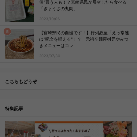
個"買う人も！？宮崎県民が帰省したら食べる
「ぎょうざの丸岡」
2023/10/06
【宮崎県民の自慢です！】行列必至「えっ常連
は"呪文を唱える"！？」元祖辛麺屋桝元やみつ
きメニューはコレ
2023/07/30
こちらもどうぞ
特集記事