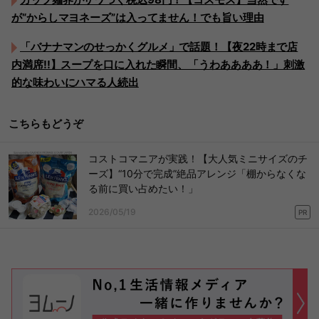
が“からしマヨネーズ”は入ってません！でも旨い理由
「バナナマンのせっかくグルメ」で話題！【夜22時まで店
内満席!!】スープを口に入れた瞬間、「うわああああ！」刺激
的な味わいにハマる人続出
こちらもどうぞ
コストコマニアが実践！【大人気ミニサイズのチ
ーズ】“10分で完成”絶品アレンジ「棚からなくな
る前に買い占めたい！」
2026/05/19
PR