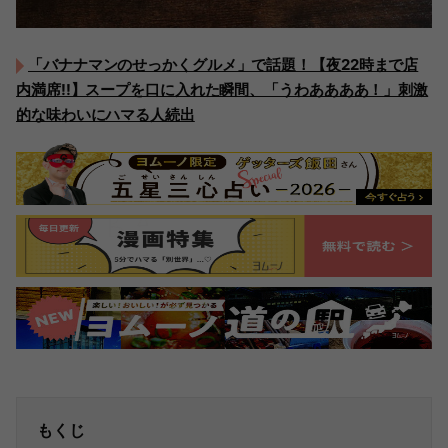
「バナナマンのせっかくグルメ」で話題！【夜22時まで店
内満席!!】スープを口に入れた瞬間、「うわああああ！」刺激
的な味わいにハマる人続出
もくじ