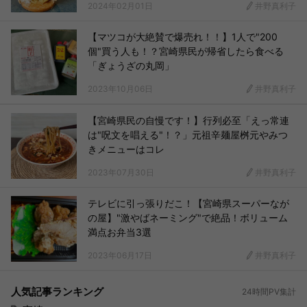
2024年02月01日
井野真利子
【マツコが大絶賛で爆売れ！！】1人で"200
個"買う人も！？宮崎県民が帰省したら食べる
「ぎょうざの丸岡」
2023年10月06日
井野真利子
【宮崎県民の自慢です！】行列必至「えっ常連
は"呪文を唱える"！？」元祖辛麺屋桝元やみつ
きメニューはコレ
2023年07月30日
井野真利子
テレビに引っ張りだこ！【宮崎県スーパーなが
の屋】"激やばネーミング"で絶品！ボリューム
満点お弁当3選
2023年06月17日
井野真利子
人気記事ランキング
24時間PV集計