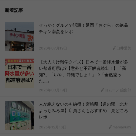
新着記事
せっかくグルメで話題！延岡「おぐら」の絶品
チキン南蛮をレポ
2026年07月19日
臼井愛美
【大人向け雑学クイズ】日本で一番降水量が多
い都道府県は?【意外と不正解者続出！】「高
知?」「いや、沖縄でしょ！」→「全然違っ
た…」
2026年03月19日
ヨムーノ 編集部
人が絶えないのも納得！宮崎県【道の駅 北方
よっちみろ屋】店員さんもおすすめ！見どころ
レポ
2025年12月16日
mamayumi