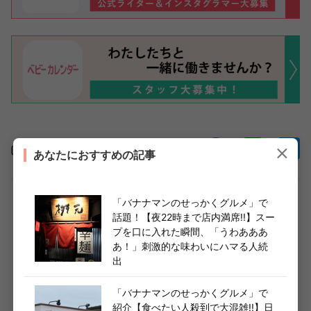
この記事をシェア
あなたにおすすめの記事
「バナナマンのせっかくグルメ」で
全国各地のお土産情報からご当地グルメまで！地元ラ
話題！【夜22時まで店内満席!!】スー
プを口に入れた瞬間、「うわあああ
イター推しアイテムも
あ！」刺激的な味わいにハマる人続
出
都道府県まとめはこちら
「バナナマンのせっかくグルメ」で
紹介【食べたい人殺到で大混雑!!】日