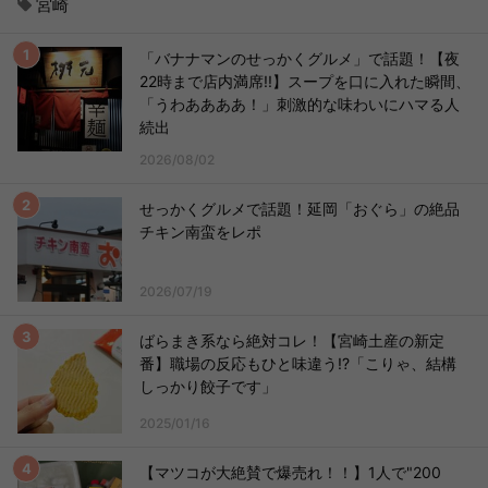
宮崎
「バナナマンのせっかくグルメ」で話題！【夜
22時まで店内満席!!】スープを口に入れた瞬間、
「うわああああ！」刺激的な味わいにハマる人
続出
2026/08/02
せっかくグルメで話題！延岡「おぐら」の絶品
チキン南蛮をレポ
2026/07/19
ばらまき系なら絶対コレ！【宮崎土産の新定
番】職場の反応もひと味違う!?「こりゃ、結構
しっかり餃子です」
2025/01/16
【マツコが大絶賛で爆売れ！！】1人で"200