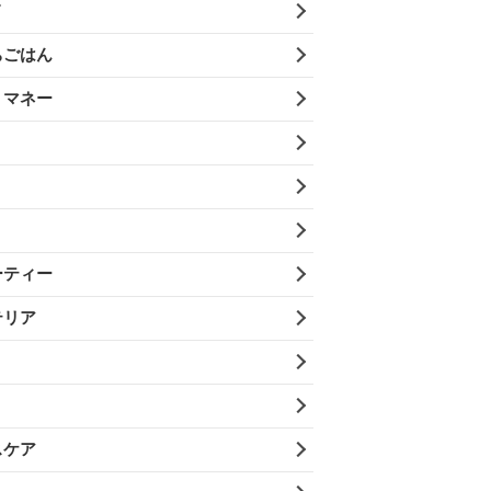
メ
ちごはん
・マネー
ーティー
テリア
スケア