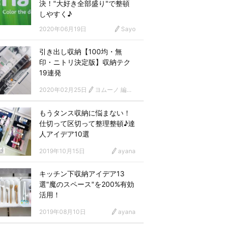
決！"大好き全部盛り"で整頓
しやすく♪
2020年06月19日
Sayo
引き出し収納【100均・無
印・ニトリ決定版】収納テク
19連発
2020年02月25日
ヨムーノ 編集部
もうタンス収納に悩まない！
仕切って区切って整理整頓♪達
人アイデア10選
2019年10月15日
ayana
キッチン下収納アイデア13
選"魔のスペース"を200%有効
活用！
2019年08月10日
ayana