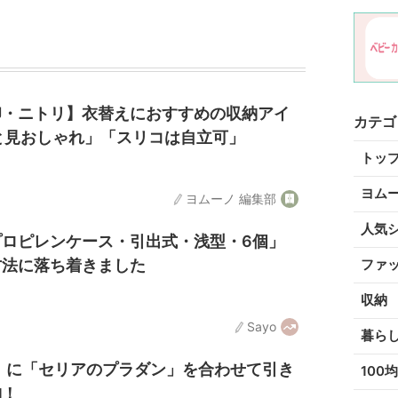
印・ニトリ】衣替えにおすすめの収納アイ
カテゴ
と見おしゃれ」「スリコは自立可」
トッ
ヨム
ヨムーノ 編集部
人気
プロピレンケース・引出式・浅型・6個」
方法に落ち着きました
ファ
収納
Sayo
暮ら
ブ」に「セリアのプラダン」を合わせて引き
100均
納！