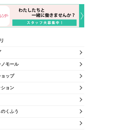
リ
プ
ーノモール
ショップ
ッション
しのくふう