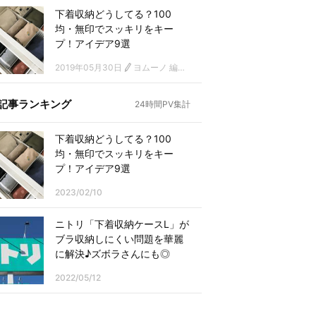
下着収納どうしてる？100
均・無印でスッキリをキー
プ！アイデア9選
2019年05月30日
ヨムーノ 編集部
記事ランキング
24時間PV集計
下着収納どうしてる？100
均・無印でスッキリをキー
プ！アイデア9選
2023/02/10
ニトリ「下着収納ケースL」が
ブラ収納しにくい問題を華麗
に解決♪ズボラさんにも◎
2022/05/12