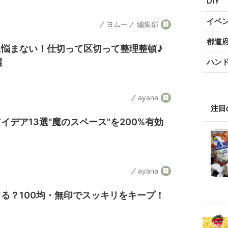
DIY
イベ
ヨムーノ 編集部
都道
に悩まない！仕切って区切って整理整頓♪
選
ハン
ayana
注目
イデア13選"魔のスペース"を200%有効
ayana
る？100均・無印でスッキリをキープ！