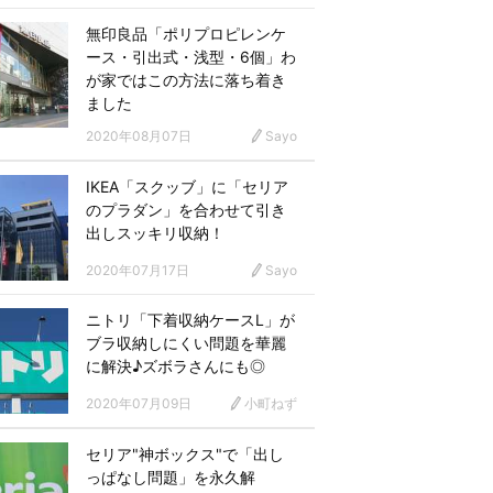
無印良品「ポリプロピレンケ
ース・引出式・浅型・6個」わ
が家ではこの方法に落ち着き
ました
2020年08月07日
Sayo
IKEA「スクッブ」に「セリア
のプラダン」を合わせて引き
出しスッキリ収納！
2020年07月17日
Sayo
ニトリ「下着収納ケースL」が
ブラ収納しにくい問題を華麗
に解決♪ズボラさんにも◎
2020年07月09日
小町ねず
セリア"神ボックス"で「出し
っぱなし問題」を永久解