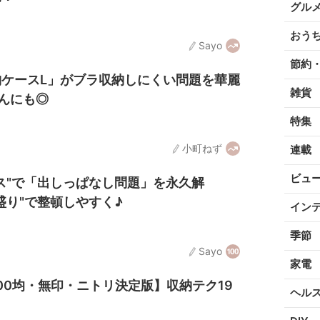
グル
おう
Sayo
節約
ケースL」がブラ収納しにくい問題を華麗
雑貨
んにも◎
特集
小町ねず
連載
ビュ
ス"で「出しっぱなし問題」を永久解
盛り"で整頓しやすく♪
イン
季節
Sayo
家電
00均・無印・ニトリ決定版】収納テク19
ヘル