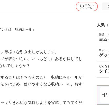
ヨムーノ
モール
人気コ
イントは「収納ルール」
厳選！
ヨム
ヨムー
チン等様々な引き出しがあります。
ゲッ
モノが取りづらい、いつもどこにあるか探してし
ないでしょうか？
どんな
タイ
をすることはもちろんのこと、収納にもルールが
理法をはじめ、使いやすくなる収納ルール、おす
スッキリきれいな気持ちよさを実感してみてくだ