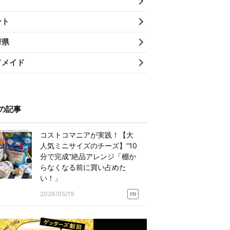
ント
府県
ドメイド
の記事
コストコマニアが実践！【大
人気ミニサイズのチーズ】“10
分で完成”絶品アレンジ「棚か
らなくなる前に買い占めた
い！」
2026/05/19
PR