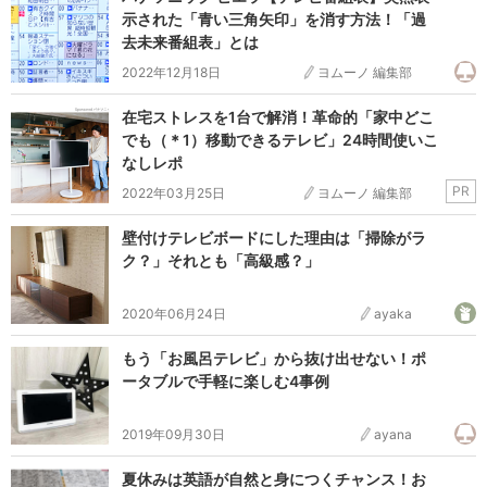
示された「青い三角矢印」を消す方法！「過
去未来番組表」とは
2022年12月18日
ヨムーノ 編集部
在宅ストレスを1台で解消！革命的「家中どこ
でも（＊1）移動できるテレビ」24時間使いこ
なしレポ
PR
2022年03月25日
ヨムーノ 編集部
壁付けテレビボードにした理由は「掃除がラ
ク？」それとも「高級感？」
2020年06月24日
ayaka
もう「お風呂テレビ」から抜け出せない！ポ
ータブルで手軽に楽しむ4事例
2019年09月30日
ayana
夏休みは英語が自然と身につくチャンス！お