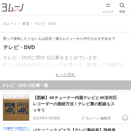
メニュー
検索
ヨムーノ
家電
テレビ・DVD
買って後悔したくない人は必見！購入レビューから中の人おすすめまで
テレビ・DVD
テレビ・DVDに関する記事をまとめています。
忙しい生活の中でもニュースを見たり、料理してる間子ど
もに見せたり…と毎日使わない日はない家電の一つがテレ
もっと読む
ビやDVD。どんどん画質もよくなって、お家で他の人を気
テレビ・DVD の記事一覧
にせず映画を楽しむ人も多いですよね。
【図解】4Kチューナー内蔵テレビと4K非対応
そんなテレビの最新型、みんな何を基準に選んでるのか気
レコーダーの接続方法！テレビ裏の配線もス
になりませんか。よく聞く4Kやフルハイビジョンって何？
ッキリ
という事から、子どものお気に入りの番組やDVDをもっと
2023年01月28日
ヨムーノ 編集部
気軽に便利に活用まで最新テレビ・DVDについての記事を
まとめています。
パナソニック ビエラ【テレビ番組表】突然表