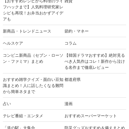
【おすすめレシピから料理のライ
雑貨
フハックまで】人気料理研究家レ
シピも再現！お弁当おかずアイデ
アも
新商品・トレンドニュース
節約・マネー
ヘルスケア
コラム
コンビニ新商品（セブン・ローソ
【韓国ドラマおすすめ】絶対見る
ン・ファミマ）まとめ
べき人気作はコレ！新作から泣け
る名作まで徹底レビュー
おすすめ雑学クイズ・面白い豆知
都道府県
識まとめ！人に話したくなる難問
から簡単ネタまで
占い
漫画
テレビ番組・エンタメ
おすすめスーパーマーケット
「道の駅」大集合
防災グッズおすすめ＆備えまとめ