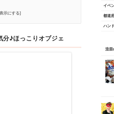
イベ
全表示にする]
都道
ハン
気分♪ほっこりオブジェ
注目