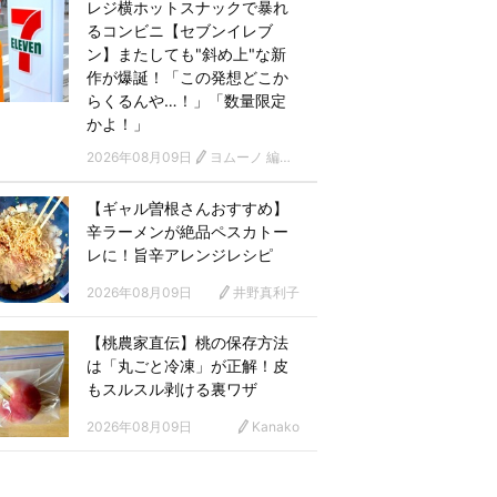
レジ横ホットスナックで暴れ
るコンビニ【セブンイレブ
ン】またしても"斜め上"な新
作が爆誕！「この発想どこか
らくるんや…！」「数量限定
かよ！」
2026年08月09日
ヨムーノ 編集部
【ギャル曽根さんおすすめ】
辛ラーメンが絶品ペスカトー
レに！旨辛アレンジレシピ
2026年08月09日
井野真利子
【桃農家直伝】桃の保存方法
は「丸ごと冷凍」が正解！皮
もスルスル剥ける裏ワザ
2026年08月09日
Kanako