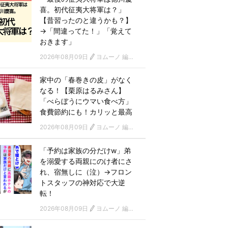
喜。初代征夷大将軍は？」
【昔習ったのと違うかも？】
→「間違ってた！」「覚えて
おきます」
2026年08月09日
ヨムーノ 編集部
家中の「春巻きの皮」がなく
なる！【栗原はるみさん】
「べらぼうにウマい食べ方」
食費節約にも！カリッと最高
2026年08月09日
ヨムーノ 編集部
「予約は家族の分だけw」弟
を溺愛する両親にのけ者にさ
れ、宿無しに（泣）→フロン
トスタッフの神対応で大逆
転！
2026年08月09日
ヨムーノ 編集部