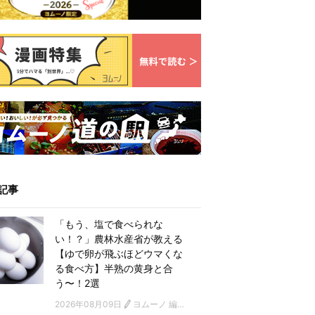
記事
「もう、塩で食べられな
い！？」農林水産省が教える
【ゆで卵が飛ぶほどウマくな
る食べ方】半熟の黄身と合
う〜！2選
2026年08月09日
ヨムーノ 編集部