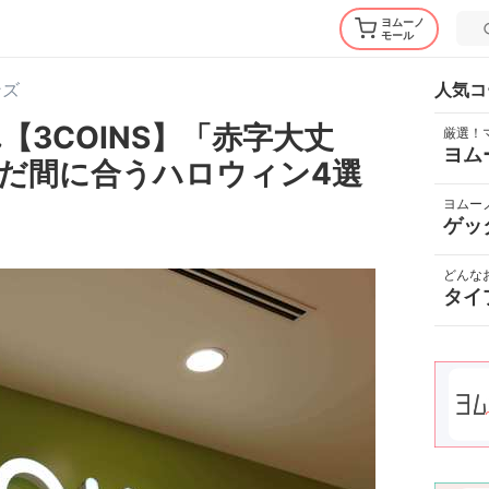
ヨムーノ
モール
ンズ
人気コ
3COINS】「赤字大丈
厳選！
ヨム
だ間に合うハロウィン4選
ヨムー
ゲッ
どんな
タイ