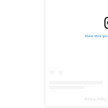
View this po
@hara_ba