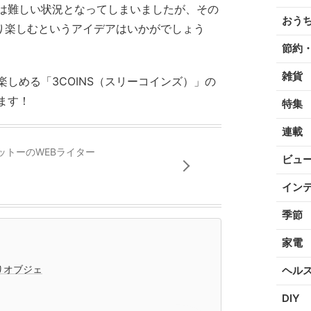
は難しい状況となってしまいましたが、その
おう
きり楽しむというアイデアはいかがでしょう
節約
雑貨
しめる「3COINS（スリーコインズ）」の
ます！
特集
連載
ットーのWEBライター
ビュ
イン
季節
家電
りオブジェ
ヘル
DIY