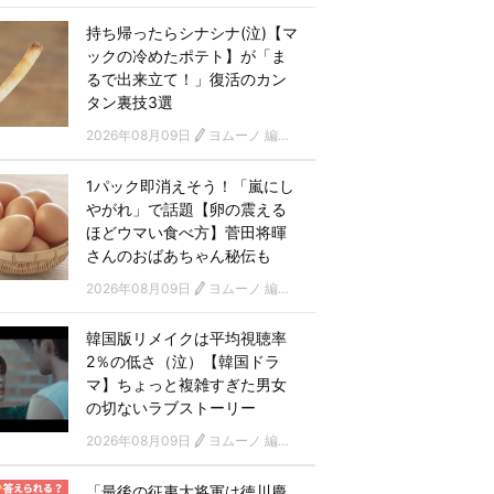
持ち帰ったらシナシナ(泣)【マ
ックの冷めたポテト】が「ま
るで出来立て！」復活のカン
タン裏技3選
2026年08月09日
ヨムーノ 編集部
1パック即消えそう！「嵐にし
やがれ」で話題【卵の震える
ほどウマい食べ方】菅田将暉
さんのおばあちゃん秘伝も
2026年08月09日
ヨムーノ 編集部
韓国版リメイクは平均視聴率
2％の低さ（泣）【韓国ドラ
マ】ちょっと複雑すぎた男女
の切ないラブストーリー
2026年08月09日
ヨムーノ 編集部 韓国ドラマチーム
「最後の征夷大将軍は徳川慶