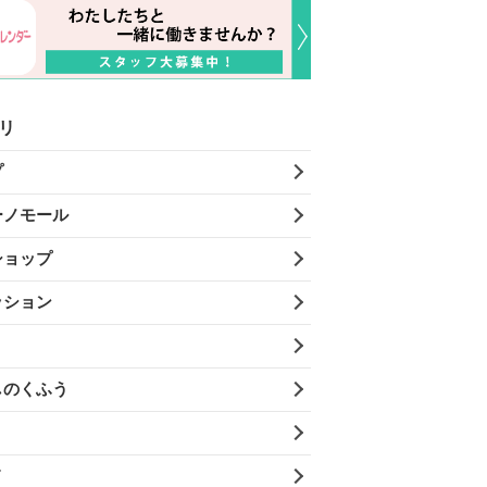
リ
プ
ーノモール
ショップ
ッション
しのくふう
メ