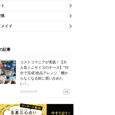
ント
府県
ドメイド
の記事
コストコマニアが実践！【大
人気ミニサイズのチーズ】“10
分で完成”絶品アレンジ「棚か
らなくなる前に買い占めた
い！」
2026/05/19
PR