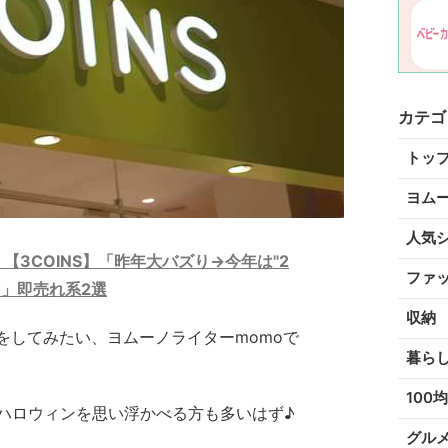
カテゴ
トッ
ヨム
人気
【3COINS】「昨年大バズり→今年は"2
ファ
」即売れ系2選
収納
をしてみたい、ヨムーノライターmomoで
暮ら
100均
、ハロウィンを思い浮かべる方も多いはず♪
グル