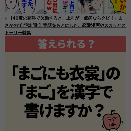
【40度の高熱で欠勤すると、上司が「仮病ならクビ！」ま
さかの“自宅訪問”】実話をもとにした、恋愛漫画やスカッとス
トーリー特集