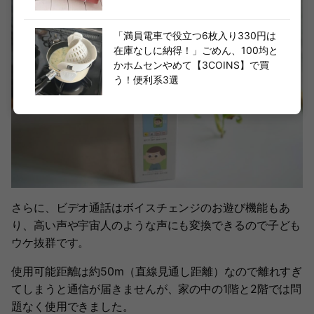
「満員電車で役立つ6枚入り330円は
在庫なしに納得！」ごめん、100均と
かホムセンやめて【3COINS】で買
う！便利系3選
さらに、ビデオ通話はボイスチェンジのお遊び機能もあ
り、高い声や宇宙人のような声にも変換できるので子ども
ウケ抜群です。
使用可能距離は約50m（直線見通し距離）なので離れすぎ
てしまうと通信が届きませんが、家の中の1階と2階では問
題なく使用できました。