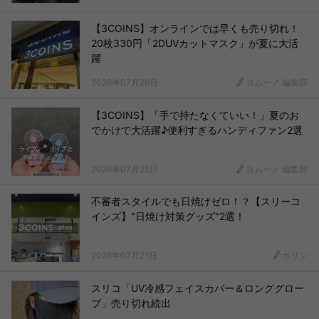
【3COINS】オンラインでは早くも売り切れ！
20枚330円「2DUVカットマスク」が夏に大活
躍
2026年07月26日
ヨムーノ 編集部
【3COINS】「手で持たなくていい！」夏のお
でかけで大活躍♪便利すぎるハンディファン2選
2026年07月25日
ヨムーノ 編集部
不審者スタイルでも日焼けゼロ！？【スリーコ
インズ】"日焼け対策グッズ"2選！
2026年07月21日
カリン
スリコ「UV冷感フェイスカバー＆ロンググロー
ブ」売り切れ続出