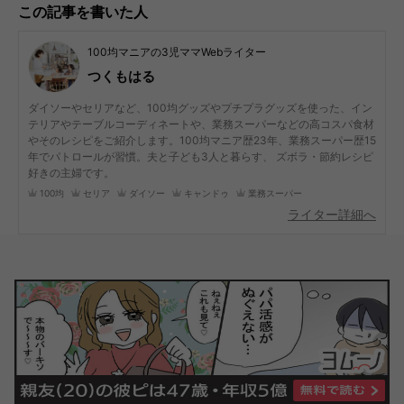
この記事を書いた人
100均マニアの3児ママWebライター
つくもはる
ダイソーやセリアなど、100均グッズやプチプラグッズを使った、イン
テリアやテーブルコーディネートや、業務スーパーなどの高コスパ食材
やそのレシピをご紹介します。100均マニア歴23年、業務スーパー歴15
年でパトロールが習慣。夫と子ども3人と暮らす、 ズボラ・節約レシピ
好きの主婦です。
100均
セリア
ダイソー
キャンドゥ
業務スーパー
ライター詳細へ