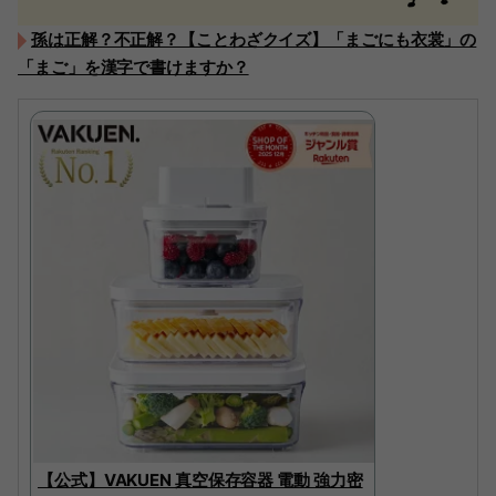
孫は正解？不正解？【ことわざクイズ】「まごにも衣裳」の
「まご」を漢字で書けますか？
【公式】VAKUEN 真空保存容器 電動 強力密