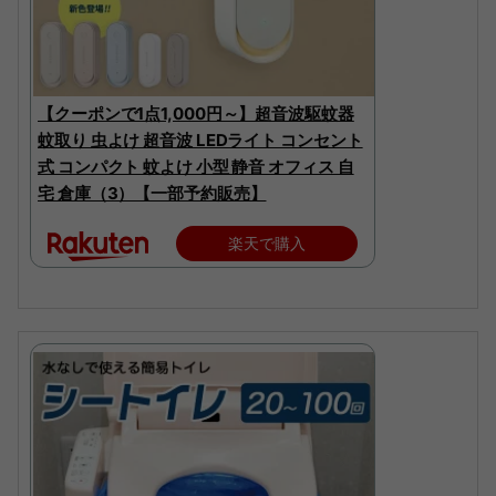
【クーポンで1点1,000円～】超音波駆蚊器
蚊取り 虫よけ 超音波 LEDライト コンセント
式 コンパクト 蚊よけ 小型 静音 オフィス 自
宅 倉庫（3）【一部予約販売】
楽天で購入