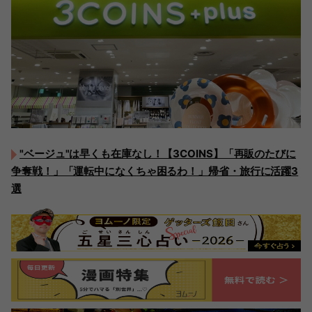
"ベージュ"は早くも在庫なし！【3COINS】「再販のたびに
争奪戦！」「運転中になくちゃ困るわ！」帰省・旅行に活躍3
選