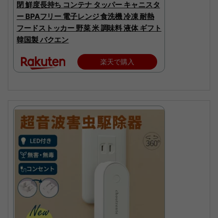
閉 鮮度長持ち コンテナ タッパー キャニスタ
ー BPAフリー 電子レンジ 食洗機 冷凍 耐熱
フードストッカー 野菜 米 調味料 液体 ギフト
韓国製 バクエン
楽天で購入