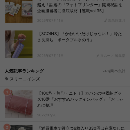
超え！話題の『フォトプリンター』開発秘話を
企画担当者に徹底取材【連載vol.35】
2026年07月11日
海老原葉月
【3COINS】「かわいいだけじゃない！」冷た
さ長持ち「ポータブル氷のう」
2026年07月11日
ヨムーノ 編集部
人気記事ランキング
24時間PV集計
スリーコインズ
【100均・無印・ニトリ】カバンの中収納グッ
ズ16選「おすすめバッグインバッグ」「おしゃ
れに整理」
2022/07/20
「満員電車で役立つ6枚入り330円は在庫なしに