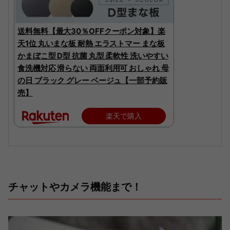
送料無料【最大30％OFFクーポン対象】楽
天1位 丸いまな板 耐熱 エラストマー まな板
かまぼこ型 D型 抗菌 丸型 柔軟性 洗いやすい
食洗機対応 滑らない 両面利用可 おしゃれ 母
の日 ブラック グレー ベージュ【一部予約販
売】
楽天で購入
チャットやカメラ機能まで！