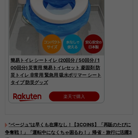
簡易トイレ シートイレ (20回分 / 50回分 / 1
00回分) 災害用 簡易トイレセット 凝固剤 防
災トイレ 非常用 緊急用 吸水ポリマー シート
タイプ 防災グッズ
楽天で購入
"ベージュ"は早くも在庫なし！【3COINS】「再販のたびに
争奪戦！」「運転中になくちゃ困るわ！」帰省・旅行に活躍3