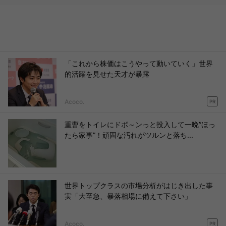
「これから株価はこうやって動いていく」世界
的活躍を見せた天才が暴露
Acoco.
PR
重曹をトイレにドボ～ンっと投入して一晩”ほっ
たら家事”！頑固な汚れがツルンと落ち...
世界トップクラスの市場分析がはじき出した事
実「大至急、暴落相場に備えて下さい」
Acoco.
PR