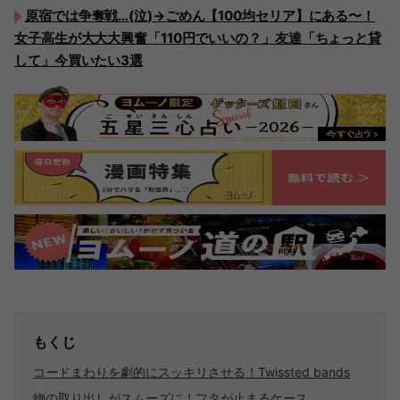
原宿では争奪戦…(泣)→ごめん【100均セリア】にある〜！
女子高生が大大大興奮「110円でいいの？」友達「ちょっと貸
して」今買いたい3選
もくじ
コードまわりを劇的にスッキリさせる！Twissted bands
物の取り出しがスムーズに！フタが止まるケース