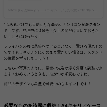
MAYUさん(@ma.yuy___am)がシェアした投稿
-
2019年 5月月14日午後5時30分PDT
1つあるだけでも大助かりな商品が「シリコン菜箸スタン
ド」です。料理中に菜箸を「少しの間だけ置いておきた
い」ときにぴったり！
フライパンの蓋に菜箸をつけることなく、置ける優れもの
です！もしキッチンにそのまま置きたい場合は、スタンド
の位置をずらしましょう！
こちらの写真のように、菜箸の先端が浮く角度で調整でき
ます！炒めているときも、油がつかず安心ですね。
商品のデザインも星型で可愛いのもポイントです！
必要なものを綺麗に収納！A4キャリアケース