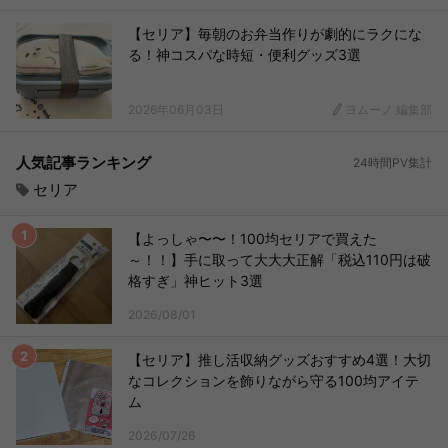
【セリア】毎朝のお弁当作りが劇的にラクにな
る！神コスパな時短・便利グッズ3選
2026年06月03日
ヨムーノ 編集部
人気記事ランキング
24時間PV集計
セリア
【よっしゃ〜〜！100均セリアで買えた
～！！】手に取って大大大正解「税込110円は破
格すぎ」神ヒット3選
2026/08/01
【セリア】推し活収納グッズおすすめ4選！大切
なコレクションを飾りながら守る100均アイテ
ム
2026/07/26