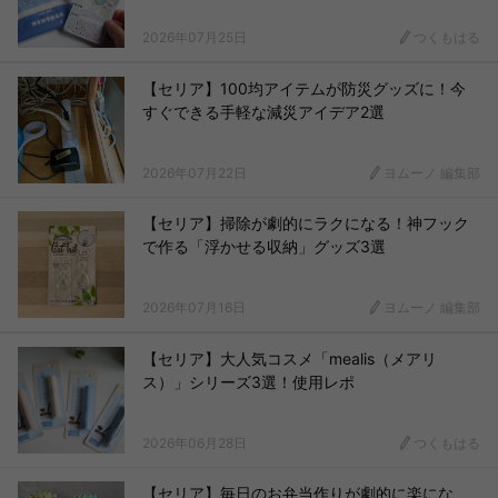
2026年07月25日
つくもはる
【セリア】100均アイテムが防災グッズに！今
すぐできる手軽な減災アイデア2選
2026年07月22日
ヨムーノ 編集部
【セリア】掃除が劇的にラクになる！神フック
で作る「浮かせる収納」グッズ3選
2026年07月16日
ヨムーノ 編集部
【セリア】大人気コスメ「mealis（メアリ
ス）」シリーズ3選！使用レポ
2026年06月28日
つくもはる
【セリア】毎日のお弁当作りが劇的に楽にな