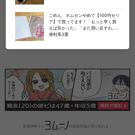
川島ヒロヒト
ごめん、ホムセンやめて【100均セリ
ア】で買ってます！「もっと早く買
大切なヒトとモノに囲まれて暮らしたいWEBライター。「日常にちょっ
えば良かった」「また買い足すわ…」
とした幸せを。」をテーマに日々活動中。シンプルな生活と美味しいも
のが大好きです。
便利系3選
無印良品
ライター詳細へ
各種SNSでも
の最新情報が受け取れる！