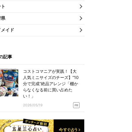
ント
府県
ドメイド
の記事
コストコマニアが実践！【大
人気ミニサイズのチーズ】“10
分で完成”絶品アレンジ「棚か
らなくなる前に買い占めた
い！」
2026/05/19
PR