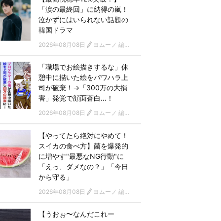
「涙の最終回」に納得の嵐！
泣かずにはいられない話題の
韓国ドラマ
2026年08月08日
ヨムーノ 編集部 韓国ドラマチーム
「職場でお絵描きするな」休
憩中に描いた絵をパワハラ上
司が破棄！→「300万の大損
害」発覚で顔面蒼白…！
2026年08月08日
ヨムーノ 編集部
【やってたら絶対にやめて！
スイカの食べ方】菌を爆発的
に増やす"最悪なNG行動"に
「えっ、ダメなの？」「今日
から守る」
2026年08月08日
ヨムーノ 編集部
【うおぉ〜なんだこれー