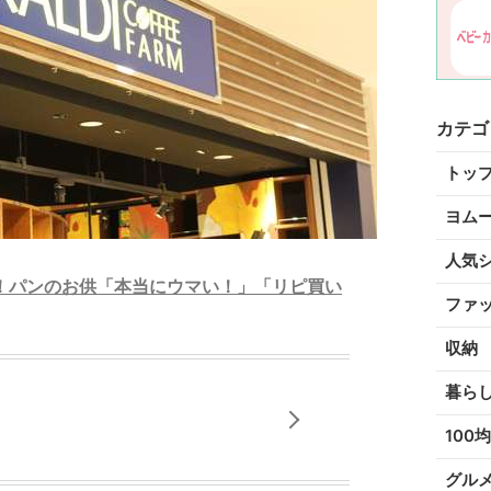
カテゴ
トッ
ヨム
人気
！パンのお供「本当にウマい！」「リピ買い
ファ
収納
暮ら
100均
グル