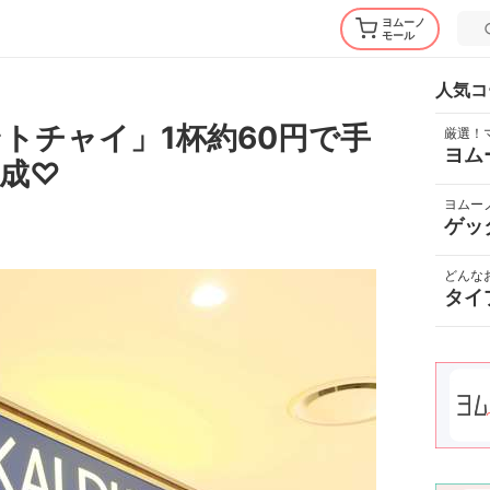
ヨムーノ
モール
人気コ
トチャイ」1杯約60円で手
厳選！
ヨム
成♡
ヨムー
ゲッ
どんな
タイ