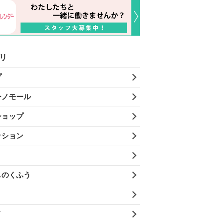
リ
プ
ーノモール
ショップ
ッション
しのくふう
メ