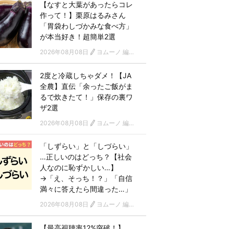
【なすと大葉があったらコレ
作って！】栗原はるみさん
「胃袋わしづかみな食べ方」
が本当好き！超簡単2選
2026年08月08日
ヨムーノ 編集部
2度と冷蔵しちゃダメ！【JA
全農】直伝「余ったご飯がま
るで炊きたて！」保存の裏ワ
ザ2選
2026年08月08日
ヨムーノ 編集部
「しずらい」と「しづらい」
…正しいのはどっち？【社会
人なのに恥ずかしい…】
→「え、そっち！？」「自信
満々に答えたら間違った…」
2026年08月08日
ヨムーノ 編集部
【最高視聴率12%突破！】