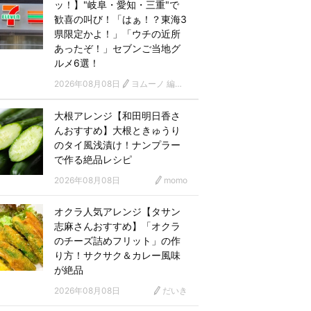
ッ！】"岐阜・愛知・三重"で
歓喜の叫び！「はぁ！？東海3
県限定かよ！」「ウチの近所
あったぞ！」セブンご当地グ
ルメ6選！
2026年08月08日
ヨムーノ 編集部
大根アレンジ【和田明日香さ
んおすすめ】大根ときゅうり
のタイ風浅漬け！ナンプラー
で作る絶品レシピ
2026年08月08日
momo
オクラ人気アレンジ【タサン
志麻さんおすすめ】「オクラ
のチーズ詰めフリット」の作
り方！サクサク＆カレー風味
が絶品
2026年08月08日
だいき