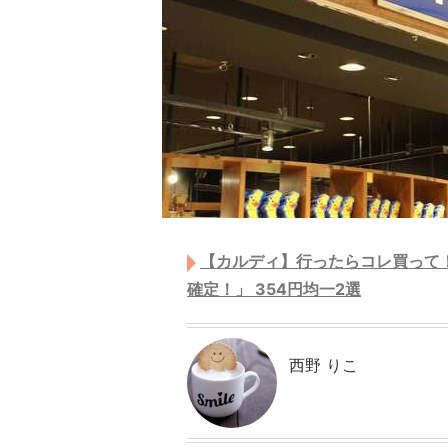
【カルディ】行ったらコレ買って
確定！」 354円均一2選
西野 りこ