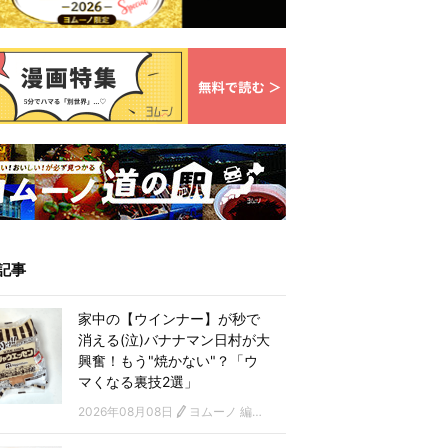
記事
家中の【ウインナー】が秒で
消える(泣)バナナマン日村が大
興奮！もう"焼かない"？「ウ
マくなる裏技2選」
2026年08月08日
ヨムーノ 編集部