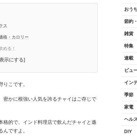
おう
節約
クス
雑貨
価格・カロリー
特集
飲める！
連載
全表示にする]
ビュ
イン
野りこです。
季節
、密かに根強い人気を誇るチャイはご存じで
家電
ヘル
本格的で、インド料理店で飲んだチャイと遜
るんですよ。
DIY