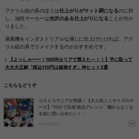
アクリル絵の具のほうは
仕上がりがマット調になる
のに対
し、油性マーカーは
光沢のある仕上がりになる
ことが分か
りました。
扇風機をインダストリアルな感じに仕上げたければ、アク
リル絵の具でリメイクするのがおすすめです。
【よっしゃ〜〜！100均セリアで買えた～！！】手に取って
大大大正解「税込110円は破格すぎ」神ヒット3選
こちらもどうぞ
コストコマニアが実践！【大人気ミニサイズのチ
ーズ】“10分で完成”絶品アレンジ「棚からなくな
る前に買い占めたい！」
2026/05/19
PR