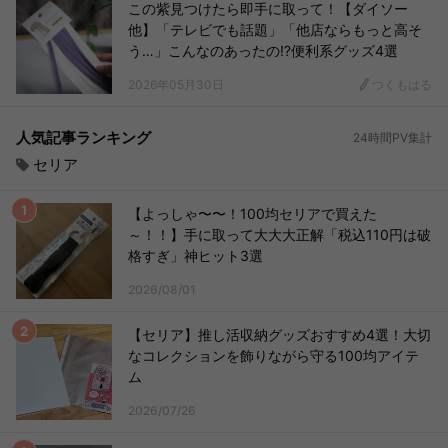
この紫見つけたら即手に取って！【ダイソー
他】「テレビでも話題」「他店ならもっと高そ
う…」こんなのあったの⁉便利系グッズ4選
2026年05月30日
つくもはる
人気記事ランキング
24時間PV集計
セリア
【よっしゃ〜〜！100均セリアで買えた
～！！】手に取って大大大正解「税込110円は破
格すぎ」神ヒット3選
2026/08/01
【セリア】推し活収納グッズおすすめ4選！大切
なコレクションを飾りながら守る100均アイテ
ム
2026/07/26