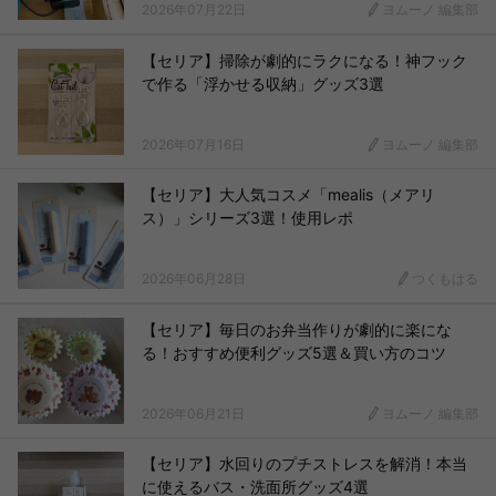
2026年07月22日
ヨムーノ 編集部
【セリア】掃除が劇的にラクになる！神フック
で作る「浮かせる収納」グッズ3選
2026年07月16日
ヨムーノ 編集部
【セリア】大人気コスメ「mealis（メアリ
ス）」シリーズ3選！使用レポ
2026年06月28日
つくもはる
【セリア】毎日のお弁当作りが劇的に楽にな
る！おすすめ便利グッズ5選＆買い方のコツ
2026年06月21日
ヨムーノ 編集部
【セリア】水回りのプチストレスを解消！本当
に使えるバス・洗面所グッズ4選