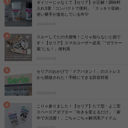
ダイソーじゃなくて【セリア】が正解！調味料
入れ3選「コンパクトで便利」「スッキリ収納」
使い勝手が進化している件♡
2023/01/28
スルーしてたの大後悔！こりゃ知らないと損で
す！【セリア】スマホユーザー必見「"ガラケー
風"にも！」便利系
2024/09/28
セリアのおかげで「ドアバタン！」のストレス
から開放された！手軽にできる防音対策
2020/09/14
こりゃ参りました！【セリア】たて型・よこ型
スペースアダプター「向きを変えるだけ」「家
中で大活躍！」ごちゃごちゃ解消系アイテム
2022/07/12