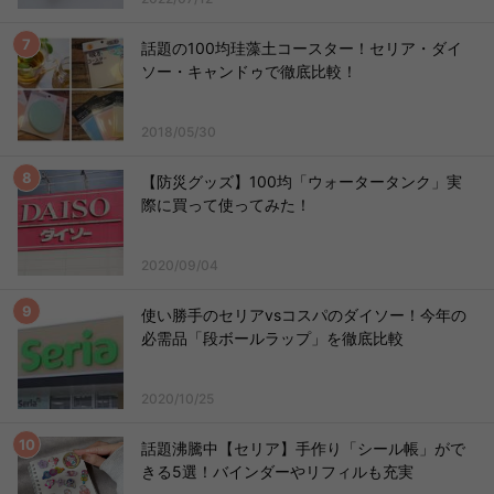
話題の100均珪藻土コースター！セリア・ダイ
ソー・キャンドゥで徹底比較！
2018/05/30
【防災グッズ】100均「ウォータータンク」実
際に買って使ってみた！
2020/09/04
使い勝手のセリアvsコスパのダイソー！今年の
必需品「段ボールラップ」を徹底比較
2020/10/25
話題沸騰中【セリア】手作り「シール帳」がで
きる5選！バインダーやリフィルも充実