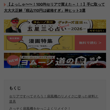
【よっしゃ〜〜！100均セリアで買えた～！！】手に取って
大大大正解「税込110円は破格すぎ」神ヒット3選
もくじ
セリアですべてそろう！扇風機のリメイクに使った材料と
道具
さっそく扇風機をかっこよくリメイク！