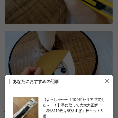
あなたにおすすめの記事
【よっしゃ〜〜！100均セリアで買え
た～！！】手に取って大大大正解
扇風機を組み立てれば、リメイク扇風機の完成です。
「税込110円は破格すぎ」神ヒット3
選