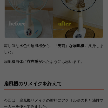
涼し気な水色の扇風機から、
「男前」な扇風機
に変身しま
した。
扇風機自体に
存在感
が出たようにも思います。
扇風機のリメイクを終えて
今回は、扇風機リメイクの塗料にアクリル絵の具と油性マ
ーカーを使ってみました。