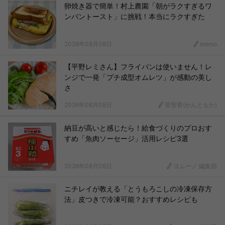
卵焼き器で簡単！村上農園「朝がラクすぎるワ
ンパントースト」に挑戦！本当にラクすぎた
2026年08月08日
momo
【平野レミさん】フライパンは使いません！レ
ンジで一発「プチ成型オムレツ」が感動の美し
さ
2026年08月08日
菅智香(かんともか)
納豆が高いと感じたら！給食づくりのプロおす
すめ「魚肉ソーセージ」活用レシピ3選
2026年08月08日
ヨムーノ 編集部
ニチレイが教える「とうもろこしの冷凍保存方
法」皮つきで冷凍可能？おすすめレシピも