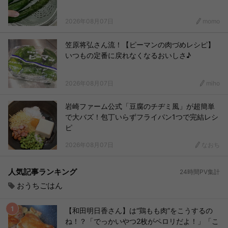
2026年08月07日
momo
笠原将弘さん流！【ピーマンの肉づめレシピ】
いつもの定番に戻れなくなるおいしさ♪
2026年08月07日
miho
岩崎ファーム公式「豆腐のチヂミ風」が超簡単
で大バズ！包丁いらずフライパン1つで完結レシ
ピ
2026年08月07日
なおち
人気記事ランキング
24時間PV集計
おうちごはん
【和田明日香さん】は“鶏もも肉”をこうするの
ね！？「でっかいやつ2枚がペロリだよ！」「こ