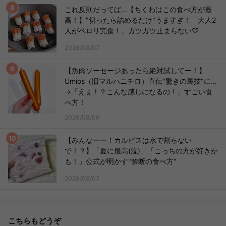
これ反則だってば...【ちくわはこの食べ方が最
高！】"切ったら詰めるだけ"うますぎ！「大人2
人がペロリ完食！」ガツガツ止まらない♡
2026/08/07
【魚肉ソーセージあったら絶対試してー！】
Umios（旧マルハニチロ）直伝"驚きの裏技"に…
→「えぇ！？こんな感じになるの！」すごい食
べ方！
2026/08/06
【みんなーー！カルピスは水で割らない
で！？】「夏に最高(泣)」「こっちの方が好きか
も！」公式が明かす"禁断の食べ方"
2026/08/07
こちらもどうぞ