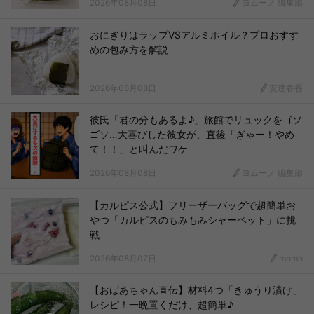
2026年08月08日
ヨムーノ 編集部
おにぎりはラップVSアルミホイル？プロおすす
めの包み方を解説
2026年08月08日
安達春香
彼氏「君の分もあるよ♪」旅館でリュックをゴソ
ゴソ…大喜びした彼女が、直後「ぎゃー！やめ
て！！」と叫んだワケ
2026年08月08日
ヨムーノ 編集部
【カルピス公式】フリーザーバッグで超簡単お
やつ「カルピスのもみもみシャーベット」に挑
戦
2026年08月07日
momo
【おばあちゃん直伝】材料4つ「きゅうり漬け」
レシピ！一晩置くだけ、超簡単♪