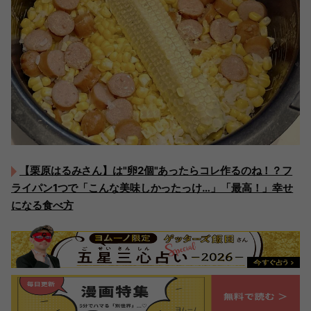
【栗原はるみさん】は"卵2個"あったらコレ作るのね！？フ
ライパン1つで「こんな美味しかったっけ…」「最高！」幸せ
になる食べ方