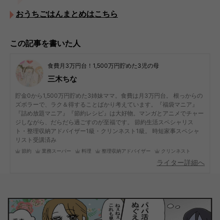
おうちごはんまとめはこちら
この記事を書いた人
食費月3万円台！1,500万円貯めた3児の母
三木ちな
貯金0から1,500万円貯めた3姉妹ママ。食費は月3万円台。 根っからの
ズボラーで、ラク＆得することばかり考えています。『福袋マニア』
『詰め放題マニア』『節約レシピ』は大好物。マンガとアニメでチャー
ジしながら、だらだら過ごすのが至福です。 節約生活スペシャリス
ト・整理収納アドバイザー1級・クリンネスト1級。 時短家事スペシャ
リスト受講済み
節約
業務スーパー
料理
整理収納アドバイザー
クリンネスト
ライター詳細へ