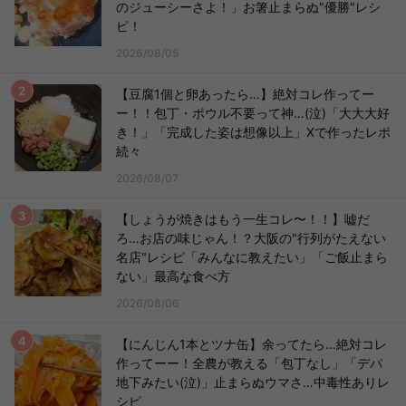
のジューシーさよ！」お箸止まらぬ"優勝"レシ
ピ！
2026/08/05
【豆腐1個と卵あったら…】絶対コレ作ってー
ー！！包丁・ボウル不要って神…(泣)「大大大好
き！」「完成した姿は想像以上」Xで作ったレポ
続々
2026/08/07
【しょうが焼きはもう一生コレ〜！！】嘘だ
ろ…お店の味じゃん！？大阪の"行列がたえない
名店"レシピ「みんなに教えたい」「ご飯止まら
ない」最高な食べ方
2026/08/06
【にんじん1本とツナ缶】余ってたら…絶対コレ
作ってーー！全農が教える「包丁なし」「デパ
地下みたい(泣)」止まらぬウマさ…中毒性ありレ
シピ