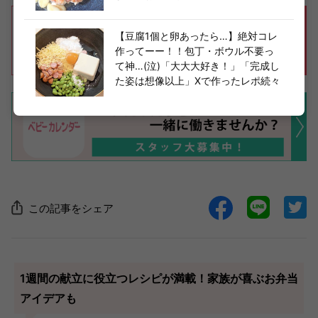
【豆腐1個と卵あったら…】絶対コレ
作ってーー！！包丁・ボウル不要っ
て神…(泣)「大大大好き！」「完成し
た姿は想像以上」Xで作ったレポ続々
この記事をシェア
1週間の献立に役立つレシピが満載！家族が喜ぶお弁当
アイデアも