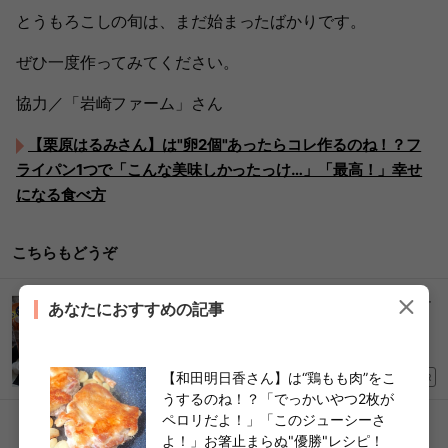
とうもろこしの旬は、まだ始まったばかりです。
ぜひ一度作ってみてください。
協力／「岩崎ファーム」さん
【栗原はるみさん】は"卵2個"あったらコレ作るのね！？フ
ライパン1つで「こんな美味しかったっけ…」「最高！」幸せ
になる食べ方
こちらもどうぞ
コストコマニアが実践！【大人気ミニサイズのチ
あなたにおすすめの記事
ーズ】“10分で完成”絶品アレンジ「棚からなくな
る前に買い占めたい！」
2026/05/19
【和田明日香さん】は“鶏もも肉”をこ
PR
うするのね！？「でっかいやつ2枚が
ペロリだよ！」「このジューシーさ
よ！」お箸止まらぬ"優勝"レシピ！