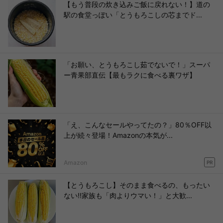
【もう普段の炊き込みご飯に戻れない！】道の
駅の食堂っぽい「とうもろこしの芯までド...
「お願い、とうもろこし茹でないで！」スーパ
ー青果部直伝【最もラクに食べる裏ワザ】
「え、こんなセールやってたの？」80％OFF以
上が続々登場！Amazonの本気が...
Amazon
PR
【とうもろこし】そのまま食べるの、もったい
ない!!家族も「肉よりウマい！」と大歓...