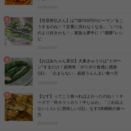
2026/08/05
【笠原将弘さん】は“1袋150円のピーマン”をこ
うするのね！？定番に戻れなくなる…「いつも
のより好きかも！」家族も夢中に！"優勝"レシ
ピ
2026/08/07
【おばあちゃん直伝】大量きゅうりは"ドボ〜
ン"するだけ！超簡単「ポリポリ食感に感激
(泣)」「止まらない」超超うんんまい食べ方
2026/08/07
【なす】ってこう食べればよかったのね！！チ
ーズで「外カリッカリ！中じゅわ」「これ以上
ないくらいに美味しい(泣)」なす2本瞬殺の食べ
方
2026/08/03