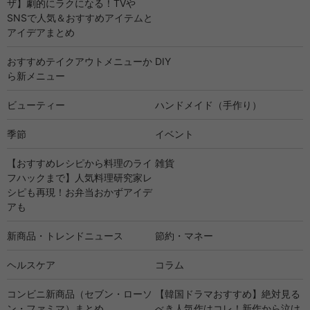
ザ】劇的にラクになる！TVや
SNSで人気＆おすすめアイテムと
アイデアまとめ
おすすめテイクアウトメニューか
DIY
ら新メニュー
ビューティー
ハンドメイド（手作り）
季節
イベント
【おすすめレシピから料理のライ
雑貨
フハックまで】人気料理研究家レ
シピも再現！お弁当おかずアイデ
アも
新商品・トレンドニュース
節約・マネー
ヘルスケア
コラム
コンビニ新商品（セブン・ローソ
【韓国ドラマおすすめ】絶対見る
ン・ファミマ）まとめ
べき人気作はコレ！新作から泣け