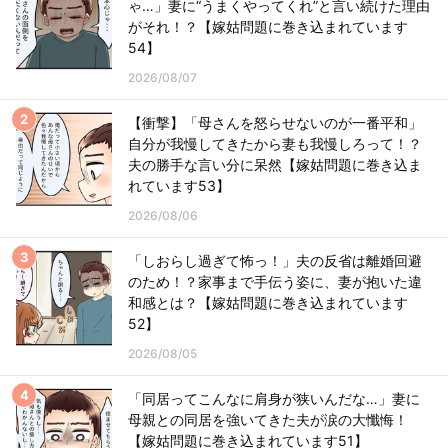
ゃ…」妻に“うまくやってくれ”と言い続けた理由
がそれ！？【嫁姑問題に巻き込まれています
54】
2026/08/07
【衝撃】「母さんを怒らせないのが一番平和」
自分が我慢してきたから妻も我慢しろって！？
夫の勝手な言い分に呆然【嫁姑問題に巻き込ま
れています53】
2026/08/06
「しおらし過ぎて怖っ！」夫の反省は離婚回避
のため！？家事まで手伝う姿に、妻が抱いた違
和感とは？【嫁姑問題に巻き込まれています
52】
2026/08/05
「同居ってこんなに肩身が狭いんだな…」妻に
母親との同居を強いてきた夫が涙の大懺悔！
【嫁姑問題に巻き込まれています51】