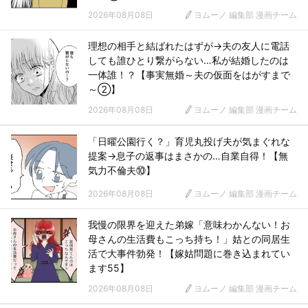
2026年08月08日
ヨムーノ 編集部 漫画チーム
理想の相手と結ばれたはずが→夫の友人に電話
しても誰ひとり繋がらない…私が結婚したのは
一体誰！？【事実無婚～夫の仮面をはがすまで
～②】
2026年08月08日
ヨムーノ 編集部 漫画チーム
「日曜公園行く？」育児丸投げ夫が気まぐれな
提案→息子の返事はまさかの…自業自得！【無
気力不倫夫⑩】
2026年08月08日
ヨムーノ 編集部 漫画チーム
我慢の限界を迎えた弟嫁「意味わかんない！お
母さんの生活費もこっち持ち！」姑との同居生
活で大事件勃発！【嫁姑問題に巻き込まれてい
ます55】
2026年08月08日
ヨムーノ 編集部 漫画チーム