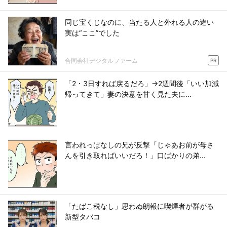
同じ宝くじなのに、当たる人と外れる人の違い
実は“ここ”でした
合同会社デジタルファーム
PR
「2・3日すれば戻るだろ」→2週間後「いい加減
帰ってきて」妻の決意を甘く見た夫に...
言われっぱなしの兄が反撃「じゃあお前が母さ
んを引き取ればいいだろ！」口ばかりの弟...
「たばこ税なし」思わぬ朗報に喫煙者が群がる
新型タバコ