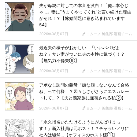
夫が母親に対しての本音を激白！「俺…本心じ
ゃ…」妻に“うまくやってくれ”と言い続けた理由
がそれ！？【嫁姑問題に巻き込まれています
54】
2026年08月07日
ヨムーノ 編集部 漫画チーム
最近夫の様子がおかしい…「いいパパだよ
ね？」サレ妻がついに夫の本性に気づく！？
【無気力不倫夫⑨】
2026年08月07日
ヨムーノ 編集部 漫画チーム
アポなし訪問の義母「嫌な顔しないなんて合格
ね」って何様！？図々しさがさらにエスカレー
トして…？【夫と義家族に無視される私②】
2026年08月07日
ヨムーノ 編集部 漫画チーム
「永久指名いただけるようにがんばりまっ
す！」新入社員は元ホスト！？チャラいノリに
社内は騒然…【オフィスのホスト様①】