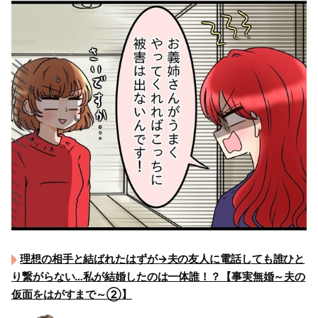
理想の相手と結ばれたはずが→夫の友人に電話しても誰ひと
り繋がらない…私が結婚したのは一体誰！？【事実無婚～夫の
仮面をはがすまで～②】