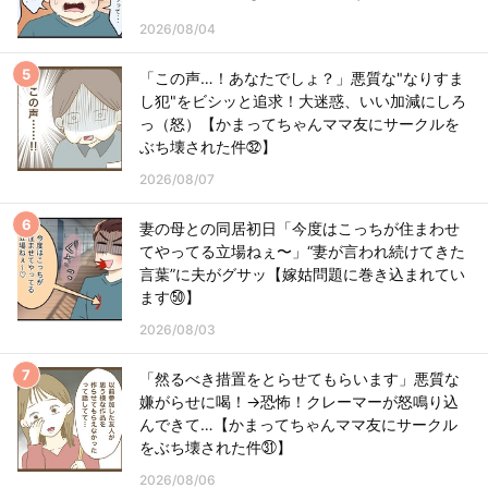
2026/08/04
「この声…！あなたでしょ？」悪質な"なりすま
し犯"をビシッと追求！大迷惑、いい加減にしろ
っ（怒）【かまってちゃんママ友にサークルを
ぶち壊された件㉜】
2026/08/07
妻の母との同居初日「今度はこっちが住まわせ
てやってる立場ねぇ〜」“妻が言われ続けてきた
言葉”に夫がグサッ【嫁姑問題に巻き込まれてい
ます㊿】
2026/08/03
「然るべき措置をとらせてもらいます」悪質な
嫌がらせに喝！→恐怖！クレーマーが怒鳴り込
んできて…【かまってちゃんママ友にサークル
をぶち壊された件㉛】
2026/08/06