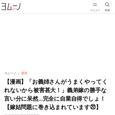
メニュー
検索
ヨムーノ
漫画
【漫画】「お義姉さんがうまくやってく
れないから被害甚大！」義弟嫁の勝手な
言い分に呆然…完全に自業自得でしょ！
【嫁姑問題に巻き込まれています㉒】