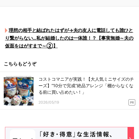
理想の相手と結ばれたはずが→夫の友人に電話しても誰ひと
り繋がらない…私が結婚したのは一体誰！？【事実無婚～夫の
仮面をはがすまで～②】
こちらもどうぞ
コストコマニアが実践！【大人気ミニサイズのチ
ーズ】“10分で完成”絶品アレンジ「棚からなくな
る前に買い占めたい！」
2026/05/19
PR