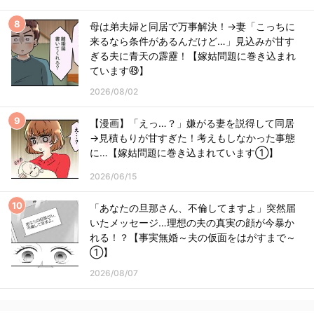
母は弟夫婦と同居で万事解決！→妻「こっちに
来るなら条件があるんだけど…」見込みが甘す
ぎる夫に青天の霹靂！【嫁姑問題に巻き込まれ
ています㊾】
2026/08/02
【漫画】「えっ…？」嫌がる妻を説得して同居
→見積もりが甘すぎた！考えもしなかった事態
に…【嫁姑問題に巻き込まれています①】
2026/06/15
「あなたの旦那さん、不倫してますよ」突然届
いたメッセージ…理想の夫の真実の顔が今暴か
れる！？【事実無婚～夫の仮面をはがすまで～
①】
2026/08/07