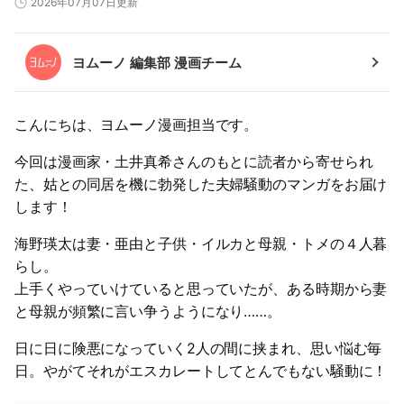
2026年07月07日更新
ヨムーノ 編集部 漫画チーム
こんにちは、ヨムーノ漫画担当です。
今回は漫画家・土井真希さんのもとに読者から寄せられ
た、姑との同居を機に勃発した夫婦騒動のマンガをお届け
します！
海野瑛太は妻・亜由と子供・イルカと母親・トメの４人暮
らし。
上手くやっていけていると思っていたが、ある時期から妻
と母親が頻繁に言い争うようになり……。
日に日に険悪になっていく2人の間に挟まれ、思い悩む毎
日。やがてそれがエスカレートしてとんでもない騒動に！