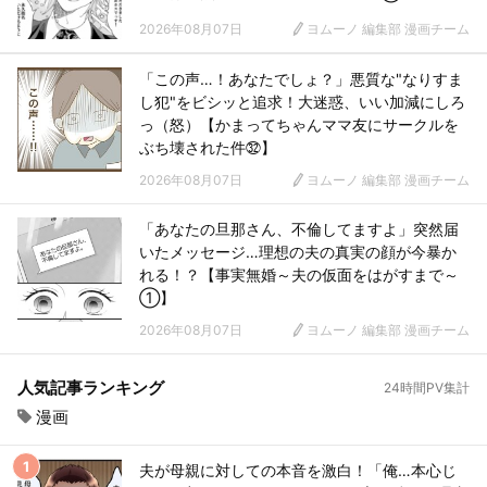
2026年08月07日
ヨムーノ 編集部 漫画チーム
「この声…！あなたでしょ？」悪質な"なりすま
し犯"をビシッと追求！大迷惑、いい加減にしろ
っ（怒）【かまってちゃんママ友にサークルを
ぶち壊された件㉜】
2026年08月07日
ヨムーノ 編集部 漫画チーム
「あなたの旦那さん、不倫してますよ」突然届
いたメッセージ…理想の夫の真実の顔が今暴か
れる！？【事実無婚～夫の仮面をはがすまで～
①】
2026年08月07日
ヨムーノ 編集部 漫画チーム
人気記事ランキング
24時間PV集計
漫画
夫が母親に対しての本音を激白！「俺…本心じ