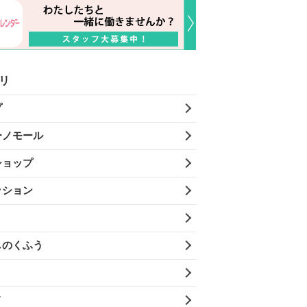
リ
プ
ーノモール
ショップ
ッション
しのくふう
メ