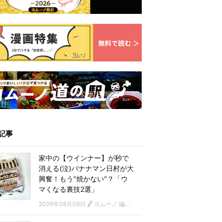
記事
家中の【ウインナー】が秒で
消える(泣)バナナマン日村が大
興奮！もう"焼かない"？「ウ
マくなる裏技2選」
2026年08月08日
ヨムーノ 編集部