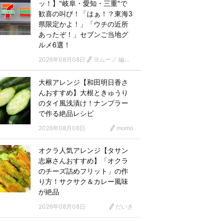
ッ！】"岐阜・愛知・三重"で
歓喜の叫び！「はぁ！？東海3
県限定かよ！」「ウチの近所
あったぞ！」セブンご当地グ
ルメ6選！
2026年08月08日
ヨムーノ 編集部
大根アレンジ【和田明日香さ
んおすすめ】大根ときゅうり
のタイ風浅漬け！ナンプラー
で作る絶品レシピ
2026年08月08日
momo
オクラ人気アレンジ【タサン
志麻さんおすすめ】「オクラ
のチーズ詰めフリット」の作
り方！サクサク＆カレー風味
が絶品
2026年08月08日
だいき