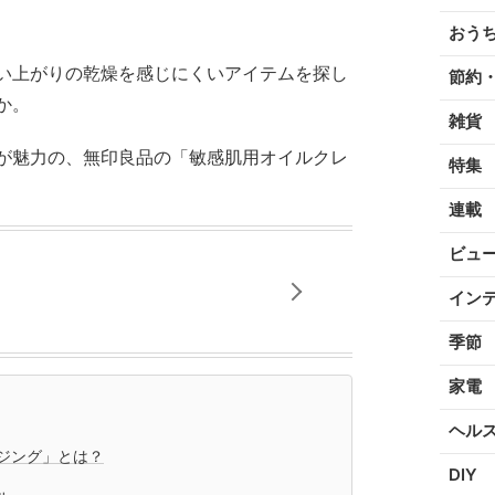
おう
い上がりの乾燥を感じにくいアイテムを探し
節約
か。
雑貨
が魅力の、無印良品の「敏感肌用オイルクレ
特集
連載
ビュ
イン
季節
家電
ヘル
ジング」とは？
DIY