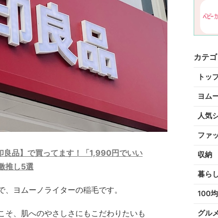
カテゴ
トッ
ヨム
人気
ファ
良品】で買ってます！「1,990円でいい
収納
激推し5選
暮ら
で、ヨムーノライターの稲毛です。
100均
こそ、肌へのやさしさにもこだわりたいも
グル