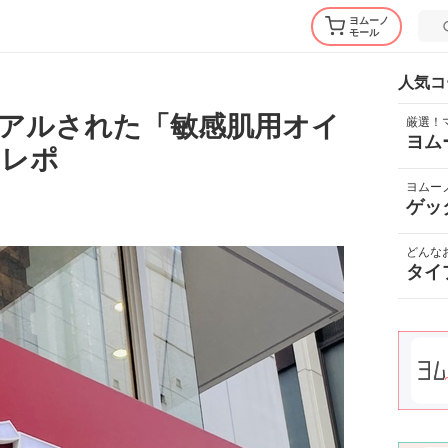
ヨムーノ
モール
人気コ
アルされた「敏感肌用オイ
厳選！
ヨム
用レポ
ヨムー
ゲッ
どんな
タイ