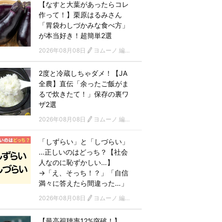
【なすと大葉があったらコレ
作って！】栗原はるみさん
「胃袋わしづかみな食べ方」
が本当好き！超簡単2選
2026年08月08日
ヨムーノ 編集部
2度と冷蔵しちゃダメ！【JA
全農】直伝「余ったご飯がま
るで炊きたて！」保存の裏ワ
ザ2選
2026年08月08日
ヨムーノ 編集部
「しずらい」と「しづらい」
…正しいのはどっち？【社会
人なのに恥ずかしい…】
→「え、そっち！？」「自信
満々に答えたら間違った…」
2026年08月08日
ヨムーノ 編集部
【最高視聴率12%突破！】