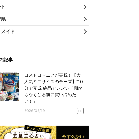
ント
府県
ドメイド
の記事
コストコマニアが実践！【大
人気ミニサイズのチーズ】“10
分で完成”絶品アレンジ「棚か
らなくなる前に買い占めた
い！」
2026/05/19
PR