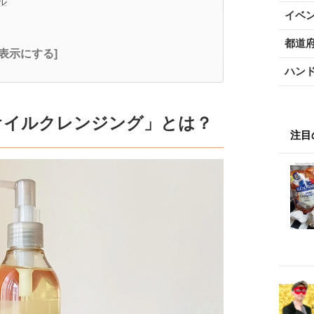
ル
イベ
都道
全表示にする]
ハン
オイルクレンジング」とは？
注目