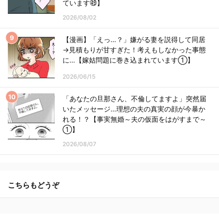
ています㊾】
2026/08/02
【漫画】「えっ…？」嫌がる妻を説得して同居
→見積もりが甘すぎた！考えもしなかった事態
に…【嫁姑問題に巻き込まれています①】
2026/06/15
「あなたの旦那さん、不倫してますよ」突然届
いたメッセージ…理想の夫の真実の顔が今暴か
れる！？【事実無婚～夫の仮面をはがすまで～
①】
2026/08/07
こちらもどうぞ