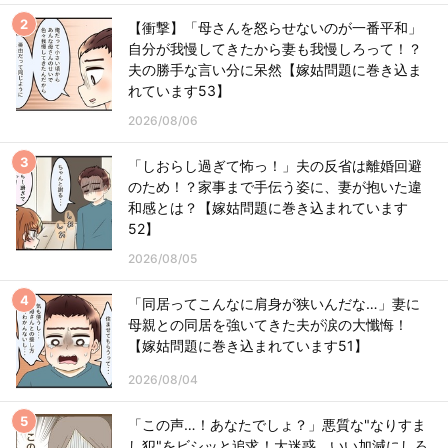
【衝撃】「母さんを怒らせないのが一番平和」
自分が我慢してきたから妻も我慢しろって！？
夫の勝手な言い分に呆然【嫁姑問題に巻き込ま
れています53】
2026/08/06
「しおらし過ぎて怖っ！」夫の反省は離婚回避
のため！？家事まで手伝う姿に、妻が抱いた違
和感とは？【嫁姑問題に巻き込まれています
52】
2026/08/05
「同居ってこんなに肩身が狭いんだな…」妻に
母親との同居を強いてきた夫が涙の大懺悔！
【嫁姑問題に巻き込まれています51】
2026/08/04
「この声…！あなたでしょ？」悪質な"なりすま
し犯"をビシッと追求！大迷惑、いい加減にしろ