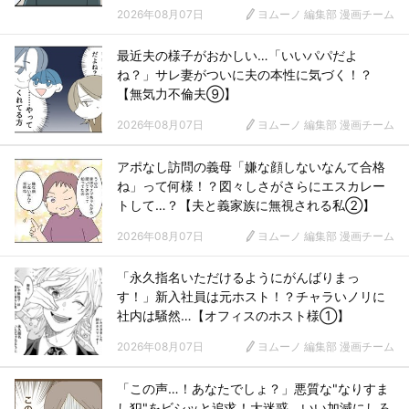
2026年08月07日
ヨムーノ 編集部 漫画チーム
最近夫の様子がおかしい…「いいパパだよ
ね？」サレ妻がついに夫の本性に気づく！？
【無気力不倫夫⑨】
2026年08月07日
ヨムーノ 編集部 漫画チーム
アポなし訪問の義母「嫌な顔しないなんて合格
ね」って何様！？図々しさがさらにエスカレー
トして…？【夫と義家族に無視される私②】
2026年08月07日
ヨムーノ 編集部 漫画チーム
「永久指名いただけるようにがんばりまっ
す！」新入社員は元ホスト！？チャラいノリに
社内は騒然…【オフィスのホスト様①】
2026年08月07日
ヨムーノ 編集部 漫画チーム
「この声…！あなたでしょ？」悪質な"なりすま
し犯"をビシッと追求！大迷惑、いい加減にしろ