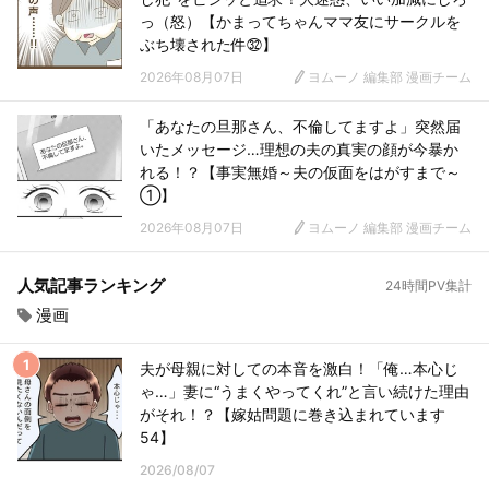
っ（怒）【かまってちゃんママ友にサークルを
ぶち壊された件㉜】
2026年08月07日
ヨムーノ 編集部 漫画チーム
「あなたの旦那さん、不倫してますよ」突然届
いたメッセージ…理想の夫の真実の顔が今暴か
れる！？【事実無婚～夫の仮面をはがすまで～
①】
2026年08月07日
ヨムーノ 編集部 漫画チーム
人気記事ランキング
24時間PV集計
漫画
夫が母親に対しての本音を激白！「俺…本心じ
ゃ…」妻に“うまくやってくれ”と言い続けた理由
がそれ！？【嫁姑問題に巻き込まれています
54】
2026/08/07