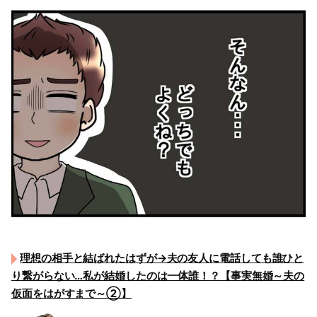
理想の相手と結ばれたはずが→夫の友人に電話しても誰ひと
り繋がらない…私が結婚したのは一体誰！？【事実無婚～夫の
仮面をはがすまで～②】