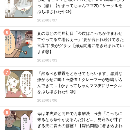
っ（怒）【かまってちゃんママ友にサークルを
ぶち壊された件㉜】
2026/08/07
妻の母との同居初日「今度はこっちが住まわせ
てやってる立場ねぇ〜」“妻が言われ続けてきた
言葉”に夫がグサッ【嫁姑問題に巻き込まれてい
ます㊿】
2026/08/03
「然るべき措置をとらせてもらいます」悪質な
嫌がらせに喝！→恐怖！クレーマーが怒鳴り込
んできて…【かまってちゃんママ友にサークル
をぶち壊された件㉛】
2026/08/06
母は弟夫婦と同居で万事解決！→妻「こっちに
来るなら条件があるんだけど…」見込みが甘す
ぎる夫に青天の霹靂！【嫁姑問題に巻き込まれ