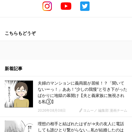
こちらもどうぞ
新着記事
夫婦のマンションに義両親が居候！？「聞いて
ないーっ！」ああ！“少しの我慢”と引き下がった
ばかりに地獄の幕開け【夫と義家族に無視され
る私③】
2026年08月08日
ヨムーノ 編集部 漫画チーム
理想の相手と結ばれたはずが→夫の友人に電話
しても誰ひとり繋がらない…私が結婚したのは