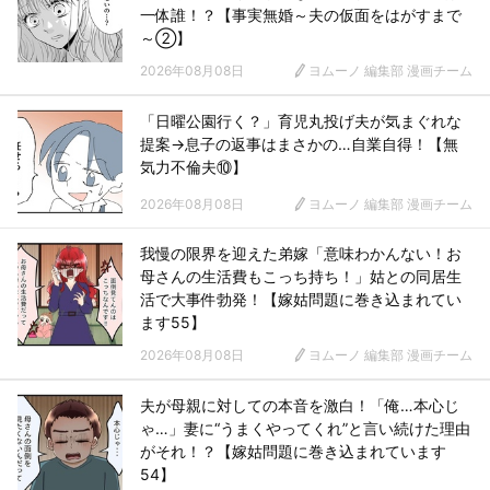
一体誰！？【事実無婚～夫の仮面をはがすまで
～②】
2026年08月08日
ヨムーノ 編集部 漫画チーム
「日曜公園行く？」育児丸投げ夫が気まぐれな
提案→息子の返事はまさかの…自業自得！【無
気力不倫夫⑩】
2026年08月08日
ヨムーノ 編集部 漫画チーム
我慢の限界を迎えた弟嫁「意味わかんない！お
母さんの生活費もこっち持ち！」姑との同居生
活で大事件勃発！【嫁姑問題に巻き込まれてい
ます55】
2026年08月08日
ヨムーノ 編集部 漫画チーム
夫が母親に対しての本音を激白！「俺…本心じ
ゃ…」妻に“うまくやってくれ”と言い続けた理由
がそれ！？【嫁姑問題に巻き込まれています
54】