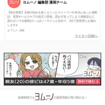
ヨムーノ 編集部 漫画チーム
【毎日更新】夫婦の悩みを鋭くえぐったストーリーや本当にあった感動
話、美容やヘルスケアの役立つ実録、思わず笑ってしまう体験談など、
思わずハマる漫画がいっぱい！サクッと読めて、5分で別世界にお連れ
します♪
アニメ・漫画
ライター詳細へ
各種SNSでも
の最新情報が受け取れる！