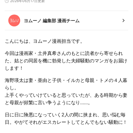
2026年06月17日更新
ヨムーノ 編集部 漫画チーム
こんにちは、ヨムーノ漫画担当です。
今回は漫画家・土井真希さんのもとに読者から寄せられ
た、姑との同居を機に勃発した夫婦騒動のマンガをお届け
します！
海野瑛太は妻・亜由と子供・イルカと母親・トメの４人暮
らし。
上手くやっていけていると思っていたが、ある時期から妻
と母親が頻繁に言い争うようになり……。
日に日に険悪になっていく2人の間に挟まれ、思い悩む毎
日。やがてそれがエスカレートしてとんでもない騒動に！