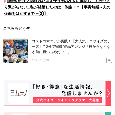
理想の相手と結ばれたはずが→夫の友人に電話しても誰ひと
り繋がらない…私が結婚したのは一体誰！？【事実無婚～夫の
仮面をはがすまで～②】
こちらもどうぞ
コストコマニアが実践！【大人気ミニサイズのチ
ーズ】“10分で完成”絶品アレンジ「棚からなくな
る前に買い占めたい！」
2026/05/19
PR