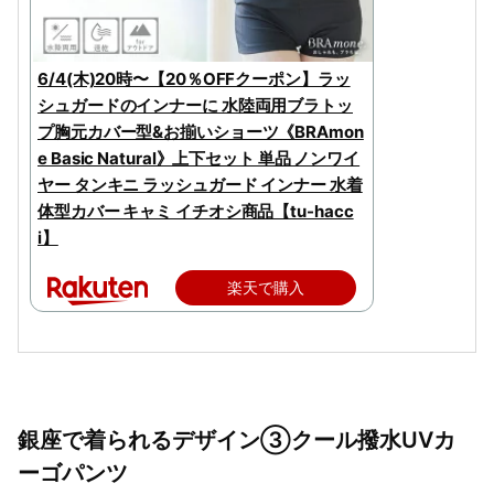
6/4(木)20時〜【20％OFFクーポン】ラッ
シュガードのインナーに 水陸両用ブラトッ
プ胸元カバー型&お揃いショーツ《BRAmon
e Basic Natural》上下セット 単品 ノンワイ
ヤー タンキニ ラッシュガード インナー 水着
体型カバー キャミ イチオシ商品【tu-hacc
i】
楽天で購入
銀座で着られるデザイン③クール撥水UVカ
ーゴパンツ