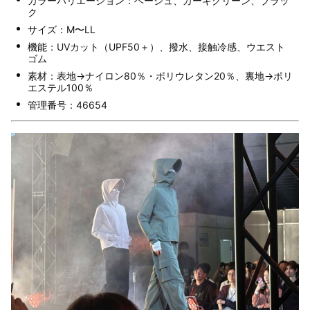
カラーバリエーション：ベージュ、カーキグリーン、ブラッ
ク
サイズ：M〜LL
機能：UVカット（UPF50＋）、撥水、接触冷感、ウエスト
ゴム
素材：表地→ナイロン80％・ポリウレタン20％、裏地→ポリ
エステル100％
管理番号：46654