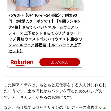
75%OFF【6/4 10時〜24H限定：1枚990
円！2枚購入クーポンで！】【年間ランキン
グ4位】さらてろパジャマ ルームウェア レ
ディース 上下セット さらてろリブ セットア
ップ 長袖 ウエストゴム ハイウエスト 腹巻 ワ
ンマイルウェア 部屋着 【 ルームウェア上下
セット】
楽天で購入
また同アイテムは、もともと庭仕事をする人向けに作られ
たそうです。土や汚れからパンツを守るためのロング丈
で、カーキカラーがあるのも頷けます。
なお、売り場では似たデザインの「レディース高撥水シェ