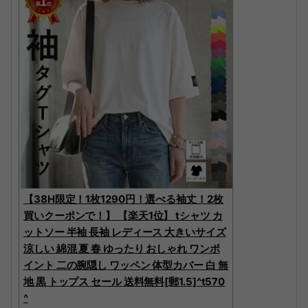
【38H限定！1枚1290円！選べる袖丈！2枚
買いクーポンで！】 【楽天1位】 tシャツ カ
ットソー 半袖 長袖 レディース 大きいサイズ
涼しい 綿混 夏 春 ゆったり おしゃれ ワンポ
イント 二の腕隠し ワッペン 体型カバー 白 無
地 黒 トップス セール 送料無料[郵1.5]^t570
^