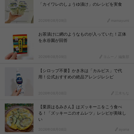
「カイワレのしょうゆ漬け」のレシピを実食
2026年08月09日
mamayumi
お茶漬けに網のようなものが入っていた！正体
を永谷園が回答
2026年08月09日
ヨムーノ 編集部
【シロップ不要】かき氷は「カルピス」で代
用！公式おすすめの絶品アレンジレシピ
2026年08月08日
三木ちな
【栗原はるみさん】はズッキーニをこう食べ
る！「ズッキーニのオムレツ」レシピが美味し
い
2026年08月08日
ayana