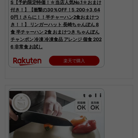
S【予約限定特価！☆当店人気No.1☆おまけ
付き！】【衝撃の30％OFF！5,200→3,64
0円！さらに！！半チャーハン2食おまけつ
き！！】 リンガーハット 長崎ちゃんぽん 8
食 半チャーハン 2食 おまけつき ちゃんぽん
チャンポン 冷凍 冷凍食品 アレンジ 個食 202
6 非常食 お試し
楽天で購入