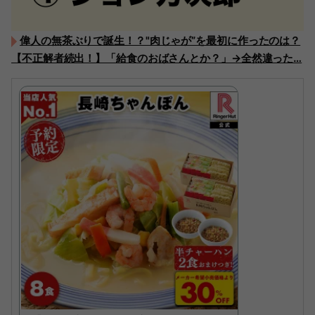
偉人の無茶ぶりで誕生！？"肉じゃが”を最初に作ったのは？
【不正解者続出！】「給食のおばさんとか？」→全然違った…