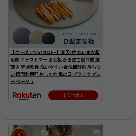
【クーポンで51％OFF】楽天1位 丸いまな板
耐熱 エラストマー まな板 かまぼこ型 D型 抗
菌 丸型 柔軟性 洗いやすい 食洗機対応 滑らな
い 両面利用可 おしゃれ 母の日 ブラック グレ
ー ベージュ
楽天で購入