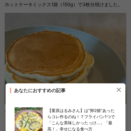
ホットケーキミックス1袋（150g）で3枚分焼けました。
あなたにおすすめの記事
【栗原はるみさん】は"卵2個"あった
普通に作るホットケーキよりも少し白いホットケーキがで
らコレ作るのね！？フライパン1つで
きあがりましたよ。
「こんな美味しかったっけ…」「最
高！」幸せになる食べ方