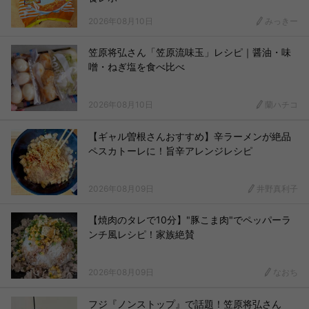
2026年08月10日
みっきー
笠原将弘さん「笠原流味玉」レシピ｜醤油・味
噌・ねぎ塩を食べ比べ
2026年08月10日
蘭ハチコ
【ギャル曽根さんおすすめ】辛ラーメンが絶品
ペスカトーレに！旨辛アレンジレシピ
2026年08月09日
井野真利子
【焼肉のタレで10分】"豚こま肉"でペッパーラ
ンチ風レシピ！家族絶賛
2026年08月09日
なおち
フジ『ノンストップ』で話題！笠原将弘さん