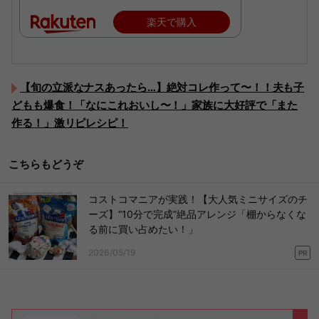
楽天で購入
【旬の立派なナスあったら…】絶対コレ作って〜！！夫も子
どもも爆食！「なにこれおいし〜！」家族に大好評で「また
作る！」激リピレシピ！
こちらもどうぞ
コストコマニアが実践！【大人気ミニサイズのチ
ーズ】“10分で完成”絶品アレンジ「棚からなくな
る前に買い占めたい！」
2026/05/19
PR