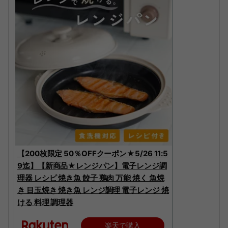
【200枚限定 50％OFFクーポン★5/26 11:5
9迄】【新商品★レンジパン】電子レンジ調
理器 レシピ 焼き魚 餃子 鶏肉 万能 焼く 魚焼
き 目玉焼き 焼き魚 レンジ調理 電子レンジ 焼
ける 料理 調理器
楽天で購入