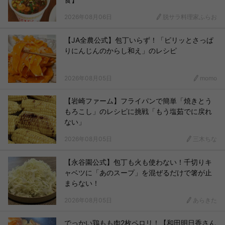
2026年08月06日
脱サラ料理家ふらお
【JA全農公式】包丁いらず！「ピリッとさっぱ
りにんじんのからし和え」のレシピ
2026年08月05日
momo
【岩崎ファーム】フライパンで簡単「焼きとう
もろこし」のレシピに挑戦「もう塩茹でに戻れ
ない」
2026年08月05日
三木ちな
【永谷園公式】包丁も火も使わない！千切りキ
ャベツに「あのスープ」を混ぜるだけで箸が止
まらない！
2026年08月05日
あらきた
でっかい鶏もも肉2枚ペロリ！【和田明日香さん