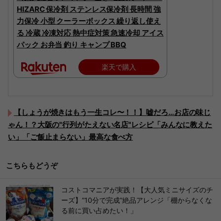
HIZARC 保冷剤 ステンレス保冷剤 長時間 強
力保冷 小型 クーラーボックス 繰り返し使え
る 冷蔵 冷凍対応 熱中症対策 急速冷却 アイス
パック お弁当 釣り キャンプ BBQ
楽天で購入
【しょうが焼きはもう一生コレ〜！！】嘘だろ…お店の味じ
ゃん！？大阪の"行列がたえない名店"レシピ「みんなに教えた
い」「ご飯止まらない」最高な食べ方
こちらもどうぞ
コストコマニアが実践！【大人気ミニサイズのチ
ーズ】“10分で完成”絶品アレンジ「棚からなくな
る前に買い占めたい！」