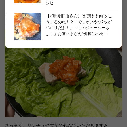
てまた違った美味しさがあるんです。
シピ
茹でることで余分な脂が落ちていて、いくら食べても胃も
【和田明日香さん】は“鶏もも肉”をこ
たれしないかも？なんて思ってしまいます（笑）。
うするのね！？「でっかいやつ2枚が
ペロリだよ！」「このジューシーさ
よ！」お箸止まらぬ"優勝"レシピ！
さっそく、サンチュや大葉で包んでいただきます♪