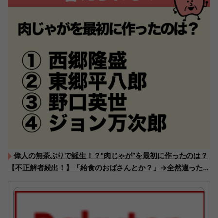
偉人の無茶ぶりで誕生！？"肉じゃが”を最初に作ったのは？
【不正解者続出！】「給食のおばさんとか？」→全然違った…