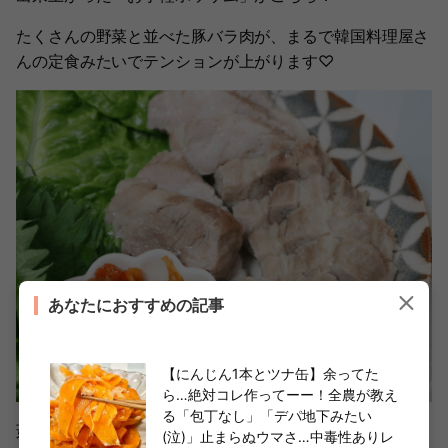
たくさんの野菜と並べた豚バラ肉が、まるで韓国料理屋さ
んの定食みたいでテンションが上がります♡
あなたにおすすめの記事
【にんじん1本とツナ缶】余ってた
ら…絶対コレ作ってーー！全農が教え
る「包丁なし」「デパ地下みたい
茹でた豚バラ肉はしっとりとしていて、焼いたものと比べ
(泣)」止まらぬウマさ…中毒性ありレ