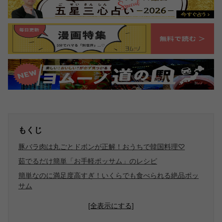
もくじ
豚バラ肉は丸ごとドボンが正解！おうちで韓国料理♡
茹でるだけ簡単「お手軽ポッサム」のレシピ
簡単なのに満足度高すぎ！いくらでも食べられる絶品ポッ
サム
[全表示にする]