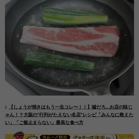
【しょうが焼きはもう一生コレ〜！！】嘘だろ…お店の味じ
ゃん！？大阪の"行列がたえない名店"レシピ「みんなに教えた
い」「ご飯止まらない」最高な食べ方