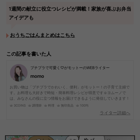
1週間の献立に役立つレシピが満載！家族が喜ぶお弁当
アイデアも
おうちごはんまとめはこちら
この記事を書いた人
プチプラで可愛く♡がモットーのWEBライター
momo
お買い物は「プチプラでかわいく、便利」がモットー！の子育て主婦で
す。お料理も大好きで時短・簡単料理レシピが得意です☺︎ヨムーノで
は、みなさんの役に立つ情報をお届けできるように発信していきます！
3COINS
調理師
料理
無印良品
100均
ライター詳細へ