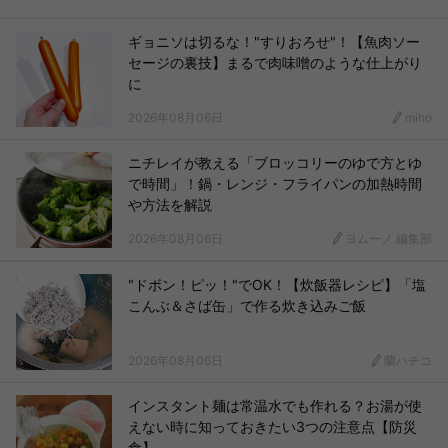
ギョニソは切るな！"すりおろせ"！【魚肉ソー
セージの裏技】まるで肉味噌のような仕上がり
に
2026年08月06日
miho
ニチレイが教える「ブロッコリーのゆで方とゆ
で時間」！鍋・レンジ・フライパンの加熱時間
や方法を解説
2026年08月06日
ヨムーノ 編集部
"ドボン！ピッ！"でOK！【炊飯器レシピ】「塩
こんぶ＆さば缶」で作る炊き込みご飯
2026年08月06日
蘭ハチコ
インスタント麺は常温水でも作れる？お湯が使
えない時に知っておきたい3つの注意点【防災
食】