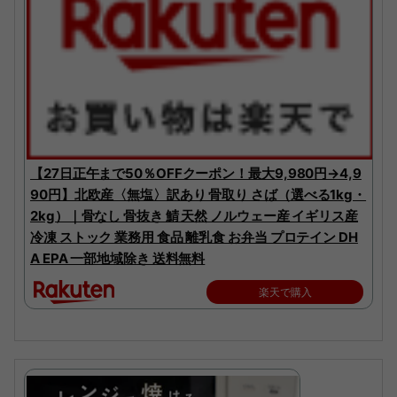
【27日正午まで50％OFFクーポン！最大9,980円→4,9
90円】北欧産〈無塩〉訳あり 骨取り さば（選べる1kg・
2kg）｜骨なし 骨抜き 鯖 天然 ノルウェー産 イギリス産
冷凍 ストック 業務用 食品 離乳食 お弁当 プロテイン DH
A EPA 一部地域除き 送料無料
楽天で購入