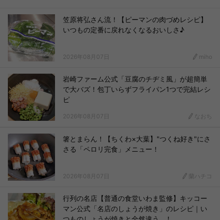
笠原将弘さん流！【ピーマンの肉づめレシピ】
いつもの定番に戻れなくなるおいしさ♪
2026年08月07日
miho
岩崎ファーム公式「豆腐のチヂミ風」が超簡単
で大バズ！包丁いらずフライパン1つで完結レシ
ピ
2026年08月07日
なおち
箸とまらん！【ちくわ×大葉】"つくね好き"にさ
さる「ペロリ完食」メニュー！
2026年08月07日
蘭ハチコ
行列の名店【普通の食堂いわま監修】キッコー
マン公式「名店のしょうが焼き」のレシピ｜い
つものしょうが焼きと全然違う…！