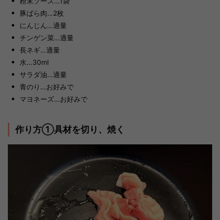
粉末ソース…1袋
豚ばら肉…2枚
にんじん…適量
チンゲン菜…適量
長ネギ…適量
水…30ml
サラダ油…適量
青のり…お好みで
マヨネーズ…お好みで
作り方①具材を切り、焼く