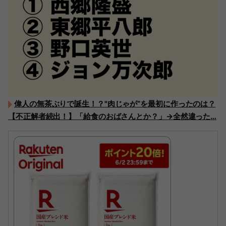
偉人の無茶ぶりで誕生！？"肉じゃが”を最初に作ったのは？
【不正解者続出！】「給食のおばさんとか？」→全然違った…