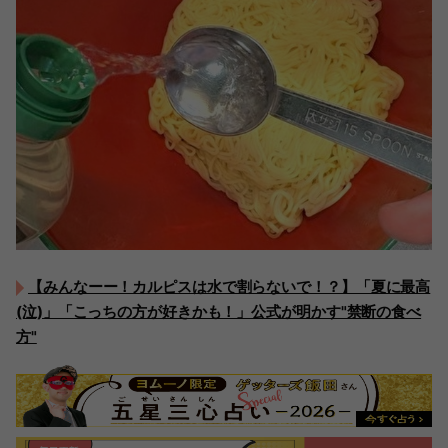
【みんなーー！カルピスは水で割らないで！？】「夏に最高
(泣)」「こっちの方が好きかも！」公式が明かす"禁断の食べ
方"