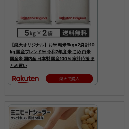
【楽天オリジナル】お米 精米5kg×2袋 計10
kg 国産ブレンド米 令和7年度 米 こめ 白米
国産米 国内産 日本製 国産100％ 家計応援 ま
とめ買い
楽天で購入