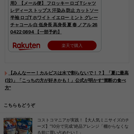
用》【メール便】 フロッキー ロゴ Tシャツ
レディース トップス 汗染み 防止 カットソー
半袖 ロゴT ホワイト イエロー ミント グレー
チャコール 白 低身長 高身長 夏 春 ノアル 26
0422 0894 【一部予約】
楽天で購入
【みんなーー！カルピスは水で割らないで！？】「夏に最高
(泣)」「こっちの方が好きかも！」公式が明かす"禁断の食べ
方"
こちらもどうぞ
コストコマニアが実践！【大人気ミニサイズのチ
ーズ】“10分で完成”絶品アレンジ「棚からなくな
る前に買い占めたい！」