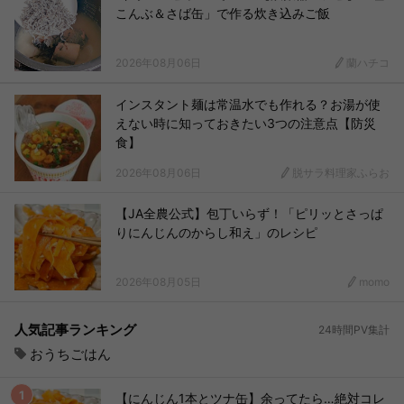
こんぶ＆さば缶」で作る炊き込みご飯
2026年08月06日
蘭ハチコ
インスタント麺は常温水でも作れる？お湯が使
えない時に知っておきたい3つの注意点【防災
食】
2026年08月06日
脱サラ料理家ふらお
【JA全農公式】包丁いらず！「ピリッとさっぱ
りにんじんのからし和え」のレシピ
2026年08月05日
momo
人気記事ランキング
24時間PV集計
おうちごはん
【にんじん1本とツナ缶】余ってたら…絶対コレ