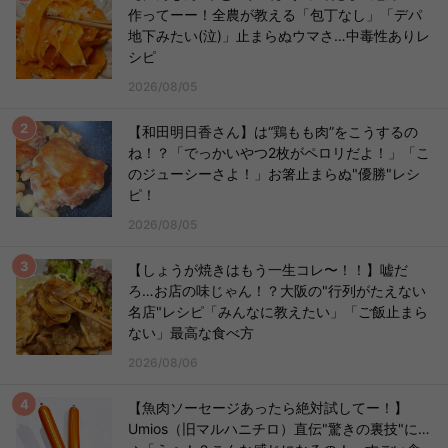
作ってーー！全農が教える「包丁なし」「デパ
地下みたい(泣)」止まらぬウマさ…中毒性ありレ
シピ
2026/08/05
【和田明日香さん】は“鶏もも肉”をこうするの
ね！？「でっかいやつ2枚がペロリだよ！」「こ
のジューシーさよ！」お箸止まらぬ"優勝"レシ
ピ！
2026/08/05
【しょうが焼きはもう一生コレ〜！！】嘘だ
ろ…お店の味じゃん！？大阪の"行列がたえない
名店"レシピ「みんなに教えたい」「ご飯止まら
ない」最高な食べ方
2026/08/06
【魚肉ソーセージあったら絶対試してー！】
Umios（旧マルハニチロ）直伝"驚きの裏技"に…