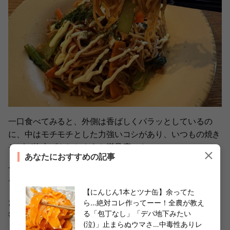
一口食べてみると、外側は香ばしくパラッとしているの
に、中はモチモチとした力強いコシがあり、いつもの焼き
そばが格上げされたような満足度です。
あなたにおすすめの記事
一緒に食べた妻も「え、今日の焼きそばなんでこんなにモ
チモチなの？」と目を丸くして驚いていました（笑）。
【にんじん1本とツナ缶】余ってた
たったひと手間くわえるだけでここまで違うなら、これは
ら…絶対コレ作ってーー！全農が教え
る「包丁なし」「デパ地下みたい
毎回やりたい裏ワザ！
(泣)」止まらぬウマさ…中毒性ありレ