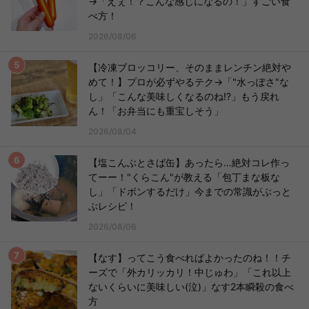
→「えぇ！？こんな感じになるの！」すごい食
べ方！
2026/08/06
【冷凍ブロッコリー、そのままレンチン絶対や
めて！】プロが必ずやるテク→「"水っぽさ"な
し」「こんな美味しくなるのね!?」もう戻れ
ん！「お弁当にも重宝しそう」
2026/08/04
【塩こんぶとさば缶】あったら…絶対コレ作っ
てーー！"くらこん"が教える「包丁まな板な
し」「ドボンするだけ」今までの常識がぶっと
ぶレシピ！
2026/08/06
【なす】ってこう食べればよかったのね！！チ
ーズで「外カリッカリ！中じゅわ」「これ以上
ないくらいに美味しい(泣)」なす2本瞬殺の食べ
方