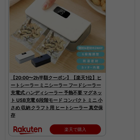
【20:00〜2h半額クーポン】【楽天1位】ヒ
ートシーラー ミニシーラー フードシーラー
充電式 ハンディシーラー 予熱不要 マグネッ
ト USB充電 6段階モード コンパクト ミニ 小
さめ 収納 クラフト用 ヒートシーラー 真空保
存
楽天で購入