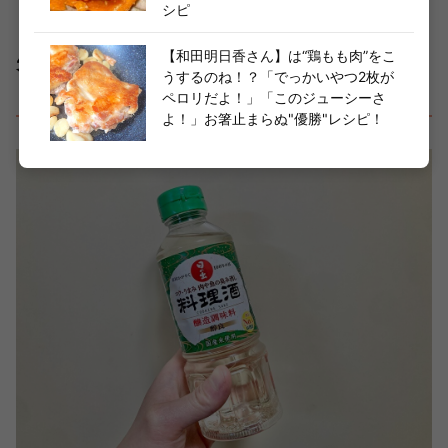
シピ
【和田明日香さん】は“鶏もも肉”をこ
先に料理酒でほぐすだけ！「焼きそばをおい
うするのね！？「でっかいやつ2枚が
しくする裏ワザ」お試しを！
ペロリだよ！」「このジューシーさ
よ！」お箸止まらぬ"優勝"レシピ！