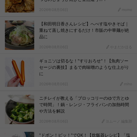
2026年08月06日
momo
【和田明日香さんレシピ】へべす塩やきそば｜
重ねて蒸し焼きにするだけ！市販の中華麺が絶
品に
2026年08月06日
やまだかほる
ギョニソは切るな！"すりおろせ"！【魚肉ソー
セージの裏技】まるで肉味噌のような仕上がり
に
2026年08月06日
miho
ニチレイが教える「ブロッコリーのゆで方とゆ
で時間」！鍋・レンジ・フライパンの加熱時間
や方法を解説
2026年08月06日
ヨムーノ 編集部
"ドボン！ピッ！"でOK！【炊飯器レシピ】「塩