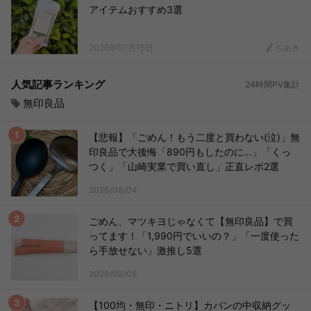
アイテムおすすめ3選
2026年07月15日
ちあき
人気記事ランキング
24時間PV集計
無印良品
【悲報】「ごめん！もう二度と買わない(泣)」無
印良品で大後悔「890円もしたのに…」「くっ
つく」「山崎実業で買い直し」正直レポ2選
2026/08/04
ごめん、マツキヨじゃなくて【無印良品】で買
ってます！「1,990円でいいの？」「一度使った
ら手放せない」激推し5選
2026/08/05
【100均・無印・ニトリ】カバンの中収納グッ