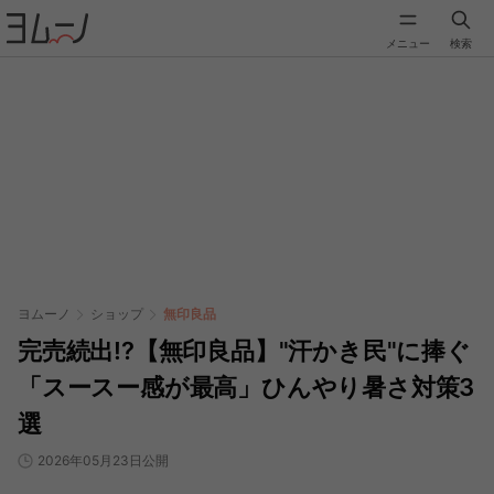
メニュー
検索
ヨムーノ
ショップ
無印良品
完売続出!?【無印良品】"汗かき民"に捧ぐ
「スースー感が最高」ひんやり暑さ対策3
選
2026年05月23日公開