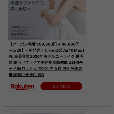
【クーポン利用で69,800円 → 48,860円！
～5/26】＜新発売＞ Ulike 公式 Air 10 Max I
PL 光美容器 2026年モデル ユーライク 脱毛
器 脱毛 サファイア美容器 冷却機能 USHRモ
ード 顔 ワキ ヒゲ 自宅ケア 女性 男性 光美容
機 家庭用 全身用 VIO
楽天で購入