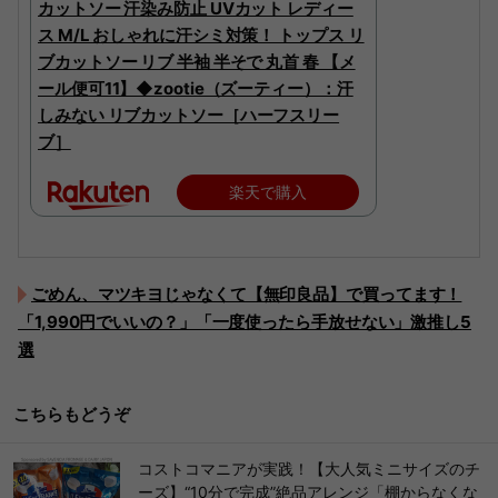
カットソー 汗染み防止 UVカット レディー
ス M/L おしゃれに汗シミ対策！ トップス リ
ブカットソー リブ 半袖 半そで 丸首 春 【メ
ール便可11】◆zootie（ズーティー）：汗
しみない リブカットソー［ハーフスリー
ブ］
楽天で購入
ごめん、マツキヨじゃなくて【無印良品】で買ってます！
「1,990円でいいの？」「一度使ったら手放せない」激推し5
選
こちらもどうぞ
コストコマニアが実践！【大人気ミニサイズのチ
ーズ】“10分で完成”絶品アレンジ「棚からなくな