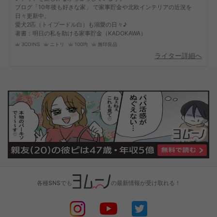
ブログ「10年後も好きな家」 で家事貯金や北欧インテリアの近況を
日々更新中。
愛犬2匹（トイプードル白）も溺愛の日々♪
著書：明日の私を助ける家事貯金（KADOKAWA）
3COINS
ニトリ
100均
無印良品
ライター詳細へ
各種SNSでも
の最新情報が受け取れる！