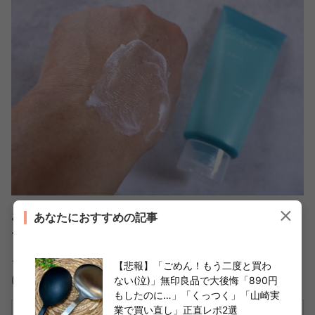
お風呂上がりに扇風機の風を浴びると爽快感MAXで、ク
あなたにおすすめの記事
セになる気持ちよさでした。
シトラス系の香りも爽やかで、暑い日のバスタイムを快適
【悲報】「ごめん！もう二度と買わ
にしてくれるアイテムです。
ない(泣)」無印良品で大後悔「890円
もしたのに…」「くっつく」「山崎実
業で買い直し」正直レポ2選