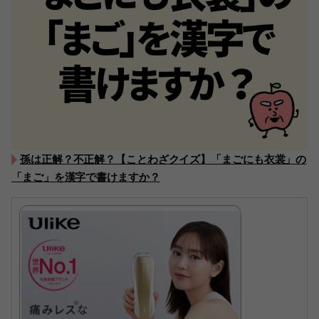
孫は正解？不正解？【ことわざクイズ】「まごにも衣裳」の
「まご」を漢字で書けますか？