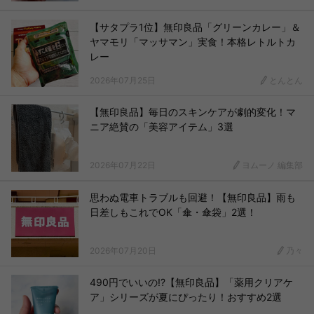
【サタプラ1位】無印良品「グリーンカレー」＆
ヤマモリ「マッサマン」実食！本格レトルトカ
レー
2026年07月25日
とんとん
【無印良品】毎日のスキンケアが劇的変化！マ
ニア絶賛の「美容アイテム」3選
2026年07月22日
ヨムーノ 編集部
思わぬ電車トラブルも回避！【無印良品】雨も
日差しもこれでOK「傘・傘袋」2選！
2026年07月20日
乃々
490円でいいの!?【無印良品】「薬用クリアケ
ア」シリーズが夏にぴったり！おすすめ2選