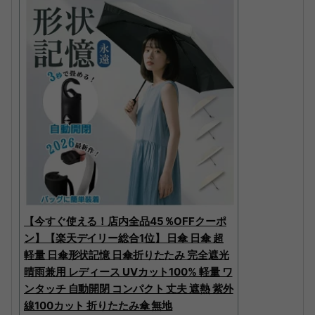
【今すぐ使える！店内全品45％OFFクーポ
ン】【楽天デイリー総合1位】 日傘 日傘 超
軽量 日傘形状記憶 日傘折りたたみ 完全遮光
晴雨兼用 レディース UVカット100% 軽量 ワ
ンタッチ 自動開閉 コンパクト 丈夫 遮熱 紫外
線100カット 折りたたみ傘 無地