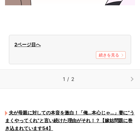
2ページ目へ
続きを見る
1 / 2
夫が母親に対しての本音を激白！「俺…本心じゃ…」妻に“う
まくやってくれ”と言い続けた理由がそれ！？【嫁姑問題に巻
き込まれています54】