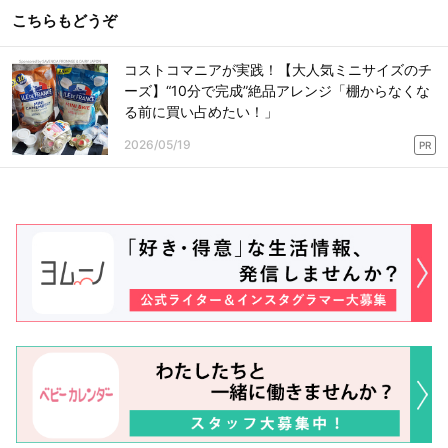
こちらもどうぞ
コストコマニアが実践！【大人気ミニサイズのチ
ーズ】“10分で完成”絶品アレンジ「棚からなくな
る前に買い占めたい！」
2026/05/19
PR