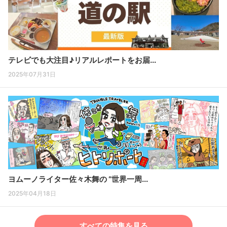
テレビでも大注目♪リアルレポートをお届...
2025年07月31日
ヨムーノライター佐々木舞の “世界一周...
2025年04月18日
すべての特集を見る