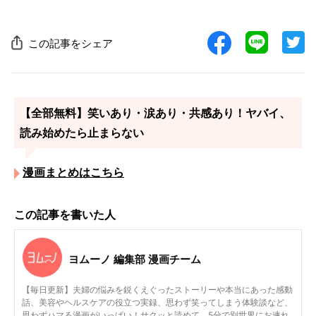
この記事をシェア
【全部無料】笑いあり・涙あり・共感あり！ヤバイ、
読み始めたら止まらない
漫画まとめはこちら
この記事を書いた人
ヨムーノ 編集部 漫画チーム
【毎日更新】夫婦の悩みを鋭くえぐったストーリーや本当にあった感動
話、美容やヘルスケアの役立つ実録、思わず笑ってしまう体験談など、
思わずハマる漫画がいっぱい！サクッと読めて、5分で別世界にお連れ