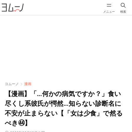
メニュー
検索
ヨムーノ
漫画
【漫画】「…何かの病気ですか？」食い
尽くし系彼氏が愕然…知らない診断名に
不安が止まらない【「女は少食」で然る
べき㊹】