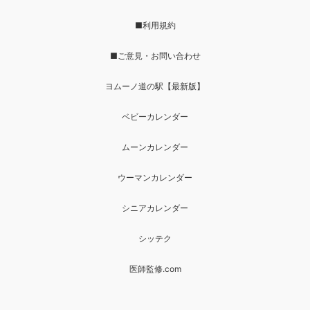
■利用規約
■ご意見・お問い合わせ
ヨムーノ道の駅【最新版】
ベビーカレンダー
ムーンカレンダー
ウーマンカレンダー
シニアカレンダー
シッテク
医師監修.com