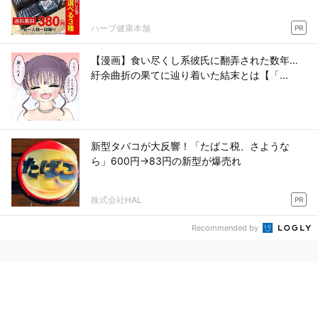
ハーブ健康本舗
PR
【漫画】食い尽くし系彼氏に翻弄された数年…
紆余曲折の果てに辿り着いた結末とは【「...
新型タバコが大反響！「たばこ税、さような
ら」600円→83円の新型が爆売れ
株式会社HAL
PR
Recommended by