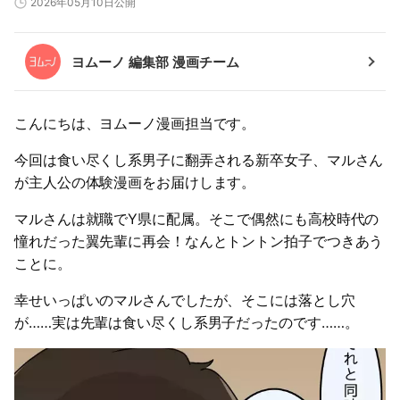
2026年05月10日公開
ヨムーノ 編集部 漫画チーム
こんにちは、ヨムーノ漫画担当です。
今回は食い尽くし系男子に翻弄される新卒女子、マルさん
が主人公の体験漫画をお届けします。
マルさんは就職でY県に配属。そこで偶然にも高校時代の
憧れだった翼先輩に再会！なんとトントン拍子でつきあう
ことに。
幸せいっぱいのマルさんでしたが、そこには落とし穴
が……実は先輩は食い尽くし系男子だったのです……。