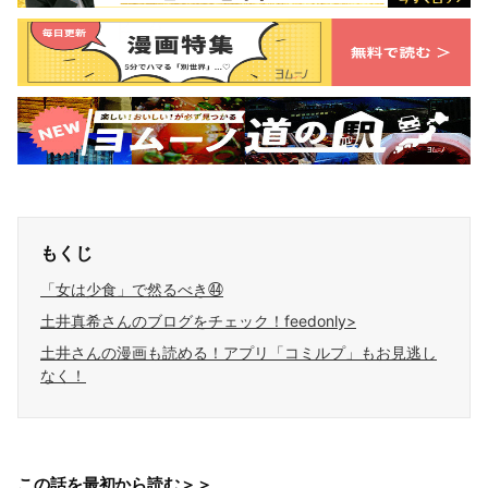
もくじ
「女は少食」で然るべき㊹
土井真希さんのブログをチェック！feedonly>
土井さんの漫画も読める！アプリ「コミルプ」もお見逃し
なく！
この話を最初から読む＞＞