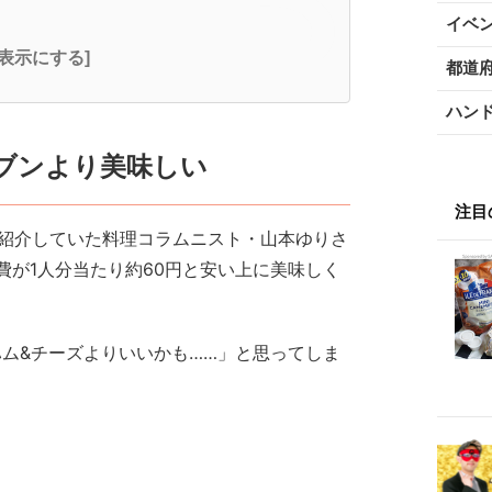
イベ
全表示にする]
都道
ハン
セブンより美味しい
注目
で紹介していた料理コラムニスト・山本ゆりさ
費が1人分当たり約60円と安い上に美味しく
ハム&チーズよりいいかも……」と思ってしま