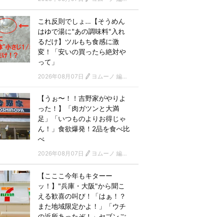
これ反則でしょ…【そうめん
はゆで湯に"あの調味料"入れ
るだけ】ツルもち食感に激
変！「安いの買ったら絶対や
って」
2026年08月07日
ヨムーノ 編集部
【うぉ〜！！吉野家がやりよ
った！】「肉ガツンと大満
足」「いつものよりお得じゃ
ん！」食欲爆発！2品を食べ比
べ
2026年08月07日
ヨムーノ 編集部
【こここ今年もキターー
ッ！】"兵庫・大阪"から聞こ
える歓喜の叫び！「はぁ！？
また地域限定かよ！」「ウチ
の近所あったぞ！」セブンご