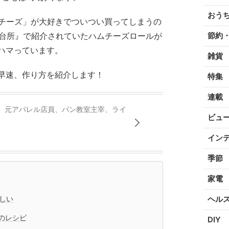
おう
&チーズ」が大好きでついつい買ってしまうの
も台所』で紹介されていたハムチーズロールが
節約
ハマっています。
雑貨
早速、作り方を紹介します！
特集
連載
、元アパレル店員、パン教室主宰、ライ
ビュ
イン
季節
家電
味しい
ヘル
のレシピ
DIY