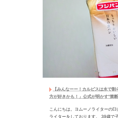
【みんなーー！カルピスは水で割ら
方が好きかも！」公式が明かす"禁断
こんにちは。ヨムーノライターの臼
ライターをしております。 39歳で