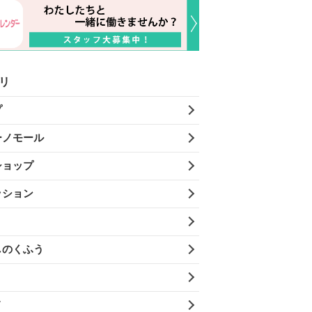
リ
プ
ーノモール
ショップ
ッション
しのくふう
メ