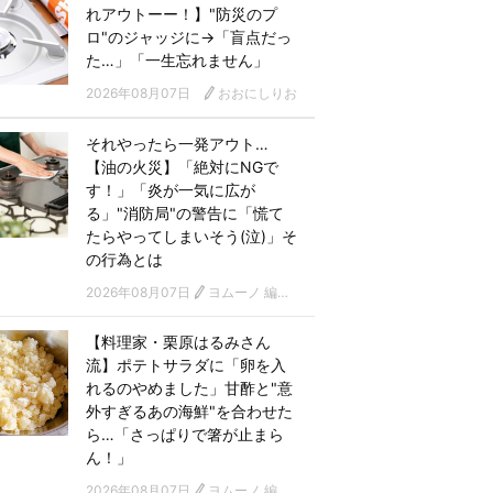
れアウトーー！】"防災のプ
ロ"のジャッジに→「盲点だっ
た…」「一生忘れません」
2026年08月07日
おおにしりお
それやったら一発アウト…
【油の火災】「絶対にNGで
す！」「炎が一気に広が
る」"消防局"の警告に「慌て
たらやってしまいそう(泣)」そ
の行為とは
2026年08月07日
ヨムーノ 編集部
【料理家・栗原はるみさん
流】ポテトサラダに「卵を入
れるのやめました」甘酢と"意
外すぎるあの海鮮"を合わせた
ら…「さっぱりで箸が止まら
ん！」
2026年08月07日
ヨムーノ 編集部