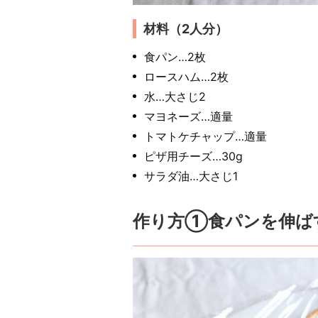
材料（2人分）
食パン…2枚
ロースハム…2枚
水…大さじ2
マヨネーズ…適量
トマトケチャップ…適量
ピザ用チーズ…30g
サラダ油…大さじ1
作り方①食パンを伸ば