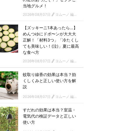
当地グルメ！
2026年08月07日
ヨムーノ 編集部
【ズッキーニ1本あったら…】
めんつゆにドボ〜ンが大大大
正解！「材料3つ」「冷たくし
ても美味しい！(泣)」夏に最高
な食べ方
2026年08月07日
ヨムーノ 編集部
蚊取り線香の効果は本当？効
くしくみと正しい使い方を解
説
2026年08月07日
ヨムーノ 編集部
すだれの効果は本当？室温・
電気代の検証データと正しい
使い方