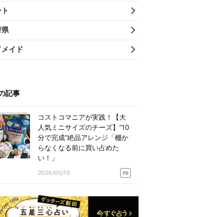
ント
府県
ドメイド
の記事
コストコマニアが実践！【大
人気ミニサイズのチーズ】“10
分で完成”絶品アレンジ「棚か
らなくなる前に買い占めた
い！」
2026/05/19
PR