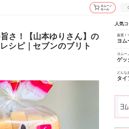
ヨムーノ
モール
人気コ
の旨さ！【山本ゆりさん】の
厳選！
ヨム
」レシピ｜セブンのブリト
ヨムー
ゲッ
どんな
タイ