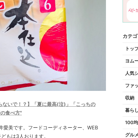
カテゴ
トッ
ヨム
人気
ファ
収納
ないで！？】「夏に最高(泣)」「こっちの
暮ら
の食べ方"
100均
井愛美です。フードコーディネーター、WEB
グル
子どもは3人おります。