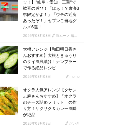
ッ！】"岐阜・愛知・三重"で
歓喜の叫び！「はぁ！？東海3
県限定かよ！」「ウチの近所
あったぞ！」セブンご当地グ
ルメ6選！
2026年08月08日
ヨムーノ 編集部
大根アレンジ【和田明日香さ
んおすすめ】大根ときゅうり
のタイ風浅漬け！ナンプラー
で作る絶品レシピ
2026年08月08日
momo
オクラ人気アレンジ【タサン
志麻さんおすすめ】「オクラ
のチーズ詰めフリット」の作
り方！サクサク＆カレー風味
が絶品
2026年08月08日
だいき