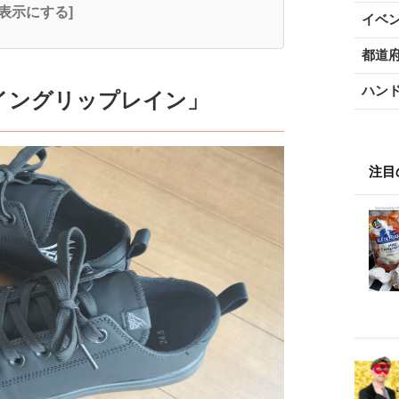
全表示にする]
イベ
都道
ハン
イングリップレイン」
注目