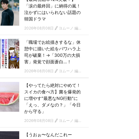
「涙の最終回」に納得の嵐！
泣かずにはいられない話題の
韓国ドラマ
2026年08月08日
ヨムーノ 編集部 韓国ドラマチーム
「職場でお絵描きするな」休
憩中に描いた絵をパワハラ上
司が破棄！→「300万の大損
害」発覚で顔面蒼白…！
2026年08月08日
ヨムーノ 編集部
【やってたら絶対にやめて！
スイカの食べ方】菌を爆発的
に増やす"最悪なNG行動"に
「えっ、ダメなの？」「今日
から守る」
2026年08月08日
ヨムーノ 編集部
【うおぉ〜なんだこれー