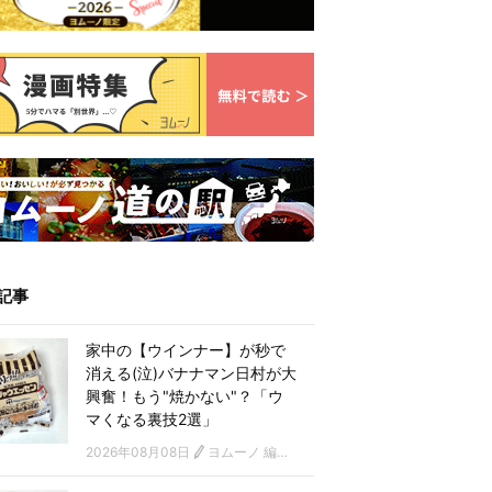
記事
家中の【ウインナー】が秒で
消える(泣)バナナマン日村が大
興奮！もう"焼かない"？「ウ
マくなる裏技2選」
2026年08月08日
ヨムーノ 編集部