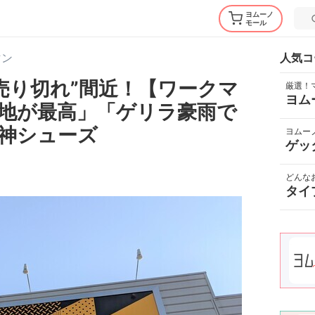
ヨムーノ
モール
マン
人気コ
売り切れ”間近！【ワークマ
厳選！
ヨム
地が最高」「ゲリラ豪雨で
円神シューズ
ヨムー
ゲッ
どんな
タイ