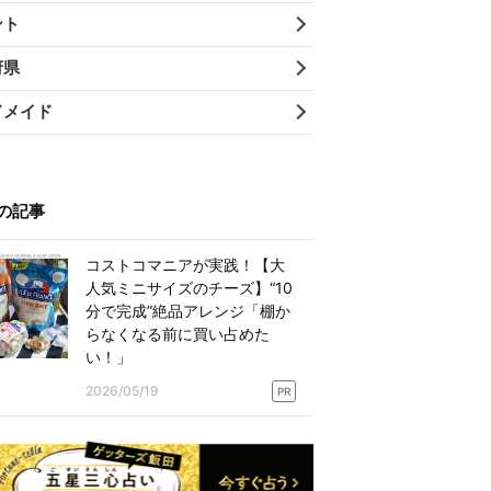
ント
府県
ドメイド
の記事
コストコマニアが実践！【大
人気ミニサイズのチーズ】“10
分で完成”絶品アレンジ「棚か
らなくなる前に買い占めた
い！」
2026/05/19
PR