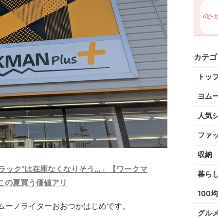
カテゴ
トッ
ヨム
人気
ファ
収納
ブラック"は在庫なくなりそう…」【ワークマ
暮ら
この夏買う価値アリ
100均
ムーノライターおおつかはじめです。
グル