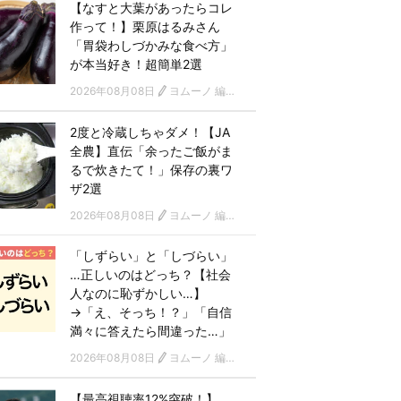
【なすと大葉があったらコレ
作って！】栗原はるみさん
「胃袋わしづかみな食べ方」
が本当好き！超簡単2選
2026年08月08日
ヨムーノ 編集部
2度と冷蔵しちゃダメ！【JA
全農】直伝「余ったご飯がま
るで炊きたて！」保存の裏ワ
ザ2選
2026年08月08日
ヨムーノ 編集部
「しずらい」と「しづらい」
…正しいのはどっち？【社会
人なのに恥ずかしい…】
→「え、そっち！？」「自信
満々に答えたら間違った…」
2026年08月08日
ヨムーノ 編集部
【最高視聴率12%突破！】