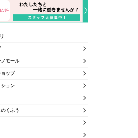
リ
プ
ーノモール
ショップ
ッション
しのくふう
メ