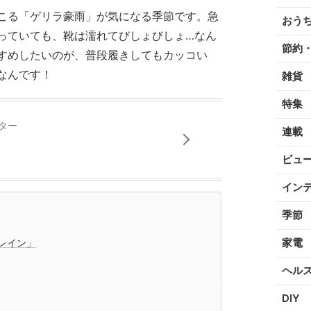
こる「ゲリラ豪雨」が気になる季節です。急
おう
っていても、靴は濡れてびしょびしょ…なん
節約
すめしたいのが、普段履きしてもカッコい
なんです！
雑貨
特集
ター
連載
ビュ
イン
季節
家電
レイン」
ヘル
DIY