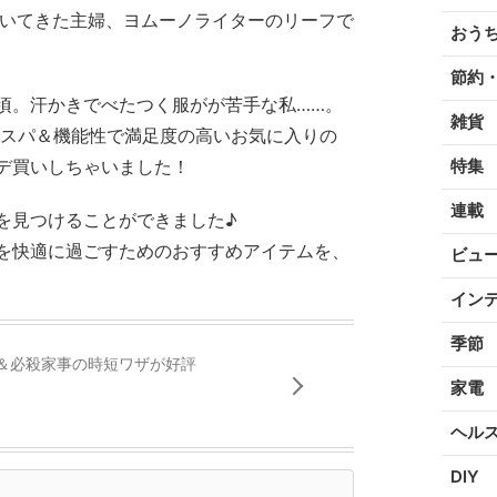
磨いてきた主婦、ヨムーノライターのリーフで
おう
節約
頃。汗かきでべたつく服がが苦手な私……。
雑貨
スパ＆機能性で満足度の高いお気に入りの
デ買いしちゃいました！
特集
連載
を見つけることができました♪
を快適に過ごすためのおすすめアイテムを、
ビュ
イン
季節
＆必殺家事の時短ワザが好評
家電
ヘル
DIY