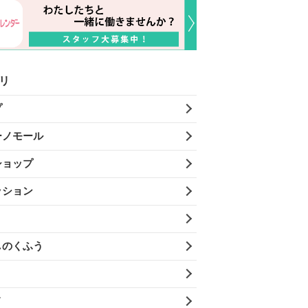
リ
プ
ーノモール
ショップ
ッション
しのくふう
メ