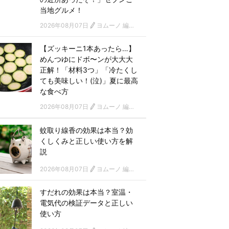
当地グルメ！
2026年08月07日
ヨムーノ 編集部
【ズッキーニ1本あったら…】
めんつゆにドボ〜ンが大大大
正解！「材料3つ」「冷たくし
ても美味しい！(泣)」夏に最高
な食べ方
2026年08月07日
ヨムーノ 編集部
蚊取り線香の効果は本当？効
くしくみと正しい使い方を解
説
2026年08月07日
ヨムーノ 編集部
すだれの効果は本当？室温・
電気代の検証データと正しい
使い方