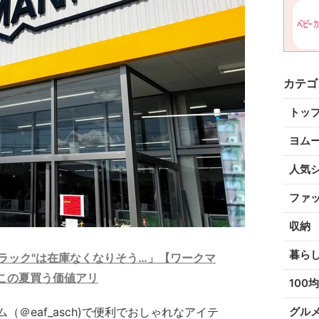
カテゴ
トッ
ヨム
人気
ファ
収納
暮ら
ブラック"は在庫なくなりそう…」【ワークマ
この夏買う価値アリ
100均
＠eaf_asch)で便利でおしゃれなアイテ
グル