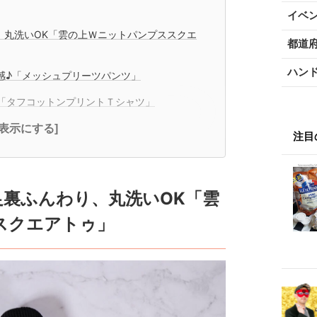
イベ
、丸洗いOK「雲の上Ｗニットパンプススクエ
都道
ハン
感♪「メッシュプリーツパンツ」
群「タフコットンプリントＴシャツ」
全表示にする]
注目
足裏ふんわり、丸洗いOK「雲
スクエアトゥ」