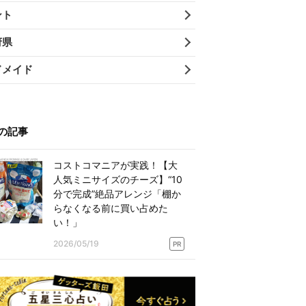
ント
府県
ドメイド
の記事
コストコマニアが実践！【大
人気ミニサイズのチーズ】“10
分で完成”絶品アレンジ「棚か
らなくなる前に買い占めた
い！」
2026/05/19
PR