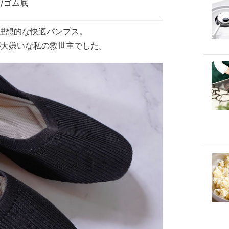
/ゴム底
理想的な快適パンプス。
が大嫌いな私の救世主でした。