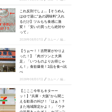
これ反則でしょ…【そうめん
はゆで湯に"あの調味料"入れ
るだけ】ツルもち食感に激
変！「安いの買ったら絶対や
って」
2026年08月07日
ヨムーノ 編集部
【うぉ〜！！吉野家がやりよ
った！】「肉ガツンと大満
足」「いつものよりお得じゃ
ん！」食欲爆発！2品を食べ比
べ
2026年08月07日
ヨムーノ 編集部
【こここ今年もキターー
ッ！】"兵庫・大阪"から聞こ
える歓喜の叫び！「はぁ！？
また地域限定かよ！」「ウチ
の近所あったぞ！」セブンご