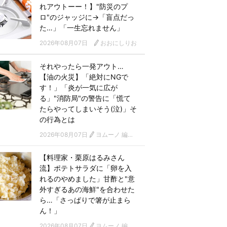
れアウトーー！】"防災のプ
ロ"のジャッジに→「盲点だっ
た…」「一生忘れません」
2026年08月07日
おおにしりお
それやったら一発アウト…
【油の火災】「絶対にNGで
す！」「炎が一気に広が
る」"消防局"の警告に「慌て
たらやってしまいそう(泣)」そ
の行為とは
2026年08月07日
ヨムーノ 編集部
【料理家・栗原はるみさん
流】ポテトサラダに「卵を入
れるのやめました」甘酢と"意
外すぎるあの海鮮"を合わせた
ら…「さっぱりで箸が止まら
ん！」
2026年08月07日
ヨムーノ 編集部