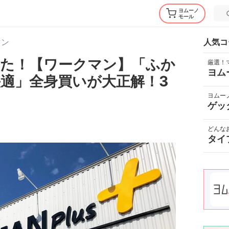
ヨムーノ
モール
マン
人気コ
た！【ワークマン】「ふか
厳選！
ヨム
適」全身買いが大正解！3
ヨムー
ゲッ
どんな
タイ