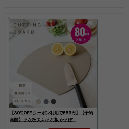
【80%OFF クーポン利用で656円】【予約
再開】 まな板 丸いまな板 かまぼ...