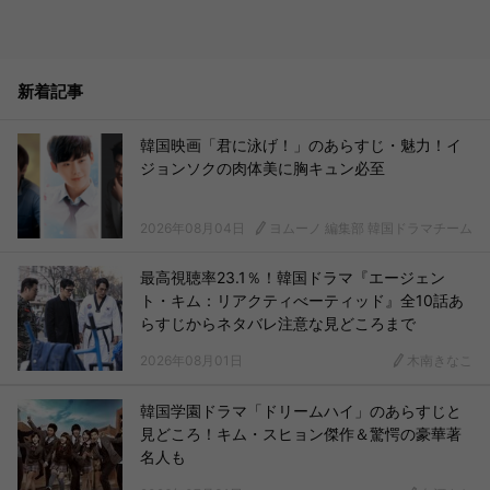
新着記事
韓国映画「君に泳げ！」のあらすじ・魅力！イ
ジョンソクの肉体美に胸キュン必至
2026年08月04日
ヨムーノ 編集部 韓国ドラマチーム
最高視聴率23.1％！韓国ドラマ『エージェン
ト・キム：リアクティべーティッド』全10話あ
らすじからネタバレ注意な見どころまで
2026年08月01日
木南きなこ
韓国学園ドラマ「ドリームハイ」のあらすじと
見どころ！キム・スヒョン傑作＆驚愕の豪華著
名人も