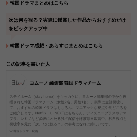
韓国ドラマまとめはこちら
次は何を観る？実際に鑑賞した作品からおすすめだけ
をピックアップ中
韓国ドラマ感想・あらすじまとめはこちら
この記事を書いた人
ヨムーノ 編集部 韓国ドラマチーム
ステイホーム（stay home）をキッカケに、ヨムーノ編集部の中から抜
擢された韓国ドラマチーム（女性2名、男性1名）。実際に全話視聴し
て、おすすめの韓国ドラマはもちろん、マニアックな視点や見どころを
ご紹介します。Netflix・U-NEXTはもちろん、ディズニープラスやアマ
プラ、レミノなど多岐にわたる独占配信をほぼ毎日鑑賞中。独自視点と
視聴率を元に「次、なに観る？」の参考になれば嬉しいです。
韓国ドラマ・映画