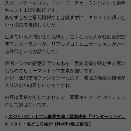
スジ 、パク・ボゴム、コン・ユ、チェ・ウシウという豪華
キャスト出演の映画です。
あらすじなど事前情報などは読まずに、キャストが凄いと
いう理由で視聴しました。
生きている人間が住む地球と、亡くなった人が住む仮想空
間ワンダーランドが、リアルでコミュニケーションがとれ
る時代というお話でした。
韓国ドラマの得意分野でもある、家族関係が絡む生と死の
話なのでヒューマンドラマ要素が強いです。
ただ、仮想空間ファンタジーなので、涙腺崩壊級の感情が
入り込むのは難しいかもですね。
内容は普通かもしれませんが、豪華キャストだけにチェッ
クして損はないです。
スジとパク・ボゴム豪華主演！韓国映画『ワンダーランド』
キャスト・見どころ紹介【Netflix独占配信】