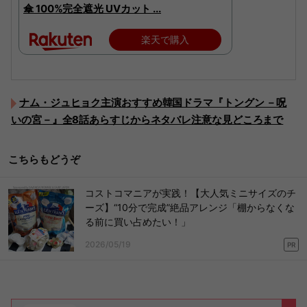
傘 100%完全遮光 UVカット ...
楽天で購入
ナム・ジュヒョク主演おすすめ韓国ドラマ『トングン －呪
いの宮－』全8話あらすじからネタバレ注意な見どころまで
こちらもどうぞ
コストコマニアが実践！【大人気ミニサイズのチ
ーズ】“10分で完成”絶品アレンジ「棚からなくな
る前に買い占めたい！」
2026/05/19
PR