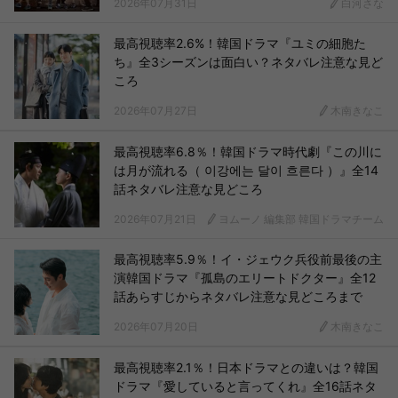
2026年07月31日
白河さな
最高視聴率2.6%！韓国ドラマ『ユミの細胞た
ち』全3シーズンは面白い？ネタバレ注意な見ど
ころ
2026年07月27日
木南きなこ
最高視聴率6.8％！韓国ドラマ時代劇『この川に
は月が流れる（ 이강에는 달이 흐른다 ）』全14
話ネタバレ注意な見どころ
2026年07月21日
ヨムーノ 編集部 韓国ドラマチーム
最高視聴率5.9％！イ・ジェウク兵役前最後の主
演韓国ドラマ『孤島のエリートドクター』全12
話あらすじからネタバレ注意な見どころまで
2026年07月20日
木南きなこ
最高視聴率2.1％！日本ドラマとの違いは？韓国
ドラマ『愛していると言ってくれ』全16話ネタ