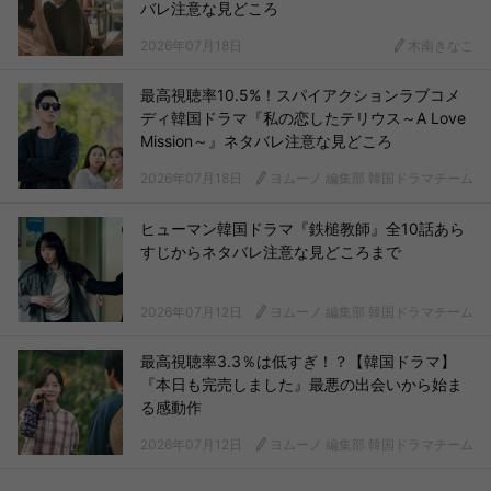
バレ注意な見どころ
2026年07月18日
木南きなこ
最高視聴率10.5%！スパイアクションラブコメ
ディ韓国ドラマ『私の恋したテリウス～A Love
Mission～』ネタバレ注意な見どころ
2026年07月18日
ヨムーノ 編集部 韓国ドラマチーム
ヒューマン韓国ドラマ『鉄槌教師』全10話あら
すじからネタバレ注意な見どころまで
2026年07月12日
ヨムーノ 編集部 韓国ドラマチーム
最高視聴率3.3％は低すぎ！？【韓国ドラマ】
『本日も完売しました』最悪の出会いから始ま
る感動作
2026年07月12日
ヨムーノ 編集部 韓国ドラマチーム