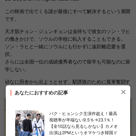
この映画で出てくる謎が最後にすべて解決するという展開
です。
天才肌チョン・ジュンギョンは金持ちで彼女のソン・ラヒ
の働きかけで、ソウルの学校に転入することもできる。
ソン・ラヒと一緒にソウルにも行かずに遠距離恋愛を選
択。
さらには全国一位の成績優秀者なので留学も可能なのに留
学しない。
頑なに田舎から出ようとせず、駅誘致のために孤軍奮闘す
るチョン・ジュンギョンの本当の理由はなにか……。
あなたにおすすめの記事
パク・ヒョンシク主演作超え！最高
視聴率が半端ない9.5％→23.1％！
【全10話なら見るしかない】カメオ
出演は2PMというオマケつき韓国ド