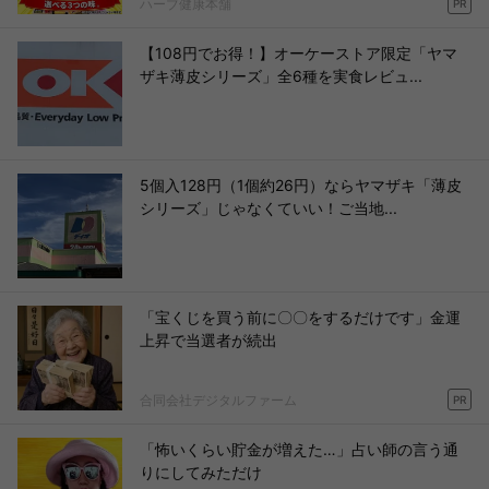
ハーブ健康本舗
PR
【108円でお得！】オーケーストア限定「ヤマ
ザキ薄皮シリーズ」全6種を実食レビュ...
5個入128円（1個約26円）ならヤマザキ「薄皮
シリーズ」じゃなくていい！ご当地...
「宝くじを買う前に〇〇をするだけです」金運
上昇で当選者が続出
合同会社デジタルファーム
PR
「怖いくらい貯金が増えた…」占い師の言う通
りにしてみただけ