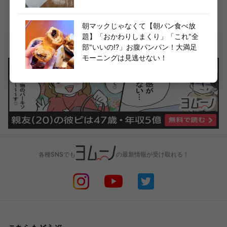
コンビニ
カルディ
業務スーパー
ライター詳細へ
朝マックじゃなくて【朝パン食べ放
題】「おかわりしまくり」「これ"全
部"いいの!?」お腹パンパン！大満足
モーニングは見逃せない！
各種SNSでも
の最新情報が受け取れる！