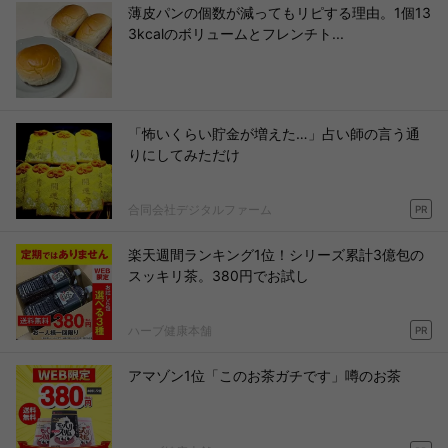
薄皮パンの個数が減ってもリピする理由。1個13
3kcalのボリュームとフレンチト...
「怖いくらい貯金が増えた…」占い師の言う通
りにしてみただけ
合同会社デジタルファーム
PR
楽天週間ランキング1位！シリーズ累計3億包の
スッキリ茶。380円でお試し
ハーブ健康本舗
PR
アマゾン1位「このお茶ガチです」噂のお茶