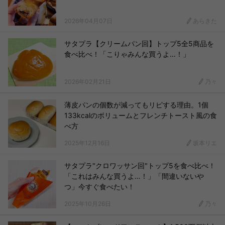
2026年04月07日
あらきた
サタプラ【クリームパン回】トップ5全5商品を
食べ比べ！「こりゃみんな買うよ…！」
2026年02月21日
乃々
薄皮パンの個数が減ってもリピする理由。1個
133kcalのボリュームとフレンチトースト風の食
べ方
2025年12月16日
坂本リエ
サタプラ"クロワッサン回"トップ5を食べ比べ！
「これはみんな買うよ…！」「間違いないや
つ」今すぐ食べたい！
2025年10月26日
乃々