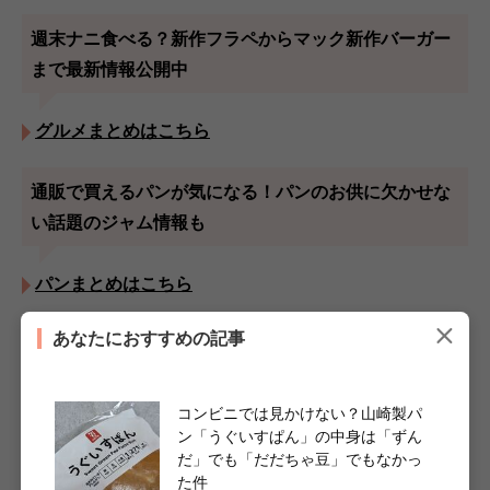
週末ナニ食べる？新作フラペからマック新作バーガー
まで最新情報公開中
グルメまとめはこちら
通販で買えるパンが気になる！パンのお供に欠かせな
い話題のジャム情報も
パンまとめはこちら
あなたにおすすめの記事
この記事を書いた人
コンビニに週5通う新商品×スイーツマニア
コンビニでは見かけない？山崎製パ
坂本リエ
ン「うぐいすぱん」の中身は「ずん
だ」でも「だだちゃ豆」でもなかっ
新商品とスイーツが好きなwebライター。コンビニ・カルディを毎週パ
た件
トロールしています。