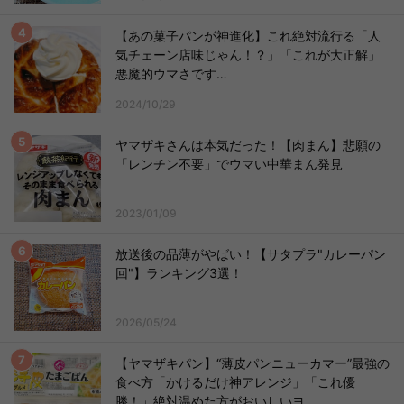
【あの菓子パンが神進化】これ絶対流行る「人
気チェーン店味じゃん！？」「これが大正解」
悪魔的ウマさです…
2024/10/29
ヤマザキさんは本気だった！【肉まん】悲願の
「レンチン不要」でウマい中華まん発見
2023/01/09
放送後の品薄がやばい！【サタプラ"カレーパン
回"】ランキング3選！
2026/05/24
【ヤマザキパン】“薄皮パンニューカマー”最強の
食べ方「かけるだけ神アレンジ」「これ優
勝！」絶対温めた方がおいしいヨ