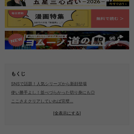
もくじ
SNSで話題！人気シリーズから新顔登場
使い勝手よし！並べづらかった切り身にも◎
ここさえクリアしていれば完璧…
[全表示にする]