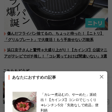
傷んだフライパン捨てるの、ちょっと待った！【ニトリ】
「グリルプレート」で大復活！もう手放せない万能系
浜口京子さんと驚愕→大盛り上がり！【カインズ】公認マニ
アがテレビでガチ推し！「コレ買っておけば間違いない」3選
こちらもどうぞ
あなたにおすすめの記事
コストコマニアが実践！【大人気ミニサイズのチ
ーズ】“10分で完成”絶品アレンジ「棚からなくな
る前に買い占めたい！」
「カレー煮込むの、やーめた」派続
出！【カインズ】コンロでじっくり
2026/05/19
PR
⇒レンチン5分「失敗なしで絶品」便
利鍋