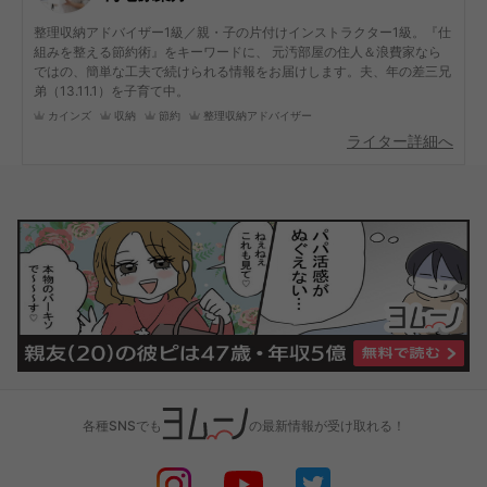
整理収納アドバイザー1級／親・子の片付けインストラクター1級。『仕
組みを整える節約術』をキーワードに、 元汚部屋の住人＆浪費家なら
ではの、簡単な工夫で続けられる情報をお届けします。夫、年の差三兄
弟（13.11.1）を子育て中。
カインズ
収納
節約
整理収納アドバイザー
ライター詳細へ
各種SNSでも
の最新情報が受け取れる！