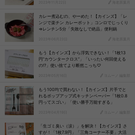
2023年11月22日
海老原葉月
カレー煮込むの、やーめた！【カインズ】「レ
ンジで楽チン カレーポット」コンロでじっくり
⇒レンチン5分「失敗なしで絶品」便利鍋
2023年06月23日
海老原葉月
もう【カインズ】から浮気できない！「1枚13
円”カウンタークロス”」「いったい何回使える
の!?」使い捨てより断然こっち♡
2023年05月16日
ヨムーノ 編集部
もう100均で買わない！【カインズ】片手でと
れるポップアップ式キッチンペーパー「1枚0.8
円ってスゴい」「使い勝手万能すぎる」
2023年04月19日
ヨムーノ 編集部
「生ゴミ臭い（涙）」を解決！【カインズ】さ
すが！「1枚7.9円」「三角コーナー不要」大活