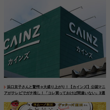
浜口京子さんと驚愕→大盛り上がり！【カインズ】公認マニ
アがテレビでガチ推し！「コレ買っておけば間違いない」3選