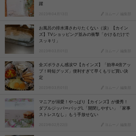
躍
2023年04月13日
ヨムーノ 編集部
お風呂の排水溝さわりたくない（涙）【カイン
ズ】TVショッピング並みの衝撃「かけるだけで
スッキリ」
2023年03月01日
ヨムーノ 編集部
全ズボラさん感涙♡【カインズ】「効率4倍アッ
プ！時短グッズ」便利すぎて早くもリピ買い決
定
2023年03月01日
ヨムーノ 編集部
マニアが溺愛！やっぱり【カインズ】が優秀！
ダブルジッパーバッグL「開閉しやすい」「家事
ストレスなし」もう手放せない
2023年02月22日
ヨムーノ 編集部