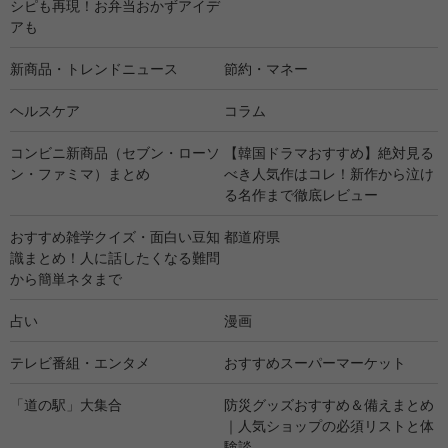
シピも再現！お弁当おかずアイデ
アも
新商品・トレンドニュース
節約・マネー
ヘルスケア
コラム
コンビニ新商品（セブン・ローソ
【韓国ドラマおすすめ】絶対見る
ン・ファミマ）まとめ
べき人気作はコレ！新作から泣け
る名作まで徹底レビュー
おすすめ雑学クイズ・面白い豆知
都道府県
識まとめ！人に話したくなる難問
から簡単ネタまで
占い
漫画
テレビ番組・エンタメ
おすすめスーパーマーケット
「道の駅」大集合
防災グッズおすすめ＆備えまとめ
｜人気ショップの必須リストと体
験談