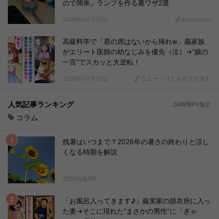
ので簡単」ランプを作る裏ワザ2選
2026年08月01日
mamayumi
高級料亭で「君の席はないから帰れw」義家族
がエリート医師の幼なじみを優先（泣）→“娘の
一言”でスカッと大逆転！
2026年07月31日
ヨムーノ【ときめき分室】
人気記事ランキング
24時間PV集計
コラム
残暑はいつまで？2026年の暑さの終わりと涼し
くなる時期を解説
2026/08/06
「お風呂入ってきます♪」義実家の脱衣所に入っ
た妻→そこに現れた“まさかの男性”に「ぎゃ