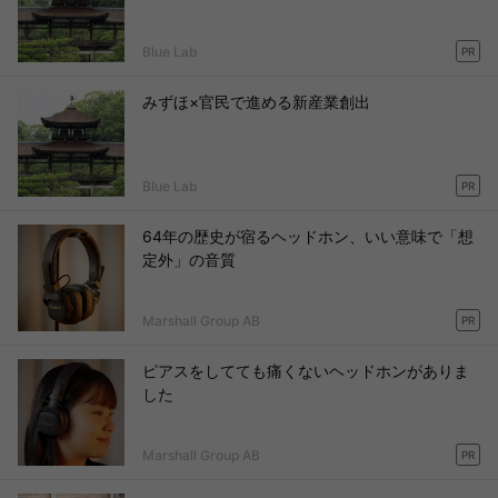
Blue Lab
PR
みずほ×官民で進める新産業創出
Blue Lab
PR
64年の歴史が宿るヘッドホン、いい意味で「想
定外」の音質
Marshall Group AB
PR
ピアスをしてても痛くないヘッドホンがありま
した
Marshall Group AB
PR