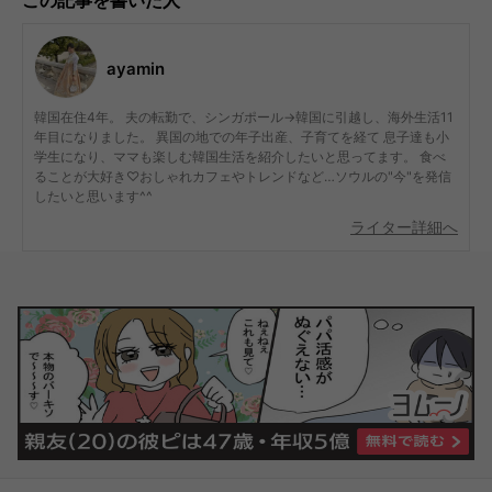
ayamin
韓国在住4年。 夫の転勤で、シンガポール→韓国に引越し、海外生活11
年目になりました。 異国の地での年子出産、子育てを経て 息子達も小
学生になり、ママも楽しむ韓国生活を紹介したいと思ってます。 食べ
ることが大好き♡おしゃれカフェやトレンドなど…ソウルの"今"を発信
したいと思います^^
ライター詳細へ