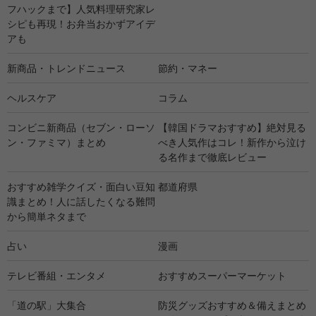
フハックまで】人気料理研究家レ
シピも再現！お弁当おかずアイデ
アも
新商品・トレンドニュース
節約・マネー
ヘルスケア
コラム
コンビニ新商品（セブン・ローソ
【韓国ドラマおすすめ】絶対見る
ン・ファミマ）まとめ
べき人気作はコレ！新作から泣け
る名作まで徹底レビュー
おすすめ雑学クイズ・面白い豆知
都道府県
識まとめ！人に話したくなる難問
から簡単ネタまで
占い
漫画
テレビ番組・エンタメ
おすすめスーパーマーケット
「道の駅」大集合
防災グッズおすすめ＆備えまとめ