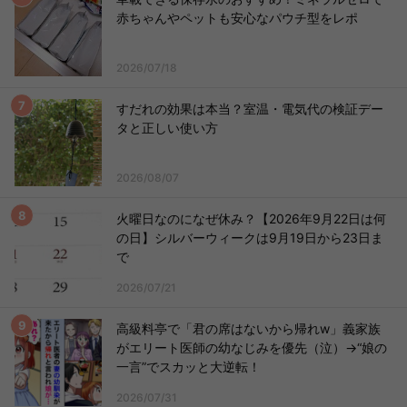
赤ちゃんやペットも安心なパウチ型をレポ
2026/07/18
すだれの効果は本当？室温・電気代の検証デー
タと正しい使い方
2026/08/07
火曜日なのになぜ休み？【2026年9月22日は何
の日】シルバーウィークは9月19日から23日ま
で
2026/07/21
高級料亭で「君の席はないから帰れw」義家族
がエリート医師の幼なじみを優先（泣）→“娘の
一言”でスカッと大逆転！
2026/07/31