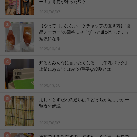
ー！」背筋が凍ったワケ
2026/08/07
【やってはいけない！ケチャップの置き方】"食
品メーカー"の回答に→「ずっと反対だった...」
勉強になる
2025/06/04
知るとみんなに言いたくなる！【牛乳パック】
上部にある"くぼみ”の重要な役割とは
2025/03/26
よしずとすだれの違いは？どっちが涼しいか一
覧表で解説
2026/08/07
車載できる保存水のおすすめ！ミネラルゼロで