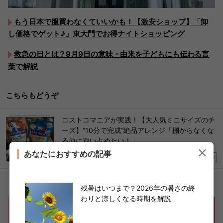
もう日本で服買わなくていいかも！【激安ショップ】「卸
し価格でゲット♪」東大門でお得ナイトショッピング
救急の日とは？9月9日の意味・由来を子どもにも伝わる言
葉で解説
こちらもどうぞ
コストコマニアが実践！【大人気ミニサイズのチ
ーズ】“10分で完成”絶品アレンジ「棚からなくな
る前に買い占めたい！」
あなたにおすすめの記事
2026/05/19
PR
残暑はいつまで？2026年の暑さの終
わりと涼しくなる時期を解説