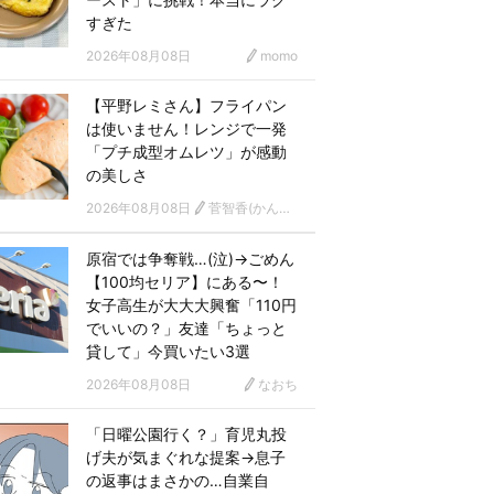
すぎた
2026年08月08日
momo
【平野レミさん】フライパン
は使いません！レンジで一発
「プチ成型オムレツ」が感動
の美しさ
2026年08月08日
菅智香(かんともか)
原宿では争奪戦…(泣)→ごめん
【100均セリア】にある〜！
女子高生が大大大興奮「110円
でいいの？」友達「ちょっと
貸して」今買いたい3選
2026年08月08日
なおち
「日曜公園行く？」育児丸投
げ夫が気まぐれな提案→息子
の返事はまさかの…自業自