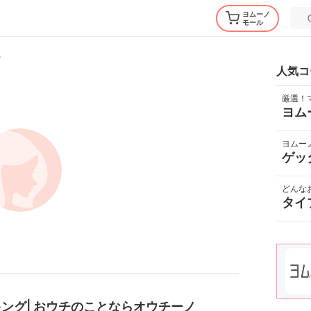
ヨムーノ
モール
子
人気コ
厳選！
ヨム
ヨムー
ゲッ
どんな
タイ
ング| おウチのことならオウチーノ