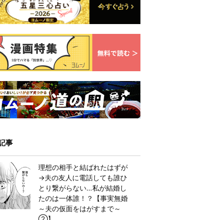
記事
理想の相手と結ばれたはずが
→夫の友人に電話しても誰ひ
とり繋がらない…私が結婚し
たのは一体誰！？【事実無婚
～夫の仮面をはがすまで～
②】