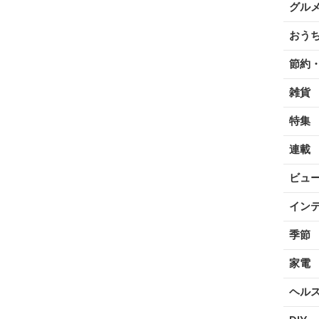
グル
おう
節約
雑貨
特集
連載
ビュ
イン
季節
家電
ヘル