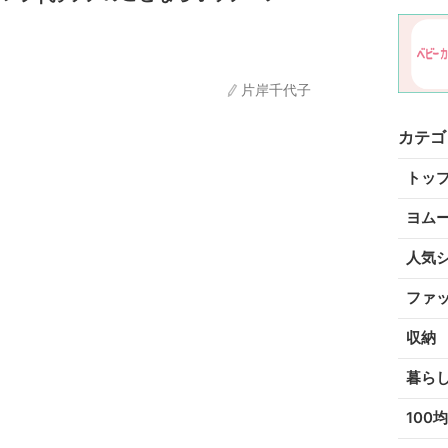
片岸千代子
カテゴ
トッ
ヨム
人気
ファ
収納
暮ら
100均