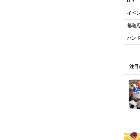
DIY
イベ
都道
ハン
注目