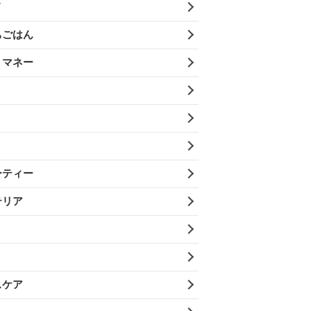
メ
ちごはん
・マネー
ーティー
テリア
スケア