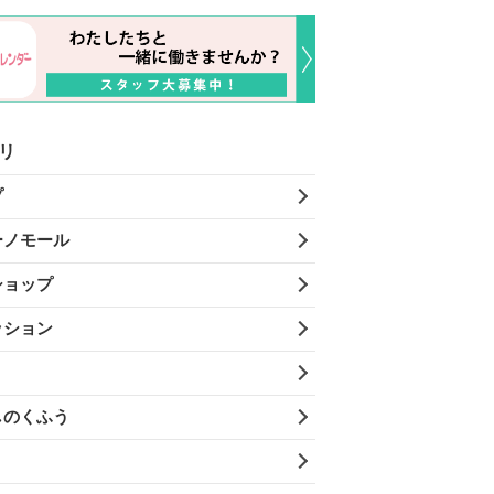
リ
プ
ーノモール
ショップ
ッション
しのくふう