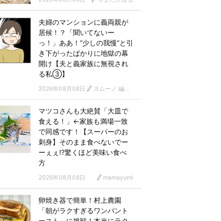
夫婦のマンションに義両親が
居候！？「聞いてないー
っ！」ああ！“少しの我慢”と引
き下がったばかりに地獄の幕
開け【夫と義家族に無視され
る私③】
2026年08月08日
ヨムーノ 編集部 漫画チーム
マツコさんも大絶賛「大皿で
食える！」←家族も満場一致
で同感です！【スーパーのお
刺身】そのまま食べないでー
ーぇぇ!?驚くほど美味い食べ
方
2026年08月08日
mamayumi
卵焼き器で簡単！村上農園
「朝がラクすぎるワンパント
ースト」に挑戦！本当にラク