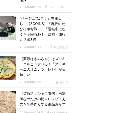
2026年08月08日
ヨムーノ 編集部 漫画チーム
"ベージュ"は早くも在庫な
し！【3COINS】「再販のた
びに争奪戦！」「運転中にな
くちゃ困るわ！」帰省・旅行
に活躍3選
2026年08月08日
海老原葉月
【栗原はるみさん】はズッキ
ーニをこう食べる！「ズッキ
ーニのオムレツ」レシピが美
味しい
2026年08月08日
ayana
【笠原将弘シェフ直伝】自家
製なめたけの簡単レシピ！え
のきで手作りする絶品おかず
2026年08月08日
やまだかほる