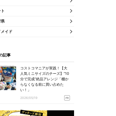
ント
府県
ドメイド
の記事
コストコマニアが実践！【大
人気ミニサイズのチーズ】“10
分で完成”絶品アレンジ「棚か
らなくなる前に買い占めた
い！」
2026/05/19
PR