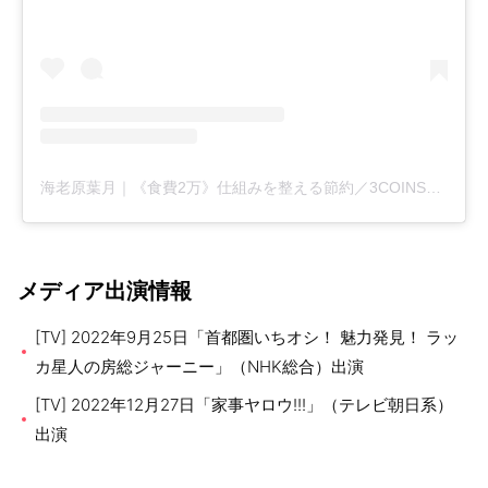
海老原葉月｜《食費2万》仕組みを整える節約／3COINS・カインズマニア(@hazuki39home)がシェアした投稿
メディア出演情報
[TV] 2022年9月25日「首都圏いちオシ！ 魅力発見！ ラッ
カ星人の房総ジャーニー」（NHK総合）出演
[TV] 2022年12月27日「家事ヤロウ!!!」（テレビ朝日系）
出演