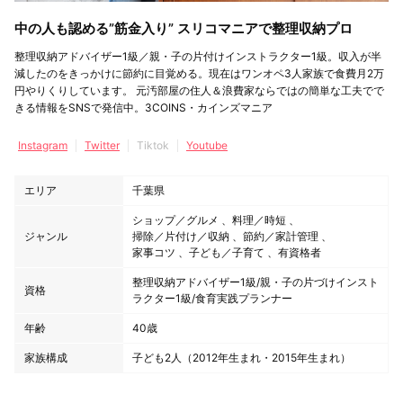
中の人も認める”筋金入り” スリコマニアで整理収納プロ
整理収納アドバイザー1級／親・子の片付けインストラクター1級。収入が半
減したのをきっかけに節約に目覚める。現在はワンオペ3人家族で食費月2万
円やりくりしています。 元汚部屋の住人＆浪費家ならではの簡単な工夫でで
きる情報をSNSで発信中。3COINS・カインズマニア
Instagram
Twitter
Tiktok
Youtube
エリア
千葉県
ショップ／グルメ
料理／時短
ジャンル
掃除／片付け／収納
節約／家計管理
家事コツ
子ども／子育て
有資格者
整理収納アドバイザー1級/親・子の片づけインスト
資格
ラクター1級/食育実践プランナー
年齢
40歳
家族構成
子ども2人（2012年生まれ・2015年生まれ）