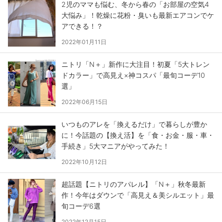
2児のママも悩む、冬から春の「お部屋の空気4
大悩み」！乾燥に花粉・臭いも最新エアコンでケ
アできる！？
2022年01月11日
ニトリ「N＋」新作に大注目！初夏「5大トレン
ドカラー」で高見え×神コスパ「最旬コーデ10
選」
2022年06月15日
いつものアレを「換えるだけ」で暮らしが豊か
に！今話題の【換え活】を「食・お金・服・車・
手続き」5大マニアがやってみた！
2022年10月12日
超話題【ニトリのアパレル】「N＋」秋冬最新
作！今年はダウンで「高見え＆美シルエット」最
旬コーデ6選
2022年12月15日