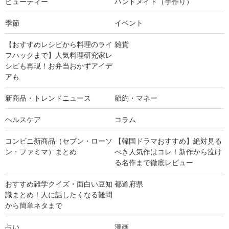
ビューティー
ハンドメイド（手作り）
季節
イベント
【おすすめレシピから料理のライ
雑貨
フハックまで】人気料理研究家レ
シピも再現！お弁当おかずアイデ
アも
新商品・トレンドニュース
節約・マネー
ヘルスケア
コラム
コンビニ新商品（セブン・ローソ
【韓国ドラマおすすめ】絶対見る
ン・ファミマ）まとめ
べき人気作はコレ！新作から泣け
る名作まで徹底レビュー
おすすめ雑学クイズ・面白い豆知
都道府県
識まとめ！人に話したくなる難問
から簡単ネタまで
占い
漫画