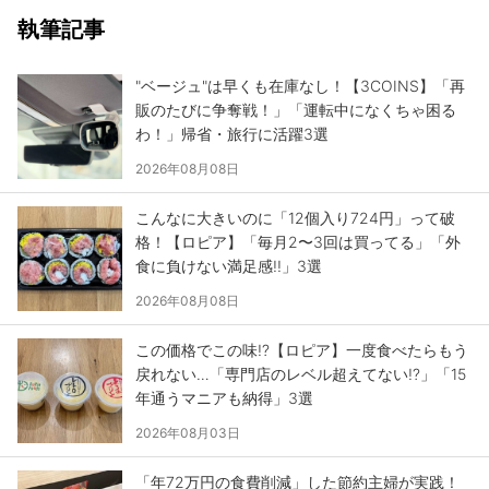
執筆記事
"ベージュ"は早くも在庫なし！【3COINS】「再
販のたびに争奪戦！」「運転中になくちゃ困る
わ！」帰省・旅行に活躍3選
2026年08月08日
こんなに大きいのに「12個入り724円」って破
格！【ロピア】「毎月2〜3回は買ってる」「外
食に負けない満足感!!」3選
2026年08月08日
この価格でこの味!?【ロピア】一度食べたらもう
戻れない…「専門店のレベル超えてない!?」「15
年通うマニアも納得」3選
2026年08月03日
「年72万円の食費削減」した節約主婦が実践！