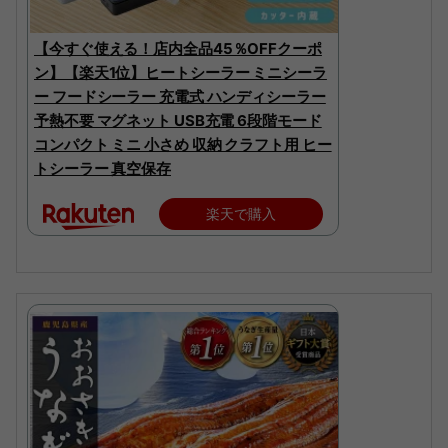
【今すぐ使える！店内全品45％OFFクーポ
ン】【楽天1位】ヒートシーラー ミニシーラ
ー フードシーラー 充電式 ハンディシーラー
予熱不要 マグネット USB充電 6段階モード
コンパクト ミニ 小さめ 収納 クラフト用 ヒー
トシーラー 真空保存
楽天で購入