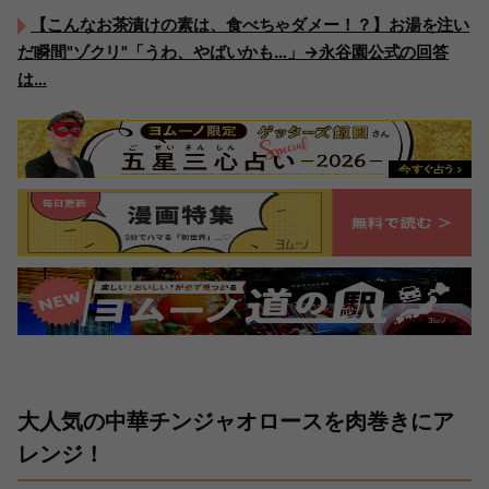
【こんなお茶漬けの素は、食べちゃダメー！？】お湯を注い
だ瞬間"ゾクリ"「うわ、やばいかも…」→永谷園公式の回答
は…
大人気の中華チンジャオロースを肉巻きにア
レンジ！