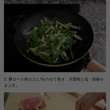
2. 豚ロース肉の上に1をのせて巻き、片栗粉と塩・胡椒を
まぶす。