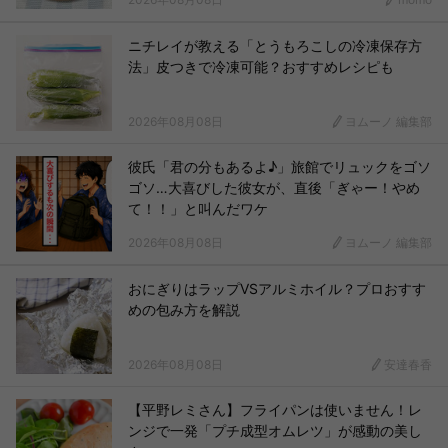
ニチレイが教える「とうもろこしの冷凍保存方
法」皮つきで冷凍可能？おすすめレシピも
2026年08月08日
ヨムーノ 編集部
彼氏「君の分もあるよ♪」旅館でリュックをゴソ
ゴソ…大喜びした彼女が、直後「ぎゃー！やめ
て！！」と叫んだワケ
2026年08月08日
ヨムーノ 編集部
おにぎりはラップVSアルミホイル？プロおすす
めの包み方を解説
2026年08月08日
安達春香
【平野レミさん】フライパンは使いません！レ
ンジで一発「プチ成型オムレツ」が感動の美し