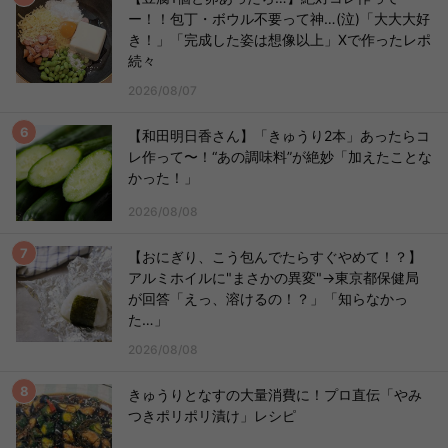
ー！！包丁・ボウル不要って神…(泣)「大大大好
き！」「完成した姿は想像以上」Xで作ったレポ
続々
2026/08/07
【和田明日香さん】「きゅうり2本」あったらコ
レ作って〜！“あの調味料”が絶妙「加えたことな
かった！」
2026/08/08
【おにぎり、こう包んでたらすぐやめて！？】
アルミホイルに"まさかの異変"→東京都保健局
が回答「えっ、溶けるの！？」「知らなかっ
た…」
2026/08/08
きゅうりとなすの大量消費に！プロ直伝「やみ
つきポリポリ漬け」レシピ