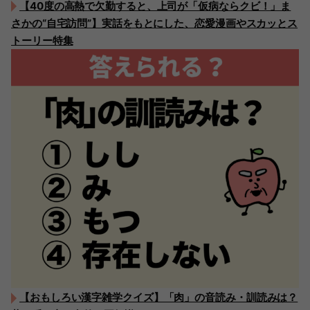
【40度の高熱で欠勤すると、上司が「仮病ならクビ！」ま
さかの“自宅訪問”】実話をもとにした、恋愛漫画やスカッとス
トーリー特集
【おもしろい漢字雑学クイズ】「肉」の音読み・訓読みは？