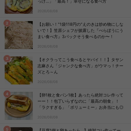
っけ…」「最高！」幸せになる食べ方
2026/08/08
【お願い！"1袋118円の"えのきは炒め物にしな
いで！】笠原シェフが披露した『べらぼうにう
まい食べ方』3パックそう食べるのか〜！
2026/08/08
【オクラってこう食べるとヤバイ！！】タサン
志麻さん「ジャンクな食べ方」がウマっ！チー
ズとろ～ん
2026/08/08
【卵1枚と食パン1枚】あったら絶対コレ作って
ーー！！包丁いらずなのに「最高の朝食」！
「ラクすぎる」「ボリューミー」お弁当にも◎
2026/08/08
【豆腐1個と卵あったら…】絶対コレ作ってー