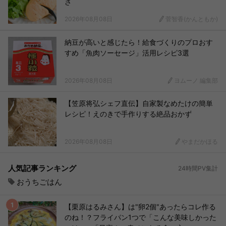
さ
2026年08月08日
菅智香(かんともか)
納豆が高いと感じたら！給食づくりのプロおす
すめ「魚肉ソーセージ」活用レシピ3選
2026年08月08日
ヨムーノ 編集部
【笠原将弘シェフ直伝】自家製なめたけの簡単
レシピ！えのきで手作りする絶品おかず
2026年08月08日
やまだかほる
人気記事ランキング
24時間PV集計
おうちごはん
【栗原はるみさん】は"卵2個"あったらコレ作る
のね！？フライパン1つで「こんな美味しかった