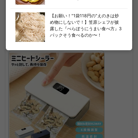
00円 ご当地 焼き鳥 やきとり ポイント利用
爆買 ポイント消化 くすばぁのおすすめ
【お願い！"1袋118円の"えのきは炒
め物にしないで！】笠原シェフが披
楽天で購入
露した『べらぼうにうまい食べ方』3
パックそう食べるのか〜！