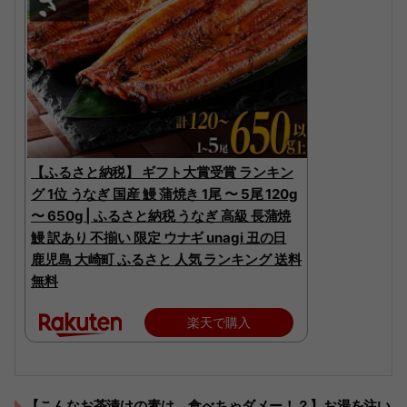
【ふるさと納税】 ギフト大賞受賞 ランキン
グ 1位 うなぎ 国産 鰻 蒲焼き 1尾 〜 5尾 120g
〜 650g | ふるさと納税 うなぎ 高級 長蒲焼
鰻 訳あり 不揃い 限定 ウナギ unagi 丑の日
鹿児島 大崎町 ふるさと 人気 ランキング 送料
無料
楽天で購入
【こんなお茶漬けの素は、食べちゃダメー！？】お湯を注い