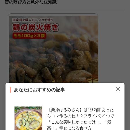
昔の呼び方と意外な豆知識
あなたにおすすめの記事
【栗原はるみさん】は"卵2個"あった
＼27日1:59までポイント20倍／ 【特価】宮
らコレ作るのね！？フライパン1つで
崎名物 鶏の炭火焼き 100gX3袋 国産100％
「こんな美味しかったっけ…」「最
職人が手焼き とりの炭火焼 食品 おつまみ 10
高！」幸せになる食べ方