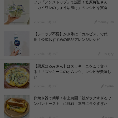
フジ『ノンストップ』で話題！笠原将弘さん
「カイワレのしょうゆ漬け」のレシピを実食
2026年08月09日
mamayumi
【シロップ不要】かき氷は「カルピス」で代
用！公式おすすめの絶品アレンジレシピ
2026年08月08日
三木ちな
【栗原はるみさん】はズッキーニをこう食べ
る！「ズッキーニのオムレツ」レシピが美味し
い
2026年08月08日
ayana
卵焼き器で簡単！村上農園「朝がラクすぎるワ
ンパントースト」に挑戦！本当にラクすぎた
2026年08月08日
momo