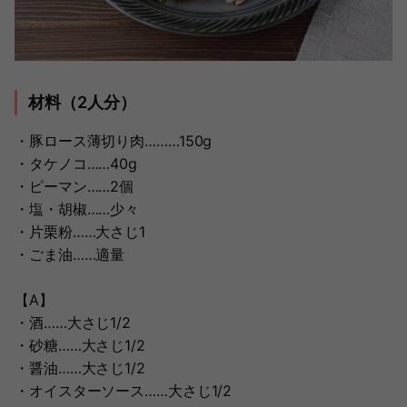
材料（2人分）
・豚ロース薄切り肉………150g
・タケノコ……40g
・ピーマン……2個
・塩・胡椒……少々
・片栗粉……大さじ1
・ごま油……適量
【A】
・酒……大さじ1/2
・砂糖……大さじ1/2
・醤油……大さじ1/2
・オイスターソース……大さじ1/2