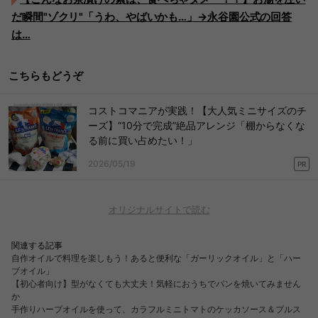
だ瞬間"ゾクリ"「うわ、やばいかも…」→永谷園公式の回答
は…
こちらもどうぞ
コストコマニアが実践！【大人気ミニサイズのチ
ーズ】“10分で完成”絶品アレンジ「棚からなくな
る前に買い占めたい！」
2026/05/19
PR
オリジナルサイトで読む
関連する記事
自作オイルで料理を楽しもう！あると便利な「ガーリックオイル」と「ハー
ブオイル」
【初心者向け】型がなくても大丈夫！気軽におうちでパンを焼いてみません
か
手作りハーブオイルを使って、カラフルミニトマトのケッカソース＆ブルス