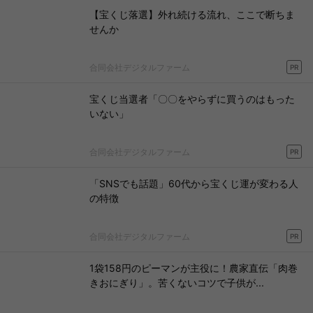
【宝くじ落選】外れ続ける流れ、ここで断ちま
せんか
合同会社デジタルファーム
PR
宝くじ当選者「〇〇をやらずに買うのはもった
いない」
合同会社デジタルファーム
PR
「SNSでも話題」60代から宝くじ運が変わる人
の特徴
合同会社デジタルファーム
PR
1袋158円のピーマンが主役に！農家直伝「肉巻
きおにぎり」。苦くないコツで子供が...