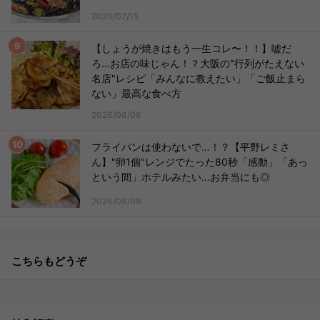
2026/07/15
【しょうが焼きはもう一生コレ〜！！】嘘だ
ろ…お店の味じゃん！？大阪の"行列がたえない
名店"レシピ「みんなに教えたい」「ご飯止まら
ない」最高な食べ方
2026/08/06
フライパンは使わないで…！？【平野レミさ
ん】"卵1個"レンジでたった80秒「感動」「あっ
という間」ホテルみたい…お弁当にも◎
2026/08/08
こちらもどうぞ