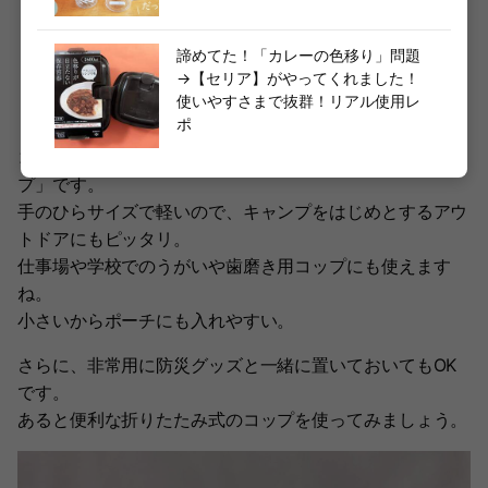
・価格：110円(税込)
諦めてた！「カレーの色移り」問題
・容量:約80ml
→【セリア】がやってくれました！
・サイズ：約幅6.7cm×高さ2cm×奥行7cm
使いやすさまで抜群！リアル使用レ
・耐熱/耐冷温度：本体-20度〜140度
ポ
コンパクトで持ち運びに便利な「たためるシリコーンコッ
プ」です。
手のひらサイズで軽いので、キャンプをはじめとするアウ
トドアにもピッタリ。
仕事場や学校でのうがいや歯磨き用コップにも使えます
ね。
小さいからポーチにも入れやすい。
さらに、非常用に防災グッズと一緒に置いておいてもOK
です。
あると便利な折りたたみ式のコップを使ってみましょう。