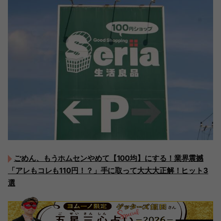
ごめん、もうホムセンやめて【100均】にする！業界震撼
「アレもコレも110円！？」手に取って大大大正解！ヒット3
選