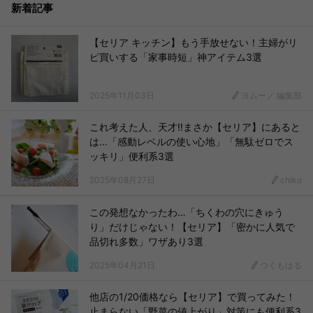
新着記事
【セリア キッチン】もう手放せない！主婦がリ
ピ買いする「家事時短」神アイテム3選
2025年11月03日
ヨムーノ 編集部
これ考えた人、天才!!まさか【セリア】にあると
は…「感動レベルの使い心地」「無駄ゼロでス
ッキリ」便利系3選
2025年08月27日
chiko
この発想なかったわ…「ちくわの穴にきゅう
り」だけじゃない！【セリア】「密かに人気で
品切れ多数」ワザあり3選
2025年04月21日
つくもはる
他店の1/20価格なら【セリア】で買ってみた！
止まらない「野菜の値上がり」対策にも便利系3