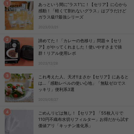
あっという間に”ラス1”に！【セリア】に心から
感動！「軽くて割れないグラス」はプラだけど
ガラス級!?最強シリーズ
2023/03/21
諦めてた！「カレーの色移り」問題→【セリ
ア】がやってくれました！使いやすさまで抜
群！リアル使用レポ
2023/12/28
これ考えた人、天才!!まさか【セリア】にあると
は…「感動レベルの使い心地」「無駄ゼロでス
ッキリ」便利系3選
2025/08/27
ごめんリピは無し！【セリア】「55枚入りで
110円不織布水切りフィルター」お得だから試す
価値アリ「キッチン進化系」