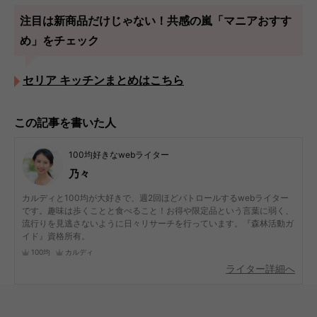
注目は新商品だけじゃない！共感の嵐「マニアおすす
め」をチェック
セリア キッチンまとめはこちら
この記事を書いた人
100均好きなwebライター
乃々
カルディと100均が大好きで、週2回ほどパトロールするwebライター
です。趣味は歩くことと食べること！お得や限定品という言葉に弱く、
流行りを見逃さないように日々リサーチを行っています。『森林活動ガ
イド』資格所有。
100均
カルディ
ライター詳細へ