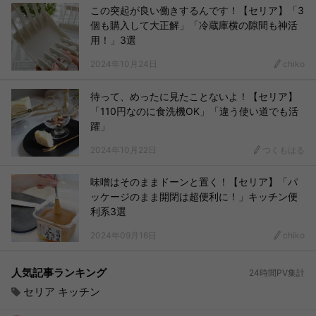
この突起が良い働きするんです！【セリア】「3
個も購入して大正解」「冷蔵庫横の隙間も神活
用！」3選
2024年10月24日
chiko
待って、めったに見たことないよ！【セリア】
「110円なのに食洗機OK」「違う使い道でも活
躍」
2024年10月22日
つくもはる
味噌はそのままドーンと置く！【セリア】「パ
ッケージのまま開閉は超便利に！」キッチン便
利系3選
2024年09月16日
chiko
人気記事ランキング
24時間PV集計
セリア キッチン