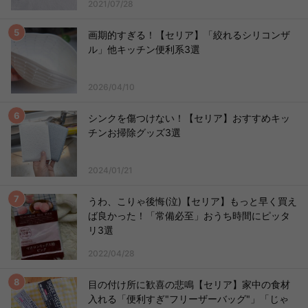
2021/07/28
画期的すぎる！【セリア】「絞れるシリコンザ
ル」他キッチン便利系3選
2026/04/10
シンクを傷つけない！【セリア】おすすめキッ
チンお掃除グッズ3選
2024/01/21
うわ、こりゃ後悔(泣)【セリア】もっと早く買え
ば良かった！「常備必至」おうち時間にピッタ
リ3選
2022/04/28
目の付け所に歓喜の悲鳴【セリア】家中の食材
入れる「便利すぎ"フリーザーバッグ"」「じゃ