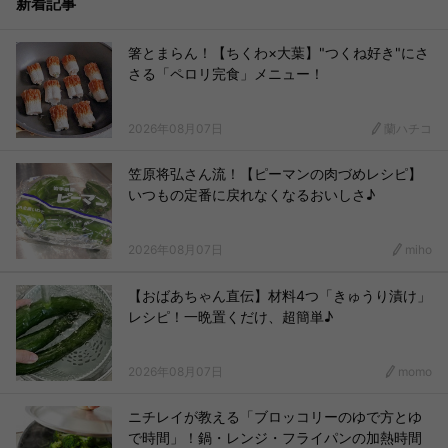
新着記事
箸とまらん！【ちくわ×大葉】"つくね好き"にさ
さる「ペロリ完食」メニュー！
2026年08月07日
蘭ハチコ
笠原将弘さん流！【ピーマンの肉づめレシピ】
いつもの定番に戻れなくなるおいしさ♪
2026年08月07日
miho
【おばあちゃん直伝】材料4つ「きゅうり漬け」
レシピ！一晩置くだけ、超簡単♪
2026年08月07日
momo
ニチレイが教える「ブロッコリーのゆで方とゆ
で時間」！鍋・レンジ・フライパンの加熱時間