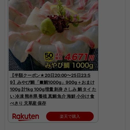
【半額クーポン★20日20:00〜25日23:5
9】みやび鯛 「■鯛1000g」900g＋おまけ
100g 計1kg 100g増量 刺身 さしみ 鯛 タイ た
い 冷凍 熊本県 養殖 真鯛 魚介 海鮮 小分け 食
べきり 天草産 保存
楽天で購入