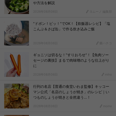
や方法を解説
2026年08月06日
ヨムーノ 編集部
"ドボン！ピッ！"でOK！【炊飯器レシピ】「塩
こんぶ＆さば缶」で作る炊き込みご飯
2026年08月06日
蘭ハチコ
ギョニソは切るな！"すりおろせ"！【魚肉ソー
セージの裏技】まるで肉味噌のような仕上がり
に
2026年08月06日
miho
行列の名店【普通の食堂いわま監修】キッコー
マン公式「名店のしょうが焼き」のレシピ｜い
つものしょうが焼きと全然違う…！
2026年08月06日
momo