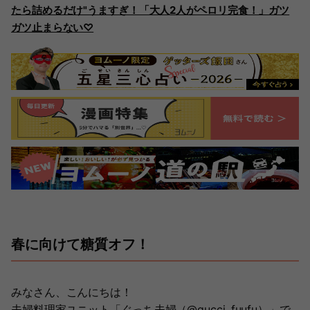
たら詰めるだけ"うますぎ！「大人2人がペロリ完食！」ガツ
ガツ止まらない♡
春に向けて糖質オフ！
みなさん、こんにちは！
夫婦料理家ユニット「ぐっち夫婦（@gucci_fuufu）」で