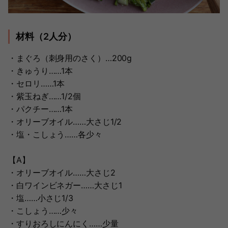
材料（2人分）
・まぐろ（刺身用のさく）…200g
・きゅうり……1本
・セロリ……1本
・紫玉ねぎ……1/2個
・パクチー……1本
・オリーブオイル……大さじ1/2
・塩・こしょう……各少々
【A】
・オリーブオイル……大さじ2
・白ワインビネガー……大さじ1
・塩……小さじ1/3
・こしょう……少々
・すりおろしにんにく……少量