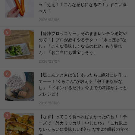
→「えぇ！？こんな感じになるの！」すごい食
べ方！
2026/08/06
【冷凍ブロッコリー、そのままレンチン絶対や
めて！】プロが必ずやるテク→「"水っぽさ"な
し」「こんな美味しくなるのね!?」もう戻れ
ん！「お弁当にも重宝しそう」
2026/08/04
【塩こんぶとさば缶】あったら…絶対コレ作っ
てーー！"くらこん"が教える「包丁まな板な
し」「ドボンするだけ」今までの常識がぶっと
ぶレシピ！
2026/08/06
【なす】ってこう食べればよかったのね！！チ
ーズで「外カリッカリ！中じゅわ」「これ以上
ないくらいに美味しい(泣)」なす2本瞬殺の食べ