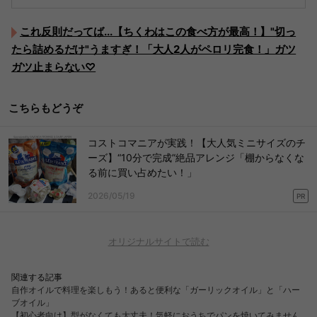
これ反則だってば...【ちくわはこの食べ方が最高！】"切っ
たら詰めるだけ"うますぎ！「大人2人がペロリ完食！」ガツ
ガツ止まらない♡
こちらもどうぞ
コストコマニアが実践！【大人気ミニサイズのチ
ーズ】“10分で完成”絶品アレンジ「棚からなくな
る前に買い占めたい！」
2026/05/19
PR
オリジナルサイトで読む
関連する記事
自作オイルで料理を楽しもう！あると便利な「ガーリックオイル」と「ハー
ブオイル」
【初心者向け】型がなくても大丈夫！気軽におうちでパンを焼いてみません