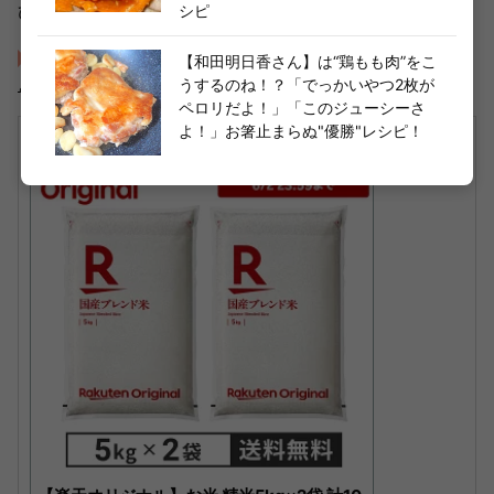
ひ試してみてくださいね。
シピ
Instagram（＠gucci_fuufu）｜ぐっち夫婦の今日なにたべ
【和田明日香さん】は“鶏もも肉”をこ
よう？
うするのね！？「でっかいやつ2枚が
ペロリだよ！」「このジューシーさ
よ！」お箸止まらぬ"優勝"レシピ！