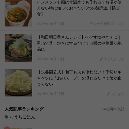
インスタント麺は常温水でも作れる？お湯が使
えない時に知っておきたい3つの注意点【防災
食】
2026年08月06日
脱サラ料理家ふらお
【和田明日香さんレシピ】へべす塩やきそば｜
重ねて蒸し焼きにするだけ！市販の中華麺が絶
品に
2026年08月06日
やまだかほる
【永谷園公式】包丁も火も使わない！千切りキ
ャベツに「あのスープ」を混ぜるだけで箸が止
まらない！
2026年08月05日
あらきた
人気記事ランキング
24時間PV集計
おうちごはん