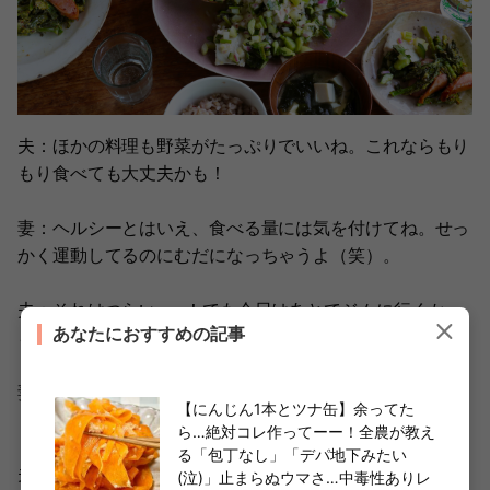
夫：ほかの料理も野菜がたっぷりでいいね。これならもり
もり食べても大丈夫かも！
妻：ヘルシーとはいえ、食べる量には気を付けてね。せっ
かく運動してるのにむだになっちゃうよ（笑）。
夫：それはつらい……！でも今日はあとでジムに行くか
あなたにおすすめの記事
ら、もう少し食べよう（笑）。
妻：結局……（笑）。
【にんじん1本とツナ缶】余ってた
ら…絶対コレ作ってーー！全農が教え
る「包丁なし」「デパ地下みたい
夫&妻：食べごたえたっぷりのヘルシーマリネサラダ、ぜ
(泣)」止まらぬウマさ…中毒性ありレ