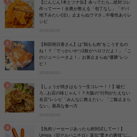
【にんじん1本とツナ缶】余ってたら…絶対コレ
作ってーー！全農が教える「包丁なし」「デパ
地下みたい(泣)」止まらぬウマさ…中毒性ありレ
シピ
2026/08/05
【和田明日香さん】は“鶏もも肉”をこうするの
ね！？「でっかいやつ2枚がペロリだよ！」「こ
のジューシーさよ！」お箸止まらぬ"優勝"レシ
ピ！
2026/08/05
【しょうが焼きはもう一生コレ〜！！】嘘だ
ろ…お店の味じゃん！？大阪の"行列がたえない
名店"レシピ「みんなに教えたい」「ご飯止まら
ない」最高な食べ方
2026/08/06
【魚肉ソーセージあったら絶対試してー！】
Umios（旧マルハニチロ）直伝"驚きの裏技"に…