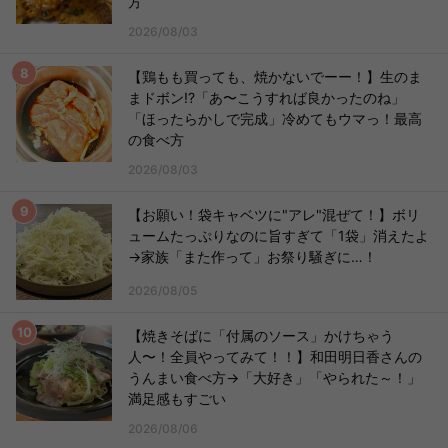
方
2026/08/03
【鶏もも買っても、焼かないでーー！】生のま
まドボン!?「あ〜こうすれば良かったのね」
「ほったらかしで完成」冷めてもウマっ！最高
の食べ方
2026/08/03
【お願い！袋キャベツに"アレ"混ぜて！】ボリ
ュームたっぷりなのに旨すぎて「1袋」消えたよ
→家族「また作って」お祭り騒ぎに…！
2026/08/05
【焼きそばに「付属のソース」かけちゃう
人〜！全員やってみて！！】和田明日香さんの
うんまい食べ方→「大好き」「やられた～！」
満足感もすごい
2026/08/06