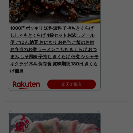
1000円ポッキリ 送料無料 子持ちきくらげ
ししゃもきくらげ 4袋セットお試し メール
便 ごはん 納豆 おにぎり お弁当 ご飯のお供
お弁当のお供 ラーメンこもち きくらげ おつ
まみ しそ風味 子持ち きくらげ 佃煮 シシャモ
キクラゲ 木耳 保存食 賞味期限 180日 きくら
げ佃煮
楽天で購入