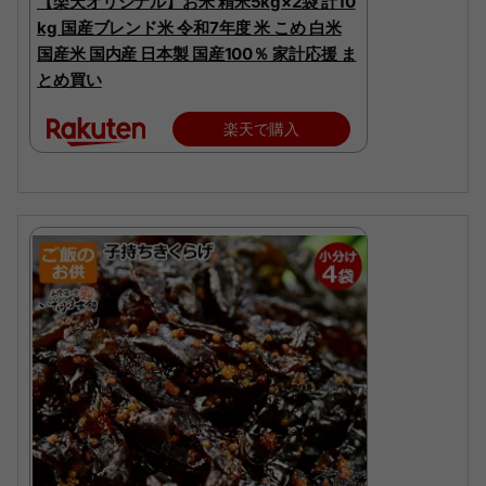
【楽天オリジナル】お米 精米5kg×2袋 計10
kg 国産ブレンド米 令和7年度 米 こめ 白米
国産米 国内産 日本製 国産100％ 家計応援 ま
とめ買い
楽天で購入