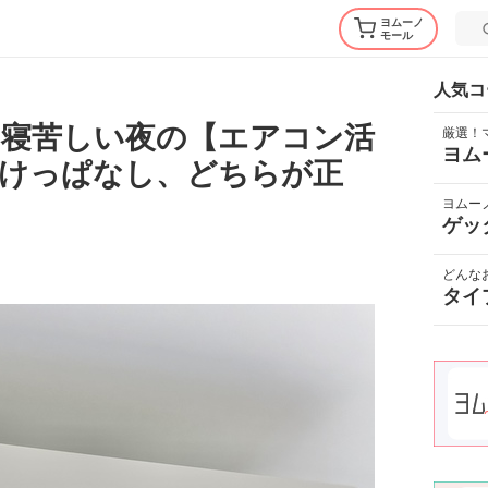
ヨムーノ
モール
人気コ
！寝苦しい夜の【エアコン活
厳選！
ヨム
つけっぱなし、どちらが正
ヨムー
ゲッ
どんな
タイ