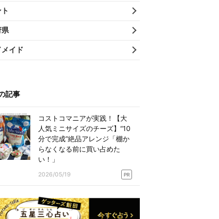
ント
府県
ドメイド
の記事
コストコマニアが実践！【大
人気ミニサイズのチーズ】“10
分で完成”絶品アレンジ「棚か
らなくなる前に買い占めた
い！」
2026/05/19
PR