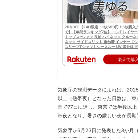
70%OFF【24H限定：1枚590円！3枚購
で】【年間ランキング7位】 ロンT レイヤー
トップス tシャツ 長袖 ハイネック クルーネ
ネック サイドスリット 重ね着 インナー【
スリーブTシャツ】シースルー UV 紫外線 
楽天で購
気象庁の観測データによれば、202
以上（熱帯夜）となった日数は、東京
岡で77日に達し、東京では半数以
帯夜となり、暑さの厳しい夜が長期
気象庁が6月23日に発表した3か月