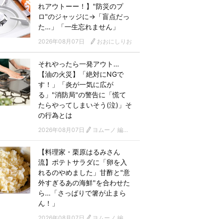
れアウトーー！】"防災のプ
ロ"のジャッジに→「盲点だっ
た…」「一生忘れません」
2026年08月07日
おおにしりお
それやったら一発アウト…
【油の火災】「絶対にNGで
す！」「炎が一気に広が
る」"消防局"の警告に「慌て
たらやってしまいそう(泣)」そ
の行為とは
2026年08月07日
ヨムーノ 編集部
【料理家・栗原はるみさん
流】ポテトサラダに「卵を入
れるのやめました」甘酢と"意
外すぎるあの海鮮"を合わせた
ら…「さっぱりで箸が止まら
ん！」
2026年08月07日
ヨムーノ 編集部