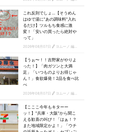
これ反則でしょ…【そうめん
はゆで湯に"あの調味料"入れ
るだけ】ツルもち食感に激
変！「安いの買ったら絶対や
って」
2026年08月07日
ヨムーノ 編集部
【うぉ〜！！吉野家がやりよ
った！】「肉ガツンと大満
足」「いつものよりお得じゃ
ん！」食欲爆発！2品を食べ比
べ
2026年08月07日
ヨムーノ 編集部
【こここ今年もキターー
ッ！】"兵庫・大阪"から聞こ
える歓喜の叫び！「はぁ！？
また地域限定かよ！」「ウチ
の近所あったぞ！」セブンご