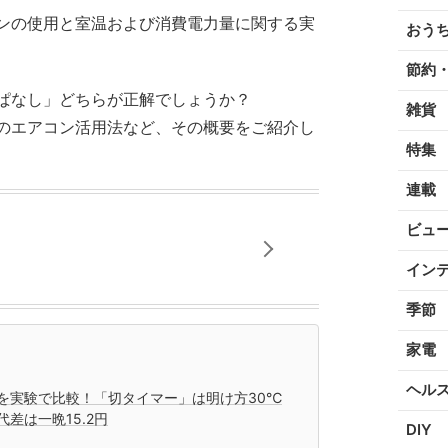
ンの使用と室温および消費電力量に関する実
おう
節約
ぱなし」どちらが正解でしょうか？
雑貨
のエアコン活用法など、その概要をご紹介し
特集
連載
ビュ
イン
季節
家電
ヘル
を実験で比較！「切タイマー」は明け方30℃
差は一晩15.2円
DIY