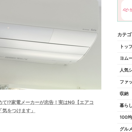
カテゴ
トッ
ヨム
人気
ファ
収納
て!?家電メーカーが忠告！実はNG【エアコ
暮ら
「気をつけます」
100均
グル