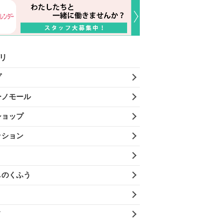
リ
プ
ーノモール
ショップ
ッション
しのくふう
メ