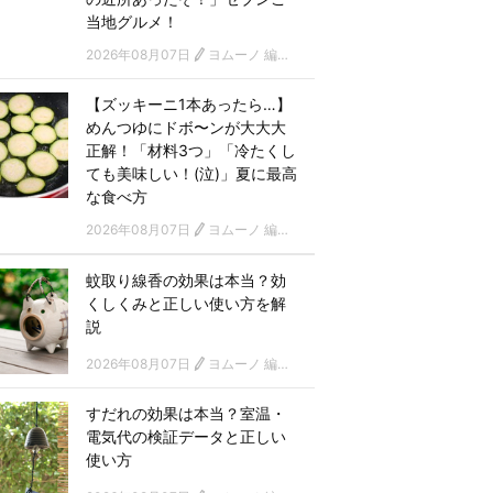
当地グルメ！
2026年08月07日
ヨムーノ 編集部
【ズッキーニ1本あったら…】
めんつゆにドボ〜ンが大大大
正解！「材料3つ」「冷たくし
ても美味しい！(泣)」夏に最高
な食べ方
2026年08月07日
ヨムーノ 編集部
蚊取り線香の効果は本当？効
くしくみと正しい使い方を解
説
2026年08月07日
ヨムーノ 編集部
すだれの効果は本当？室温・
電気代の検証データと正しい
使い方