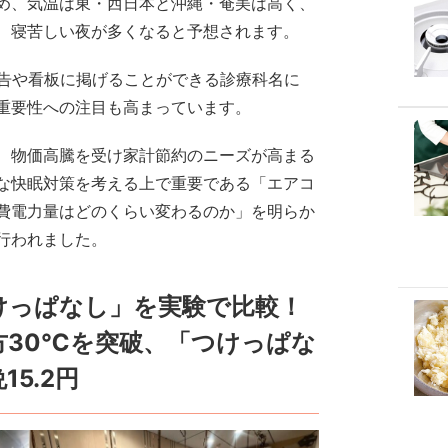
め、気温は東・西日本と沖縄・奄美は高く、
、寝苦しい夜が多くなると予想されます。
広告や看板に掲げることができる診療科名に
重要性への注目も高まっています。
、物価高騰を受け家計節約のニーズが高まる
な快眠対策を考える上で重要である「エアコ
費電力量はどのくらい変わるのか」を明らか
行われました。
けっぱなし」を実験で比較！
方30℃を突破、「つけっぱな
5.2円