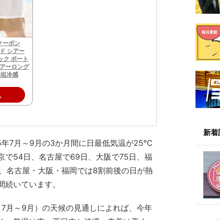
入クーポン
ド シアー
ック ボート
シアーロング
元祖冷感
入
新着
5年7月～9月の3か月間に日最低気温が25℃
で54日、名古屋で69日、大阪で75日、福
上、名古屋・大阪・福岡では8割前後の日が熱
間続いています。
（7月～9月）の天候の見通しによれば、今年