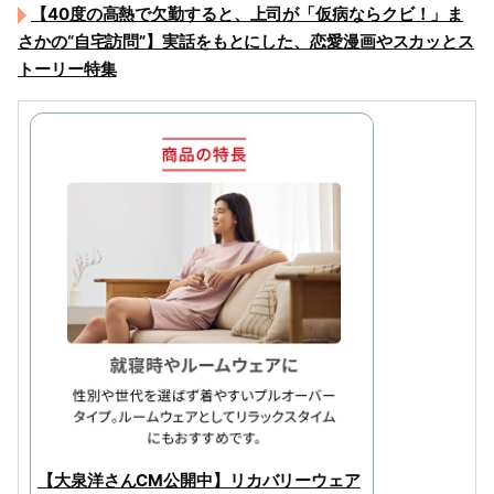
【40度の高熱で欠勤すると、上司が「仮病ならクビ！」ま
さかの“自宅訪問”】実話をもとにした、恋愛漫画やスカッとス
トーリー特集
【大泉洋さんCM公開中】リカバリーウェア