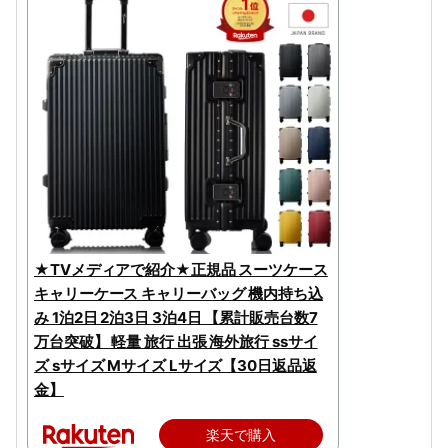
★TVメディアで紹介★正規品 スーツケース
キャリーケース キャリーバッグ 機内持ち込
み 1泊2日 2泊3日 3泊4日 【累計販売台数7
万台突破】 軽量 旅行 出張 海外旅行 ssサイ
ズ sサイズ Mサイズ Lサイズ【30日返品返
金】
楽天で購入