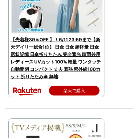
【先着様39％OFF 】！6/11 23:59まで【楽
天デイリー総合1位】 日傘 日傘 超軽量 日傘
形状記憶 日傘折りたたみ 完全遮光 晴雨兼用
レディース UVカット100% 軽量 ワンタッチ
自動開閉 コンパクト 丈夫 遮熱 紫外線100カ
ット 折りたたみ傘 無地
楽天で購入