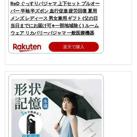
ReD ぐっすりパジャマ 上下セット プルオー
バー 半袖 半ズボン 血行促進 疲労回復 夏用
メンズ レディース 男女兼用 ギフト (父の日
当日までにお届け可※一部地域除く) ルーム
ウェア リカバリーパジャマ 一般医療機器
楽天で購入