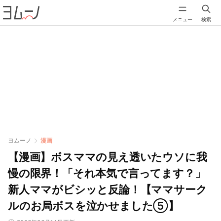
メニュー
検索
ヨムーノ
漫画
【漫画】ボスママの見え透いたウソに我
慢の限界！「それ本気で言ってます？」
新人ママがビシッと反論！【ママサーク
ルのお局ボスを泣かせました⑤】