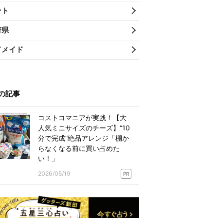
ント
府県
ドメイド
の記事
コストコマニアが実践！【大
人気ミニサイズのチーズ】“10
分で完成”絶品アレンジ「棚か
らなくなる前に買い占めた
い！」
2026/05/19
PR