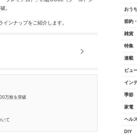
突破。
おう
節約
ラインナップをご紹介します。
雑貨
特集
連載
ビュ
イン
季節
700万枚を突破
家電
ヘル
について
DIY