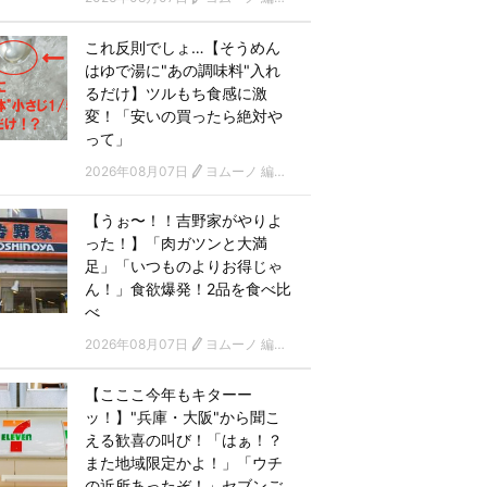
これ反則でしょ…【そうめん
はゆで湯に"あの調味料"入れ
るだけ】ツルもち食感に激
変！「安いの買ったら絶対や
って」
2026年08月07日
ヨムーノ 編集部
【うぉ〜！！吉野家がやりよ
った！】「肉ガツンと大満
足」「いつものよりお得じゃ
ん！」食欲爆発！2品を食べ比
べ
2026年08月07日
ヨムーノ 編集部
【こここ今年もキターー
ッ！】"兵庫・大阪"から聞こ
える歓喜の叫び！「はぁ！？
また地域限定かよ！」「ウチ
の近所あったぞ！」セブンご