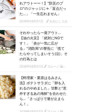
れアウトーー！】"防災のプ
ロ"のジャッジに→「盲点だっ
た…」「一生忘れません」
2026年08月07日
おおにしりお
それやったら一発アウト…
【油の火災】「絶対にNGで
す！」「炎が一気に広が
る」"消防局"の警告に「慌て
たらやってしまいそう(泣)」そ
の行為とは
2026年08月07日
ヨムーノ 編集部
【料理家・栗原はるみさん
流】ポテトサラダに「卵を入
れるのやめました」甘酢と"意
外すぎるあの海鮮"を合わせた
ら…「さっぱりで箸が止まら
ん！」
2026年08月07日
ヨムーノ 編集部