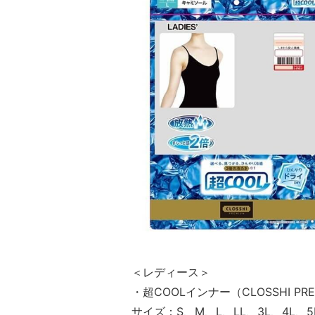
＜レディース＞
・超COOLインナー（CLOSSHI PR
サイズ：S、M、L、LL、3L、4L