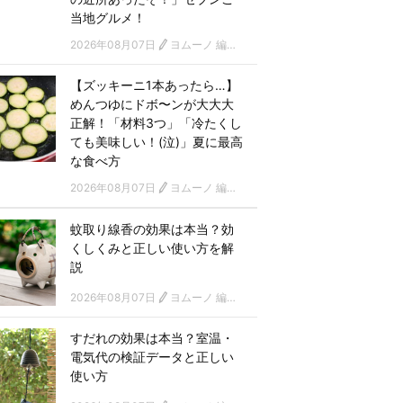
当地グルメ！
2026年08月07日
ヨムーノ 編集部
【ズッキーニ1本あったら…】
めんつゆにドボ〜ンが大大大
正解！「材料3つ」「冷たくし
ても美味しい！(泣)」夏に最高
な食べ方
2026年08月07日
ヨムーノ 編集部
蚊取り線香の効果は本当？効
くしくみと正しい使い方を解
説
2026年08月07日
ヨムーノ 編集部
すだれの効果は本当？室温・
電気代の検証データと正しい
使い方