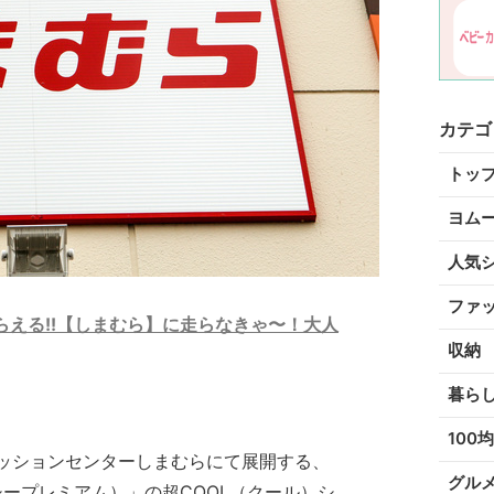
カテゴ
トッ
ヨム
人気
ファ
らえる!!【しまむら】に走らなきゃ〜！大人
収納
暮ら
100均
ッションセンターしまむらにて展開する、
グル
クロッシープレミアム）」の超COOL（クール）シ