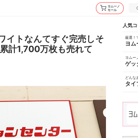
ヨムーノ
モール
ら
人気コ
ホワイトなんてすぐ完売しそ
厳選！
ヨム
計1,700万枚も売れて
ヨムー
ゲッ
どんな
タイ