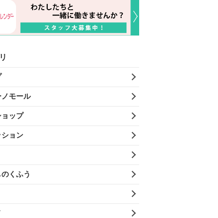
リ
プ
ーノモール
ショップ
ッション
しのくふう
メ