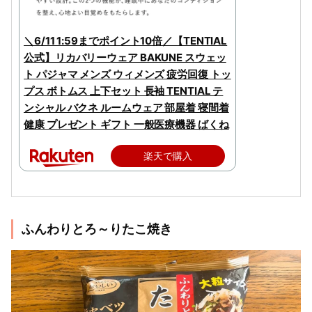
＼6/11 1:59までポイント10倍／【TENTIAL
公式】リカバリーウェア BAKUNE スウェッ
ト パジャマ メンズ ウィメンズ 疲労回復 トッ
プス ボトムス 上下セット 長袖 TENTIAL テ
ンシャル バクネ ルームウェア 部屋着 寝間着
健康 プレゼント ギフト 一般医療機器 ばくね
楽天で購入
ふんわりとろ～りたこ焼き