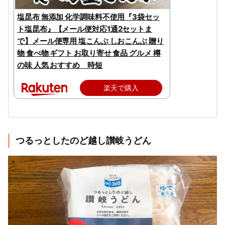
塩昆布 無添加 化学調味料不使用『3袋セッ
ト塩昆布』【メール便対応1通2セットま
で】メール便専用 塩こんぶ しおこんぶ 贈り
物 食べ物 ギフト お取り寄せ 食品 グルメ 樽
の味 人気 おすすめ 時短
楽天で購入
つるっとしたのど越し讃岐うどん