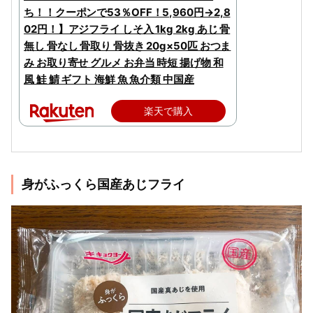
ち！！クーポンで53％OFF！5,960円→2,8
02円！】アジフライ しそ入 1kg 2kg あじ 骨
無し 骨なし 骨取り 骨抜き 20g×50匹 おつま
み お取り寄せ グルメ お弁当 時短 揚げ物 和
風 鮭 鯖 ギフト 海鮮 魚 魚介類 中国産
楽天で購入
身がふっくら国産あじフライ