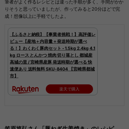
筆者がよく作るレシピとは違った手順が多く、手間がかか
りそうと思っていましたが、作ってみると20分ほどで完
成！想像以上に手軽でしたよ。
【ふるさと納税】【事業者挑戦！】高評価レ
ビュー【産地＋内容量＋発送時期が選べ
る！】わくわく豚肉セット - 1.5kg 2.4kg 4.1
kg ロース とんかつ 焼肉 切り落とし 都城産
高城の里 / 宮崎県産豚 発送時期が選べる 快
速便あり 送料無料 SKU-8404 【宮崎県都城
市】
楽天で購入
笠原将弘さん「豚ねぎ生姜焼き」のレシピ