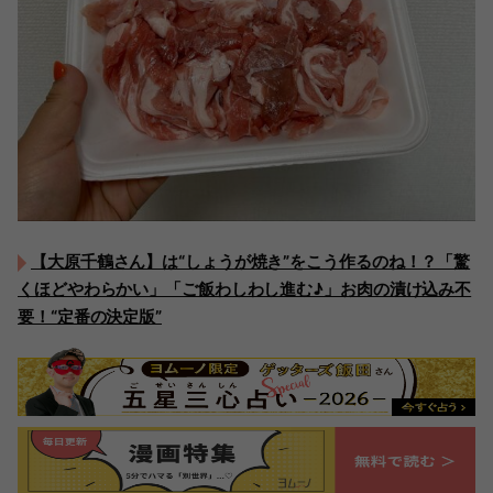
【大原千鶴さん】は“しょうが焼き”をこう作るのね！？「驚
くほどやわらかい」「ご飯わしわし進む♪」お肉の漬け込み不
要！“定番の決定版”