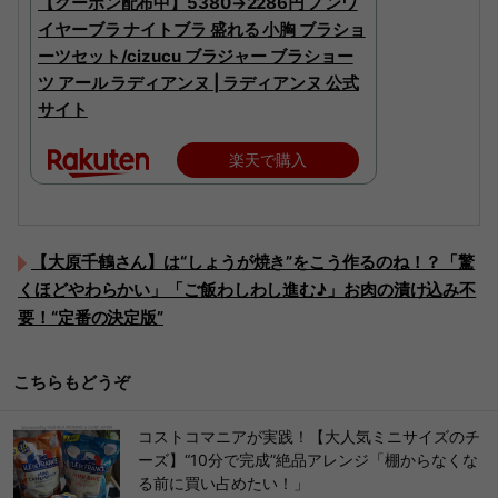
【クーポン配布中】5380→2286円 ノンワ
イヤーブラ ナイトブラ 盛れる 小胸 ブラショ
ーツセット/cizucu ブラジャー ブラショー
ツ アール ラディアンヌ | ラディアンヌ 公式
サイト
楽天で購入
【大原千鶴さん】は“しょうが焼き”をこう作るのね！？「驚
くほどやわらかい」「ご飯わしわし進む♪」お肉の漬け込み不
要！“定番の決定版”
こちらもどうぞ
コストコマニアが実践！【大人気ミニサイズのチ
ーズ】“10分で完成”絶品アレンジ「棚からなくな
る前に買い占めたい！」