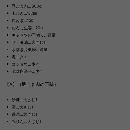
豚こま肉…300g
玉ねぎ…1/2個
長ねぎ…1本
おろし生姜…20g
キャベツの千切り…適量
サラダ油…大さじ1
水溶き片栗粉…適量
塩…少々
コショウ…少々
七味唐辛子…少々
【A】（豚こま肉の下味）
砂糖…大さじ1
酒…大さじ1
醤油…大さじ1
みりん…大さじ1