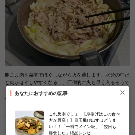
豚こま肉を菜箸でほぐしながら火を通します。水分の中だ
と肉がほぐしやすくなる上、圧倒的に火も早く入るそうで
す。たくさん作りたい時に知っておくと便利な豆知識です
あなたにおすすめの記事
ね！
また、豚こま肉はいろいろな部位が入っているため、パサ
これ反則でしょ…【厚揚げはこの食べ
ついたり、かたくなったりすることも……。
方が最高！】目玉飛び出すほどうま
い！！「一瞬でメイン級」「翌日も
そこで、水分の中でほぐしながら炒めるとジューシーな仕
爆食した」絶品レシピ