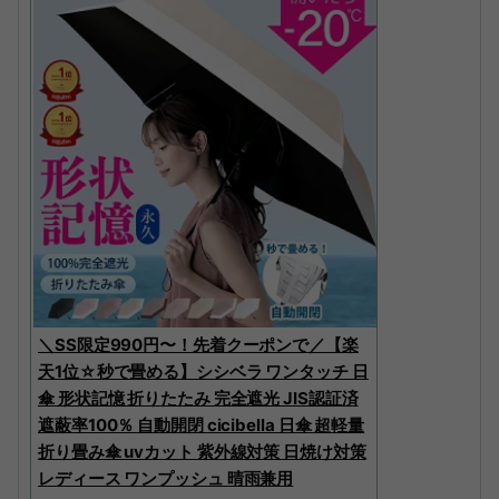
＼SS限定990円〜！先着クーポンで／【楽
天1位☆秒で畳める】シシベラ ワンタッチ 日
傘 形状記憶 折りたたみ 完全遮光 JIS認証済
遮蔽率100％ 自動開閉 cicibella 日傘 超軽量
折り畳み傘 uvカット 紫外線対策 日焼け対策
レディース ワンプッシュ 晴雨兼用