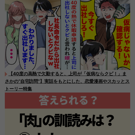
【40度の高熱で欠勤すると、上司が「仮病ならクビ！」ま
さかの“自宅訪問”】実話をもとにした、恋愛漫画やスカッとス
トーリー特集