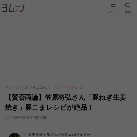
メニュー
検索
ヨムーノ
おうちごはん
フライパン レシピ
【賛否両論】笠原将弘さん「豚ねぎ生姜
焼き」豚こまレシピが絶品！
2026年06月05日公開
世界中を旅するグルメ好きwebライター