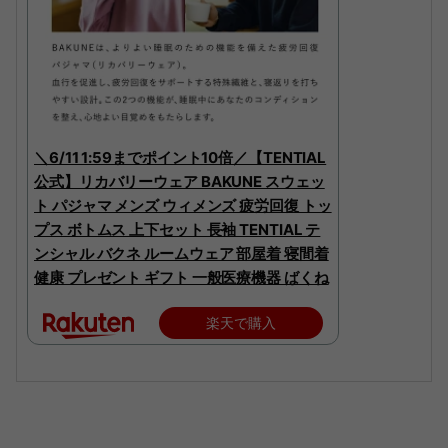
＼6/11 1:59までポイント10倍／【TENTIAL
公式】リカバリーウェア BAKUNE スウェッ
ト パジャマ メンズ ウィメンズ 疲労回復 トッ
プス ボトムス 上下セット 長袖 TENTIAL テ
ンシャル バクネ ルームウェア 部屋着 寝間着
健康 プレゼント ギフト 一般医療機器 ばくね
楽天で購入