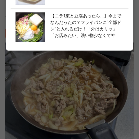
上がりになるそうです。
ここまできたら、野菜と豚こま肉は混ぜてOKです。
【ニラ1束と豆腐あったら…】今まで
なんだったの？フライパンに“全部ド
ン”と入れるだけ！「外はカリッ」
作り方⑤おろし生姜を入れて味を調える
「お店みたい」洗い物少なくて神