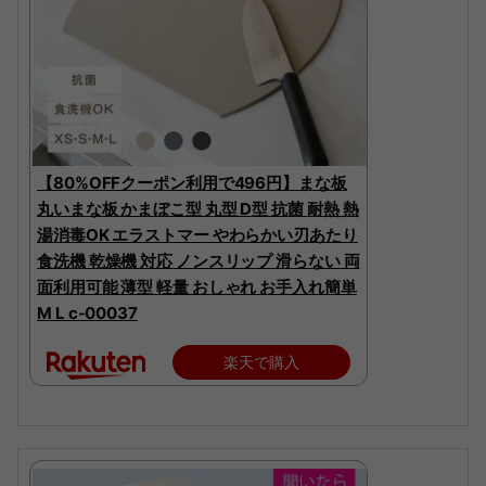
【80%OFFクーポン利用で496円】まな板
丸いまな板 かまぼこ型 丸型 D型 抗菌 耐熱 熱
湯消毒OK エラストマー やわらかい刃あたり
食洗機 乾燥機 対応 ノンスリップ 滑らない 両
面利用可能 薄型 軽量 おしゃれ お手入れ簡単
M L c-00037
楽天で購入