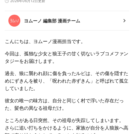
2026年06月12日更新
ヨムーノ 編集部 漫画チーム
こんにちは、ヨムーノ漫画担当です。
今回は、孤独な少女と狼王子の甘く切ないラブコメファン
タジーをお届けします。
過去、狼に襲われ顔に傷を負ったルビは、その傷を隠すた
めにずきんを被り、「呪われた赤ずきん」と呼ばれて孤立
していました。
彼女の唯一の味方は、自分と同じく村で浮いた存在だっ
た、髪色の異なる祖母だけ。
ところがある日突然、その祖母が失踪してしまいます。
さらに追い打ちをかけるように、家族が自分を人狼族へ高