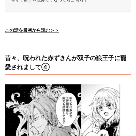
この話を最初から読む＞＞
昔々、呪われた赤ずきんが双子の狼王子に寵
愛されまして④