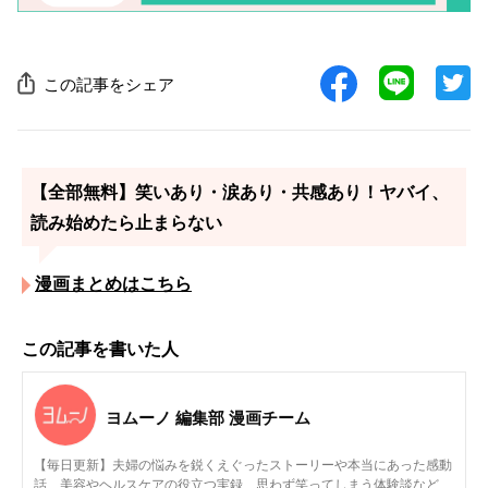
この記事をシェア
【全部無料】笑いあり・涙あり・共感あり！ヤバイ、
読み始めたら止まらない
漫画まとめはこちら
この記事を書いた人
ヨムーノ 編集部 漫画チーム
【毎日更新】夫婦の悩みを鋭くえぐったストーリーや本当にあった感動
話、美容やヘルスケアの役立つ実録、思わず笑ってしまう体験談など、