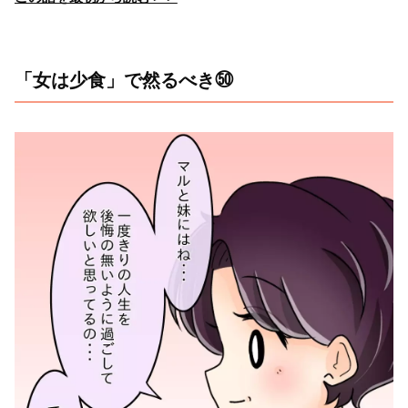
「女は少食」で然るべき㊿