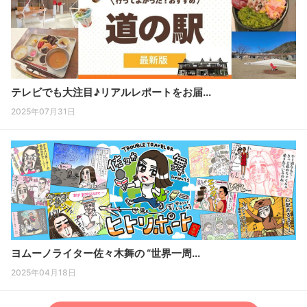
テレビでも大注目♪リアルレポートをお届...
2025年07月31日
ヨムーノライター佐々木舞の “世界一周...
2025年04月18日