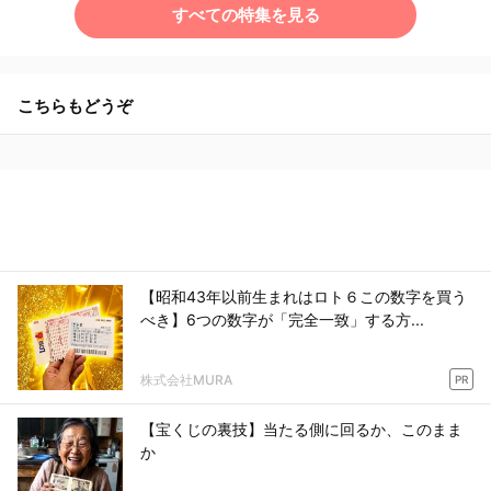
すべての特集を見る
こちらもどうぞ
【昭和43年以前生まれはロト６この数字を買う
べき】6つの数字が「完全一致」する方...
株式会社MURA
PR
【宝くじの裏技】当たる側に回るか、このまま
か