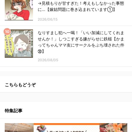
→見積もりが甘すぎた！考えもしなかった事態
に…【嫁姑問題に巻き込まれています①】
2026/06/15
なりすまし犯へ一喝！「いい加減にしてくれま
せんか！」しつこすぎる嫌がらせに鉄槌【かま
ってちゃんママ友にサークルをぶち壊された件
㉚】
2026/08/05
こちらもどうぞ
特集記事