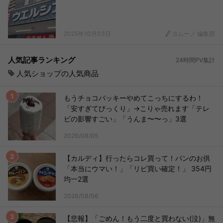
2025年10月03日
ヨムーノ 編集部
人気記事ランキング
24時間PV集計
人気ショップの人気商品
もうチョコバッキーやめてこっちにするわ！
「安すぎてびっくり」→こりゃ売れます「テレ
ビの影響すごい」「うんま〜〜っ」3選
2026/08/05
【カルディ】行ったらコレ買って！パンのお供
「本当にウマい！」「リピ買い確定！」 354円
均一2選
2026/08/06
【悲報】「ごめん！もう二度と買わない(泣)」無