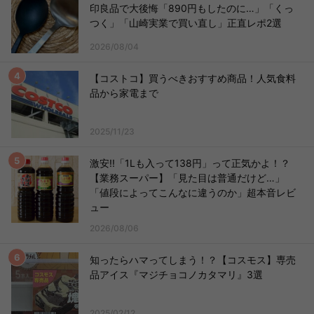
印良品で大後悔「890円もしたのに…」「くっ
つく」「山崎実業で買い直し」正直レポ2選
2026/08/04
【コストコ】買うべきおすすめ商品！人気食料
品から家電まで
2025/11/23
激安!!「1Lも入って138円」って正気かよ！？
【業務スーパー】「見た目は普通だけど…」
「値段によってこんなに違うのか」超本音レビ
ュー
2026/08/06
知ったらハマってしまう！？【コスモス】専売
品アイス『マジチョコノカタマリ』3選
2025/02/12