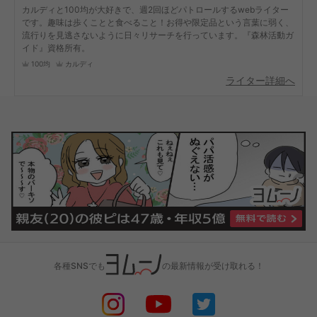
カルディと100均が大好きで、週2回ほどパトロールするwebライター
です。趣味は歩くことと食べること！お得や限定品という言葉に弱く、
流行りを見逃さないように日々リサーチを行っています。『森林活動ガ
イド』資格所有。
100均
カルディ
ライター詳細へ
各種SNSでも
の最新情報が受け取れる！