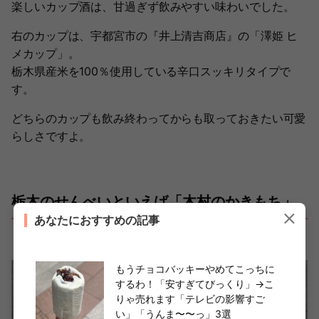
楽しいカップ酒は、甘過ぎず飲みやすい味わいでした。
右のカップは、宇都宮市の『井上清吉商店』の「澤姫 ヒ
メカップ」。
栃木県産米を100％使用している辛口スッキリタイプで
す。
どちらのカップも飲み終わってからも取っておきたい可愛
らしさですよ。
栃木のせんべいといえば「木村のかきもち」
あなたにおすすめの記事
もうチョコバッキーやめてこっちに
するわ！「安すぎてびっくり」→こ
りゃ売れます「テレビの影響すご
い」「うんま〜〜っ」3選