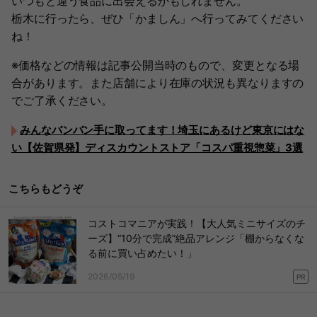
いつもと違う食品に出会えるかもしれません。
栃木に行ったら、ぜひ「かましん」へ行ってみてください
ね！
※価格などの情報は記事公開当時のもので、変更となる場
合があります。また店舗により在庫の状況も異なりますの
でご了承ください。
みんなバンバン手に取ってます！埼玉にあるけど東京にはな
い【佐賀県発】ディスカウントストア「コスパ重視惣菜」3選
こちらもどうぞ
コストコマニアが実践！【大人気ミニサイズのチ
ーズ】“10分で完成”絶品アレンジ「棚からなくな
る前に買い占めたい！」
2026/05/19
PR