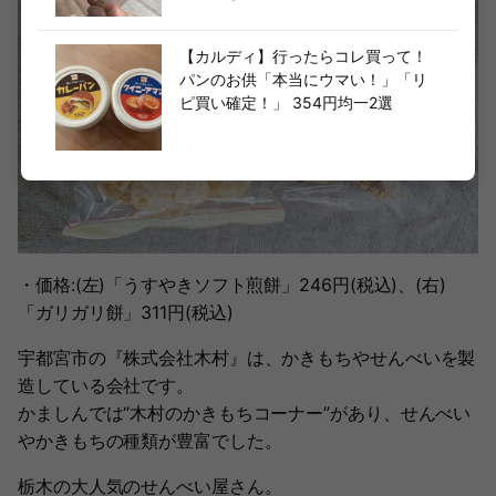
【カルディ】行ったらコレ買って！
パンのお供「本当にウマい！」「リ
ピ買い確定！」 354円均一2選
・価格:(左)「うすやきソフト煎餅」246円(税込)、(右)
「ガリガリ餅」311円(税込)
宇都宮市の『株式会社木村』は、かきもちやせんべいを製
造している会社です。
かましんでは“木村のかきもちコーナー”があり、せんべい
やかきもちの種類が豊富でした。
栃木の大人気のせんべい屋さん。