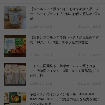
【ウエルシアで買うべき】おすすめ購入品！プ
ライベートブランド「ご飯のお供」瓶詰め3選レ
ポ
2026年02月09日
ヨムーノ 編集部
【実食】ウエルシアで買うべき！満足度高すぎ
な「神グルメ」3選。ズボラ飯の救世主
2026年01月20日
ヨムーノ 編集部
ニトリ共同開発も！島忠ホームズで買うべき
「生活激変アイテム」3選。安くて高品質なPB
が狙い目
2026年01月20日
ヨムーノ 編集部
帝国ホテルのオンラインモール「ANoTHER
IMPERIAL HOTEL」北海道の新たな魅力を届け
る第2弾が到着！