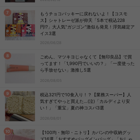
もうチョコバッキーに戻れないよ！【コスモ
ス】シャトレーゼ派が仰天「5本で税込228
円!?」大人気"ガジゴン"激似も発見！浮気確定ア
イス3選
2026/06/28
ごめん、マツキヨじゃなくて【無印良品】で買
ってます！「1,990円でいいの？」「一度使った
ら手放せない」激推し5選
2026/08/05
税込321円で10食入り！？【業務スーパー】人
気すぎてやっと買えた…(泣)「カルディより安
い！」「重宝」夏の神コスパ3選
2026/08/01
【100均・無印・ニトリ】カバンの中収納グッ
ズ16選「おすすめバッグインバッグ」「おしゃ