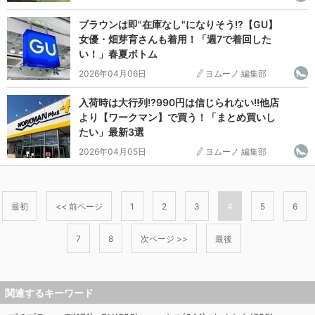
ブラウンは即"在庫なし"になりそう!?【GU】
女優・畑芽育さんも着用！「週7で着回した
い！」春夏ボトム
2026年04月06日
ヨムーノ 編集部
入荷時は大行列!?990円は信じられない!!他店
より【ワークマン】で買う！「まとめ買いし
たい」最新3選
2026年04月05日
ヨムーノ 編集部
最初
<< 前ページ
1
2
3
4
5
6
7
8
次ページ >>
最後
関連するキーワード