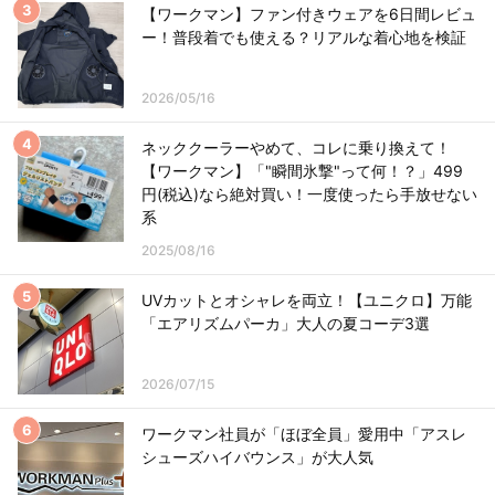
【ワークマン】ファン付きウェアを6日間レビュ
ー！普段着でも使える？リアルな着心地を検証
2026/05/16
ネッククーラーやめて、コレに乗り換えて！
【ワークマン】「"瞬間氷撃"って何！？」499
円(税込)なら絶対買い！一度使ったら手放せない
系
2025/08/16
UVカットとオシャレを両立！【ユニクロ】万能
「エアリズムパーカ」大人の夏コーデ3選
2026/07/15
ワークマン社員が「ほぼ全員」愛用中「アスレ
シューズハイバウンス」が大人気