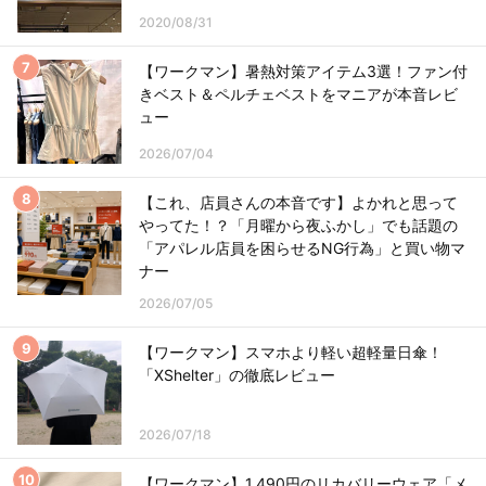
2020/08/31
【ワークマン】暑熱対策アイテム3選！ファン付
きベスト＆ペルチェベストをマニアが本音レビ
ュー
2026/07/04
【これ、店員さんの本音です】よかれと思って
やってた！？「月曜から夜ふかし」でも話題の
「アパレル店員を困らせるNG行為」と買い物マ
ナー
2026/07/05
【ワークマン】スマホより軽い超軽量日傘！
「XShelter」の徹底レビュー
2026/07/18
【ワークマン】1,490円のリカバリーウェア「メ