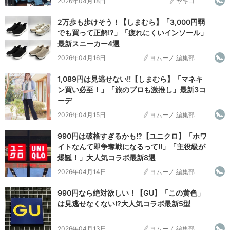
2026年04月18日
ヤギコ
2万歩も歩けそう！【しまむら】「3,000円弱
でも買って正解!?」「疲れにくいインソール」
最新スニーカー4選
2026年04月16日
ヨムーノ 編集部
1,089円は見逃せない!!【しまむら】「マネキ
ン買い必至！」「旅のプロも激推し」最新3コ
ーデ
2026年04月15日
ヨムーノ 編集部
990円は破格すぎるかも!?【ユニクロ】「ホワ
イトなんて即争奪戦になるって!!」「主役級が
爆誕！」大人気コラボ最新8選
2026年04月14日
ヨムーノ 編集部
990円なら絶対欲しい！【GU】「この黄色」
は見逃せなくない!?大人気コラボ最新5型
2026年04月13日
ヨムーノ 編集部