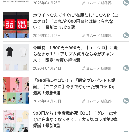
2026年04月26日
ヨムーノ 編集部
ホワイトなんてすぐに"在庫なし"になる!?【ユ
ニクロ】「これが1000円台とは信じられな
い！」最新コラボ13選
2026年04月25日
ヨムーノ 編集部
今季初「1,500円→990円」【ユニクロ】に走
らなきゃ!!「エアリズム買うなら今がチャン
ス！」限定"お買い得"4選
2026年04月24日
ヨムーノ 編集部
「990円はやばい！」「限定プレゼントも爆
誕」【ユニクロ】今までなかった初コラボが
最高！最新8選
2026年04月23日
ヨムーノ 編集部
990円から！争奪戦必死【GU】「グレーはす
ぐに在庫なくなりそう…」大人気コラボ第2弾
爆誕！最新6型