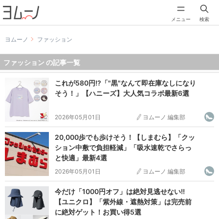
メニュー
検索
ヨムーノ
ファッション
ファッション の記事一覧
これが580円!?「"黒"なんて即在庫なしになり
そう！」【ハニーズ】大人気コラボ最新6選
2026年05月01日
ヨムーノ 編集部
20,000歩でも歩けそう！【しまむら】「クッ
ション中敷で負担軽減」「吸水速乾でさらっ
と快適」最新4選
2026年05月01日
ヨムーノ 編集部
今だけ「1000円オフ」は絶対見逃せない!!
【ユニクロ】「紫外線・遮熱対策」は完売前
に絶対ゲット！お買い得5選