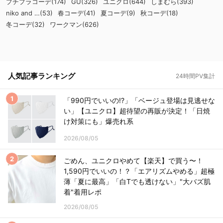
プチプラコーデ(174)
GU(326)
ユニクロ(644)
しまむら(393)
niko and …(53)
春コーデ(41)
夏コーデ(9)
秋コーデ(18)
冬コーデ(32)
ワークマン(626)
人気記事ランキング
24時間PV集計
「990円でいいの!?」「ベージュ登場は見逃せな
い」【ユニクロ】超待望の再販が決定！「日焼
け対策にも」爆売れ系
2026/08/05
ごめん、ユニクロやめて【楽天】で買う〜！
1,590円でいいの！？「エアリズムやめる」超極
薄「夏に最高」「白Tでも透けない」"大バズ肌
着"着用レポ
2026/08/05