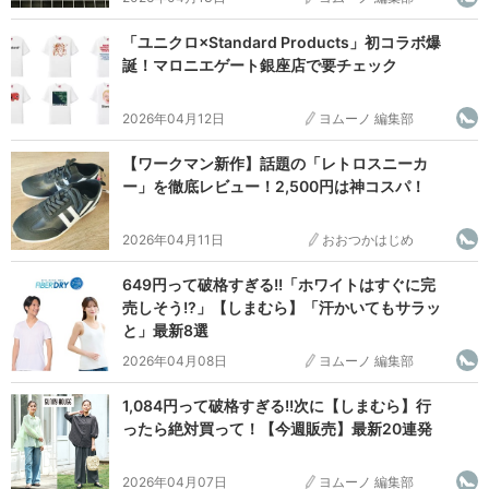
「ユニクロ×Standard Products」初コラボ爆
誕！マロニエゲート銀座店で要チェック
2026年04月12日
ヨムーノ 編集部
【ワークマン新作】話題の「レトロスニーカ
ー」を徹底レビュー！2,500円は神コスパ！
2026年04月11日
おおつかはじめ
649円って破格すぎる!!「ホワイトはすぐに完
売しそう!?」【しまむら】「汗かいてもサラッ
と」最新8選
2026年04月08日
ヨムーノ 編集部
1,084円って破格すぎる!!次に【しまむら】行
ったら絶対買って！【今週販売】最新20連発
2026年04月07日
ヨムーノ 編集部