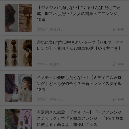
【ジメジメに負けない】”くるりんぱ”だけで完
成！即マネしたい「大人の簡単ヘアアレンジ」
10選
2022年06月21日
HAIR
湿気に負けず1日中きれいキープ【セルフヘアア
レンジ】不器用さんも簡単10選【やり方付き】
2022年06月15日
HAIR
イメチェン失敗したくない！【ミディアム＆ロ
ング】どっちが似合う？最新トレンドスタイル
12選
2022年03月16日
HAIR
不器用さん感涙！【ダイソー】『ヘアアレンジ
スティック』で「ド簡単アレンジ」「1個で無限
に使える」高見え！超便利グッズ