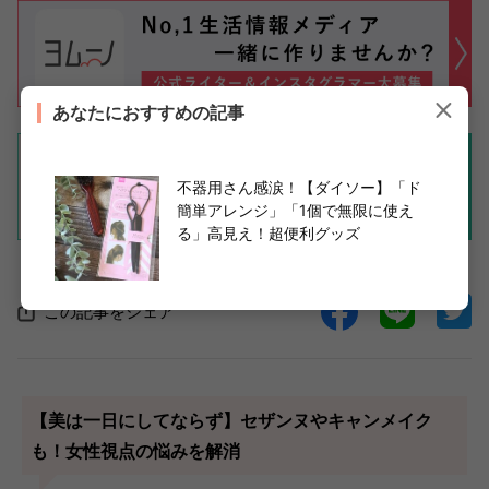
あなたにおすすめの記事
不器用さん感涙！【ダイソー】「ド
簡単アレンジ」「1個で無限に使え
る」高見え！超便利グッズ
この記事をシェア
【美は一日にしてならず】セザンヌやキャンメイク
も！女性視点の悩みを解消