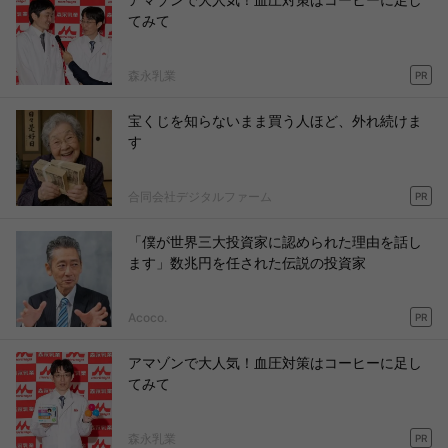
てみて
森永乳業
PR
宝くじを知らないまま買う人ほど、外れ続けま
す
合同会社デジタルファーム
PR
「僕が世界三大投資家に認められた理由を話し
ます」数兆円を任された伝説の投資家
Acoco.
PR
アマゾンで大人気！血圧対策はコーヒーに足し
てみて
森永乳業
PR