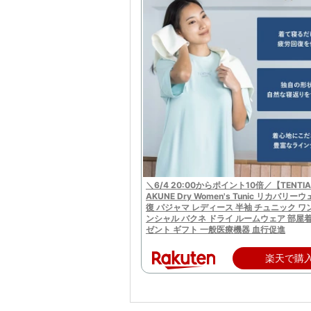
＼6/4 20:00からポイント10倍／【TENTI
AKUNE Dry Women's Tunic リカバリー
復 パジャマ レディース 半袖 チュニック ワ
ンシャル バクネ ドライ ルームウェア 部屋着
ゼント ギフト 一般医療機器 血行促進
楽天で購