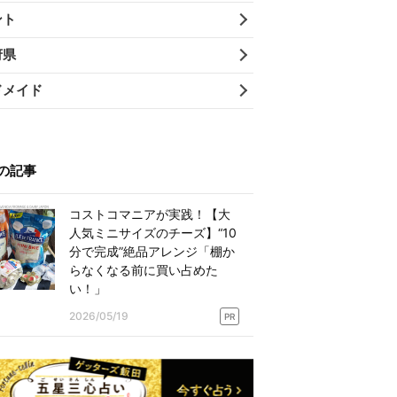
ント
府県
ドメイド
の記事
コストコマニアが実践！【大
人気ミニサイズのチーズ】“10
分で完成”絶品アレンジ「棚か
らなくなる前に買い占めた
い！」
2026/05/19
PR