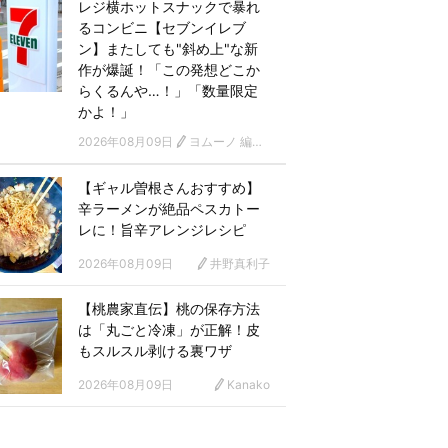
レジ横ホットスナックで暴れ
るコンビニ【セブンイレブ
ン】またしても"斜め上"な新
作が爆誕！「この発想どこか
らくるんや…！」「数量限定
かよ！」
2026年08月09日
ヨムーノ 編集部
【ギャル曽根さんおすすめ】
辛ラーメンが絶品ペスカトー
レに！旨辛アレンジレシピ
2026年08月09日
井野真利子
【桃農家直伝】桃の保存方法
は「丸ごと冷凍」が正解！皮
もスルスル剥ける裏ワザ
2026年08月09日
Kanako