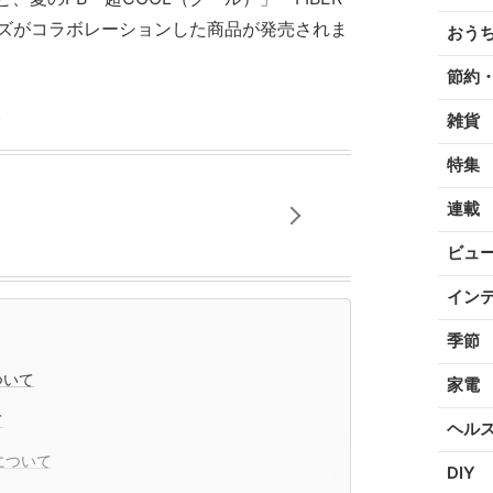
ーズがコラボレーションした商品が発売されま
おう
節約
。
雑貨
特集
連載
ビュ
イン
季節
ついて
家電
て
ヘル
」について
DIY