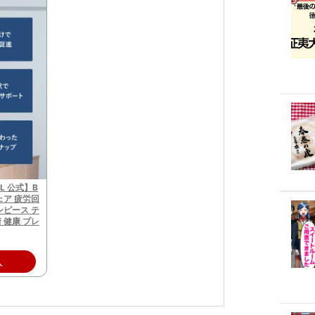
AL 公式】B
ウェア 疲労回
ンピース テ
 健康 プレ
入