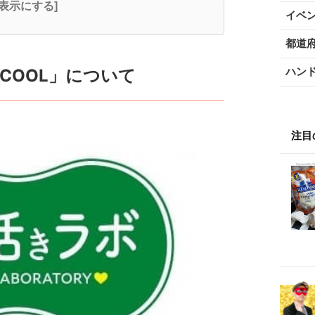
全表示にする]
イベ
都道
ハン
COOL」について
注目