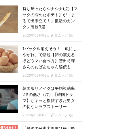
持ち帰ったらシナシナ(泣)【マ
ックの冷めたポテト】が「ま
るで出来立て！」復活のカン
タン裏技3選
2026年08月09日
ヨムーノ 編集部
1パック即消えそう！「嵐にし
やがれ」で話題【卵の震える
ほどウマい食べ方】菅田将暉
さんのおばあちゃん秘伝も
2026年08月09日
ヨムーノ 編集部
韓国版リメイクは平均視聴率
2％の低さ（泣）【韓国ドラ
マ】ちょっと複雑すぎた男女
の切ないラブストーリー
2026年08月09日
ヨムーノ 編集部 韓国ドラマチーム
「最後の征夷大将軍は徳川慶