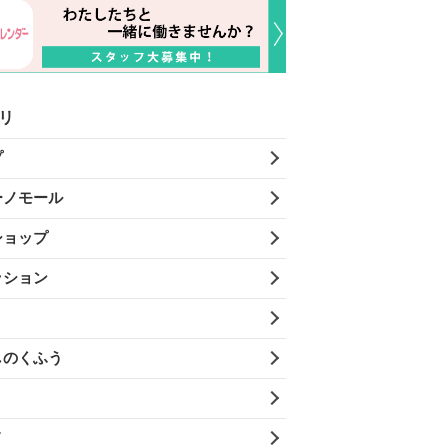
リ
プ
ーノモール
ショップ
ッション
しのくふう
メ