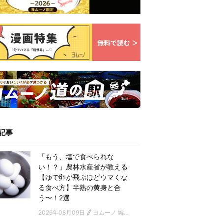
記事
「もう、塩で食べられな
い！？」農林水産省が教える
【ゆで卵が飛ぶほどウマくな
る食べ方】半熟の黄身と合
う〜！2選
2026年08月09日
ヨムーノ 編集部