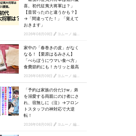
喜。初代征夷大将軍は？」
【昔習ったのと違うかも？】
→「間違ってた！」「覚えて
おきます」
2026年08月09日
ヨムーノ 編集部
家中の「春巻きの皮」がなく
なる！【栗原はるみさん】
「べらぼうにウマい食べ方」
食費節約にも！カリッと最高
2026年08月09日
ヨムーノ 編集部
「予約は家族の分だけw」弟
を溺愛する両親にのけ者にさ
れ、宿無しに（泣）→フロン
トスタッフの神対応で大逆
転！
2026年08月09日
ヨムーノ 編集部