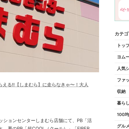
カテゴ
トッ
ヨム
人気
ファ
らえる!!【しまむら】に走らなきゃ〜！大人
収納
暮ら
100均
ッションセンターしまむら店舗にて、PB「活
グル
夏のPB「超COOL（クール）」「FIBER