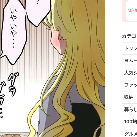
カテゴ
トッ
ヨム
人気
ファ
収納
暮ら
100均
グル