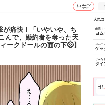
ヨムーノ
モール
人気コ
撃が痛快！「いやいや、ち
厳選！
ヨム
こんで、婚約者を奪った天
ィークドールの面の下㉝】
ヨムー
ゲッ
どんな
タイ