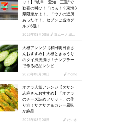
ッ！】"岐阜・愛知・三重"で
歓喜の叫び！「はぁ！？東海3
県限定かよ！」「ウチの近所
あったぞ！」セブンご当地グ
ルメ6選！
2026年08月08日
ヨムーノ 編集部
大根アレンジ【和田明日香さ
んおすすめ】大根ときゅうり
のタイ風浅漬け！ナンプラー
で作る絶品レシピ
2026年08月08日
momo
オクラ人気アレンジ【タサン
志麻さんおすすめ】「オクラ
のチーズ詰めフリット」の作
り方！サクサク＆カレー風味
が絶品
2026年08月08日
だいき