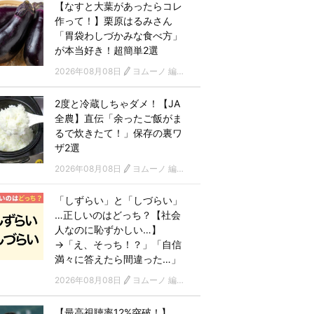
【なすと大葉があったらコレ
作って！】栗原はるみさん
「胃袋わしづかみな食べ方」
が本当好き！超簡単2選
2026年08月08日
ヨムーノ 編集部
2度と冷蔵しちゃダメ！【JA
全農】直伝「余ったご飯がま
るで炊きたて！」保存の裏ワ
ザ2選
2026年08月08日
ヨムーノ 編集部
「しずらい」と「しづらい」
…正しいのはどっち？【社会
人なのに恥ずかしい…】
→「え、そっち！？」「自信
満々に答えたら間違った…」
2026年08月08日
ヨムーノ 編集部
【最高視聴率12%突破！】