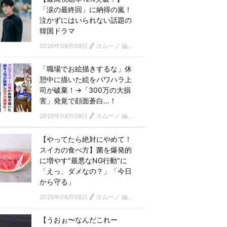
「涙の最終回」に納得の嵐！
泣かずにはいられない話題の
韓国ドラマ
2026年08月08日
ヨムーノ 編集部 韓国ドラマチーム
「職場でお絵描きするな」休
憩中に描いた絵をパワハラ上
司が破棄！→「300万の大損
害」発覚で顔面蒼白…！
2026年08月08日
ヨムーノ 編集部
【やってたら絶対にやめて！
スイカの食べ方】菌を爆発的
に増やす"最悪なNG行動"に
「えっ、ダメなの？」「今日
から守る」
2026年08月08日
ヨムーノ 編集部
【うおぉ〜なんだこれー