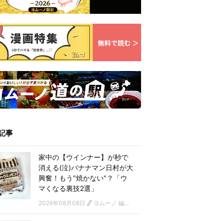
記事
家中の【ウインナー】が秒で
消える(泣)バナナマン日村が大
興奮！もう"焼かない"？「ウ
マくなる裏技2選」
2026年08月08日
ヨムーノ 編集部