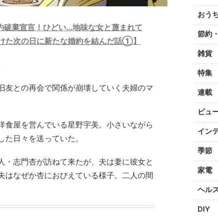
おう
約破棄宣言！ひどい…地味な女と蔑まれて
節約
けた次の日に新たな婚約を結んだ話①】
雑貨
。
特集
旧友との再会で関係が崩壊していく夫婦のマ
連載
ビュ
洋食屋を営んでいる星野宇美。小さいながら
イン
した日々を送っていた。
季節
人・志門杏が訪ねて来たが、夫は妻に彼女と
家電
夫はなぜか杏におびえている様子。二人の間
ヘル
DIY