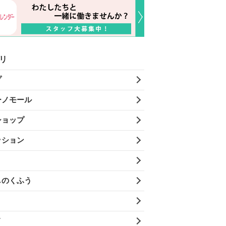
リ
プ
ーノモール
ショップ
ッション
しのくふう
メ