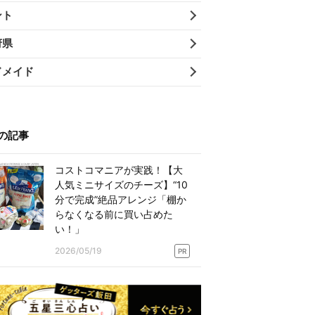
ント
府県
ドメイド
の記事
コストコマニアが実践！【大
人気ミニサイズのチーズ】“10
分で完成”絶品アレンジ「棚か
らなくなる前に買い占めた
い！」
2026/05/19
PR