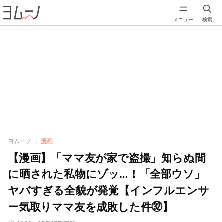
メニュー
検索
ヨムーノ
漫画
【漫画】「ママ友が家で盗撮」知らぬ間
に晒された私物にゾッ…！「全部ウソ」
ヤバすぎる全貌が発覚【インフルエンサ
ー気取りママ友を成敗した件㉜】