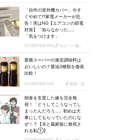
「自作の室外機カバー」今す
ぐやめて!?家電メーカーが忠
告！実はNG【エアコンの節電
対策】「知らなかった…」
「気をつけます」
2026年08月06日
ヨムーノ 編集部
業務スーパーの激安調味料は
おいしいの？醤油3種類を徹底
比較！
2026年08月06日
相場一花
朝食を支度した嫁を完全無
視！「どうしてこうなってし
まったんだろう…」初めは大
事にしてもらっていたのにな
ぜ！？【夫と義家族に無視さ
れる私①】
2026年08月06日
ヨムーノ 編集部 漫画チーム