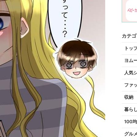
カテゴ
トッ
ヨム
人気
ファ
収納
暮ら
100均
グル