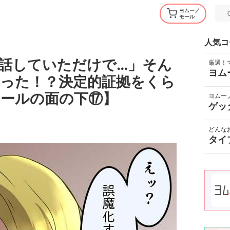
ヨムーノ
モール
人気コ
話していただけで…」そん
厳選！
ヨム
った！？決定的証拠をくら
ールの面の下⑰】
ヨムー
ゲッ
どんな
タイ