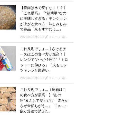
【春雨は水で戻すな！！？】
「これ最高」「"超簡単"なの
に美味しすぎる」テンション
が上がる食べ方！味しみしみ
で絶品「米もすすむよ…」
2026年08月06日
ヨムーノ 編集部
これ反則でしょ…【さけるチ
ーズはこの食べ方が最高！】
レンジで"たった1分半"「トロ
ットロに伸びる」「夫もモッ
ツァレラと勘違い」
2026年08月06日
ヨムーノ 編集部
これ反則でしょ…【豚肉はこ
の食べ方が最高！】"あの
粉"まぶして焼くだけ「柔らか
さが全然ちがう…」「白いご
飯が爆速で消えた」