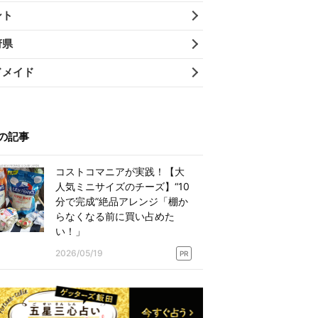
ント
府県
ドメイド
の記事
コストコマニアが実践！【大
人気ミニサイズのチーズ】“10
分で完成”絶品アレンジ「棚か
らなくなる前に買い占めた
い！」
2026/05/19
PR