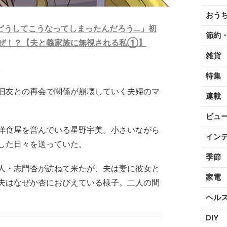
おう
どうしてこうなってしまったんだろう…」初
節約
ぜ！？【夫と義家族に無視される私①】
雑貨
。
特集
旧友との再会で関係が崩壊していく夫婦のマ
連載
ビュ
洋食屋を営んでいる星野宇美。小さいながら
イン
した日々を送っていた。
季節
人・志門杏が訪ねて来たが、夫は妻に彼女と
家電
夫はなぜか杏におびえている様子。二人の間
ヘル
DIY