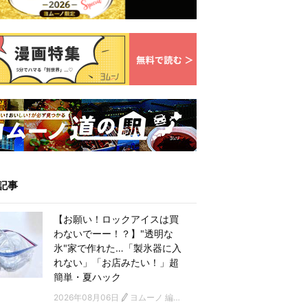
記事
【お願い！ロックアイスは買
わないでーー！？】"透明な
氷"家で作れた…「製氷器に入
れない」「お店みたい！」超
簡単・夏ハック
2026年08月06日
ヨムーノ 編集部