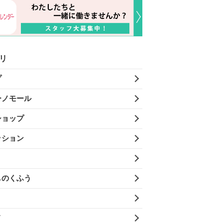
リ
プ
ーノモール
ショップ
ッション
しのくふう
メ