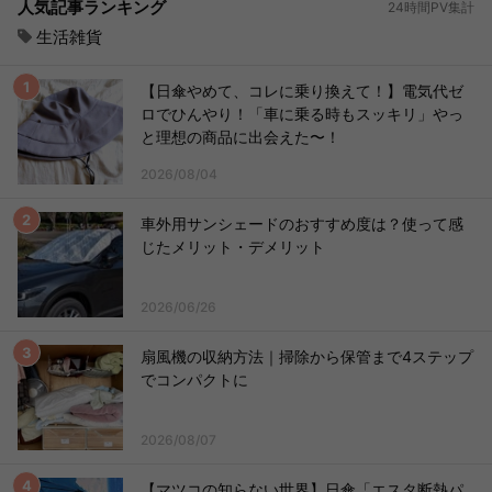
人気記事ランキング
24時間PV集計
生活雑貨
【日傘やめて、コレに乗り換えて！】電気代ゼ
ロでひんやり！「車に乗る時もスッキリ」やっ
と理想の商品に出会えた〜！
2026/08/04
車外用サンシェードのおすすめ度は？使って感
じたメリット・デメリット
2026/06/26
扇風機の収納方法｜掃除から保管まで4ステップ
でコンパクトに
2026/08/07
【マツコの知らない世界】日傘「エスタ断熱パ