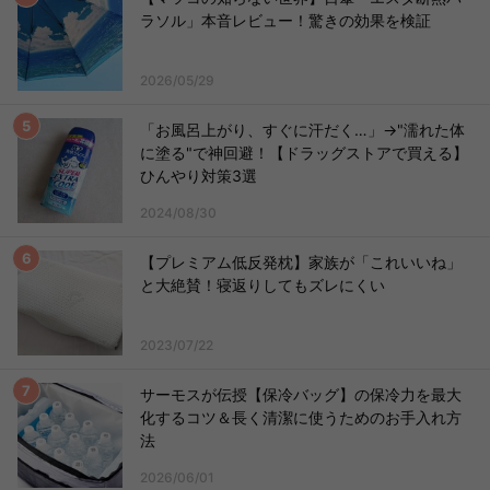
ラソル」本音レビュー！驚きの効果を検証
2026/05/29
「お風呂上がり、すぐに汗だく…」→"濡れた体
に塗る"で神回避！【ドラッグストアで買える】
ひんやり対策3選
2024/08/30
【プレミアム低反発枕】家族が「これいいね」
と大絶賛！寝返りしてもズレにくい
2023/07/22
サーモスが伝授【保冷バッグ】の保冷力を最大
化するコツ＆長く清潔に使うためのお手入れ方
法
2026/06/01