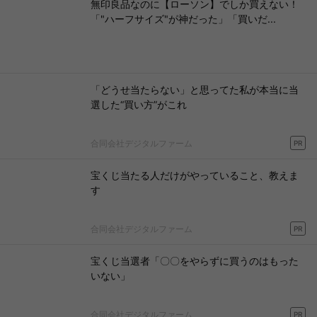
無印良品なのに【ローソン】でしか買えない！
「"ハーフサイズ"が神だった」「買いだ...
「どうせ当たらない」と思ってた私が本当に当
選した“買い方”がこれ
合同会社デジタルファーム
PR
宝くじ当たる人だけがやっていること、教えま
す
合同会社デジタルファーム
PR
宝くじ当選者「〇〇をやらずに買うのはもった
いない」
合同会社デジタルファーム
PR