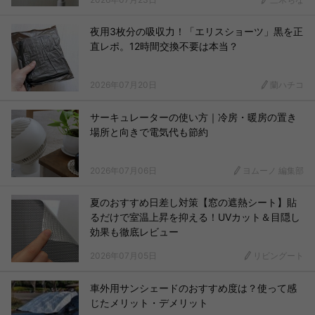
夜用3枚分の吸収力！「エリスショーツ」黒を正
直レポ。12時間交換不要は本当？
2026年07月20日
蘭ハチコ
サーキュレーターの使い方｜冷房・暖房の置き
場所と向きで電気代も節約
2026年07月06日
ヨムーノ 編集部
夏のおすすめ日差し対策【窓の遮熱シート】貼
るだけで室温上昇を抑える！UVカット＆目隠し
効果も徹底レビュー
2026年07月05日
リビングート
車外用サンシェードのおすすめ度は？使って感
じたメリット・デメリット