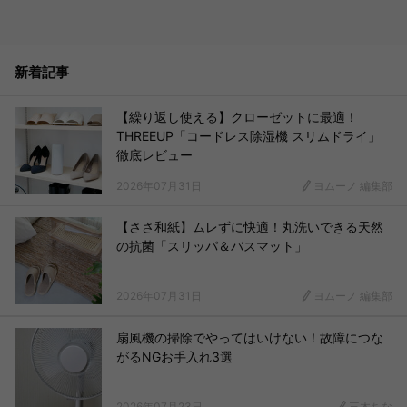
新着記事
【繰り返し使える】クローゼットに最適！
THREEUP「コードレス除湿機 スリムドライ」
徹底レビュー
2026年07月31日
ヨムーノ 編集部
【ささ和紙】ムレずに快適！丸洗いできる天然
の抗菌「スリッパ＆バスマット」
2026年07月31日
ヨムーノ 編集部
扇風機の掃除でやってはいけない！故障につな
がるNGお手入れ3選
2026年07月23日
三木ちな