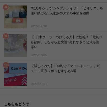
“なんちゃって”シンプルライフ！「ヒオリエ」を
使い続ける5人家族のタオル事情を激白
2020/09/28
【1日中クーラーつけてる人】に朗報！「電気代
も節約」しながら超快適!!売れすぎて公式も謝
罪!?
2025/07/05
【試してみた】100均で「マイストロー」デビ
ュー！正直レポ＆おすすめ8選
2020/03/31
こちらもどうぞ