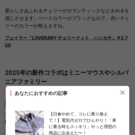
愛らしさあふれるチェリーがロマンティックなときめきを
感じさせます。ベースカラーがブラックなので、赤いチェ
リーのカラーが映えますね。
フェイラー「LOVERARY チェリードット ハンカチ」￥2,7
50
2025年の新作コラボはミニーマウスやシルバ
ニアファミリー
あなたにおすすめの記事
人気商品は争奪戦に備えて事前にチェック！
【日傘やめて、コレに乗り換え
て！】電気代ゼロでひんやり！「車
prtimes.jp
に乗る時もスッキリ」やっと理想の
商品に出会えた〜！