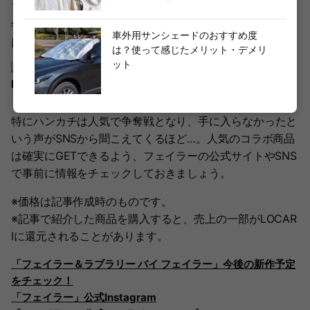
フェイラーではコラボでも商品を販売しています。2025
年には2月3日（月）にはミニーマウス、1月29日（水）に
車外用サンシェードのおすすめ度
はシルバニアファミリーのコラボ商品が発売されました。
は？使って感じたメリット・デメリ
ット
prtimes.jp
特にハンカチは人気で争奪戦となり、手に入らなかったと
いう声がSNSから聞こえてくるほど…。人気のコラボ商品
は確実にGETできるよう、フェイラーの公式サイトやSNS
で事前に情報をチェックしておきましょう。
※価格は記事作成時のものです。
※記事で紹介した商品を購入すると、売上の一部がLOCAR
Iに還元されることがあります。
「フェイラー＆ラブラリー バイ フェイラー」今後の新作予定
をチェック！
「フェイラー」公式Instagram