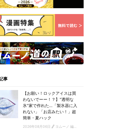
記事
【お願い！ロックアイスは買
わないでーー！？】"透明な
氷"家で作れた…「製氷器に入
れない」「お店みたい！」超
簡単・夏ハック
2026年08月06日
ヨムーノ 編集部