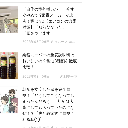
「自作の室外機カバー」今す
ぐやめて!?家電メーカーが忠
告！実はNG【エアコンの節電
対策】「知らなかった…」
「気をつけます」
2026年08月06日
ヨムーノ 編集部
業務スーパーの激安調味料は
おいしいの？醤油3種類を徹底
比較！
2026年08月06日
相場一花
朝食を支度した嫁を完全無
視！「どうしてこうなってし
まったんだろう…」初めは大
事にしてもらっていたのにな
ぜ！？【夫と義家族に無視さ
れる私①】
2026年08月06日
ヨムーノ 編集部 漫画チーム