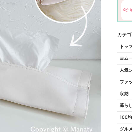
カテゴ
トッ
ヨム
人気
ファ
収納
暮ら
100均
グル