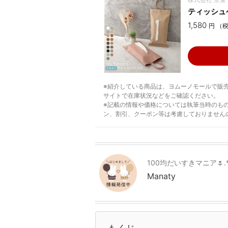
ティッシュケ
1,580
円 （
※紹介している商品は、ヨムーノモールで販
サイトで在庫状況などをご確認ください。
※記載の情報や価格については執筆当時のも
ン、割引、クーポン等は考慮しておりません
100均だいすきマニア🌷.
Manaty