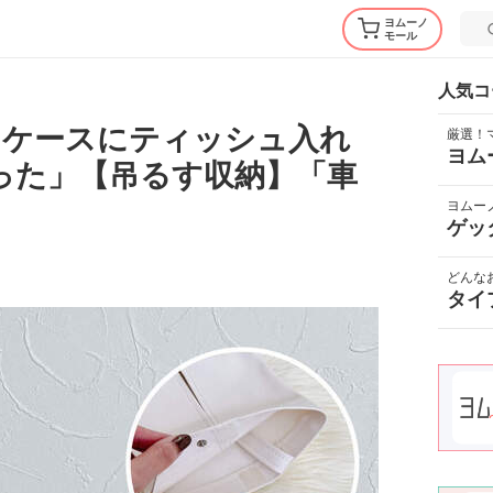
ヨムーノ
モール
人気コ
ュケースにティッシュ入れ
厳選！
ヨム
買った」【吊るす収納】「車
ヨムー
ゲッ
どんな
タイ