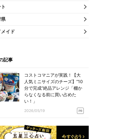
ント
府県
ドメイド
の記事
コストコマニアが実践！【大
人気ミニサイズのチーズ】“10
分で完成”絶品アレンジ「棚か
らなくなる前に買い占めた
い！」
2026/05/19
PR