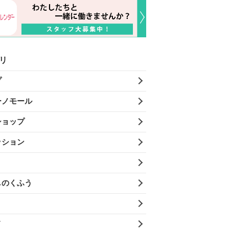
リ
プ
ーノモール
ショップ
ッション
しのくふう
メ