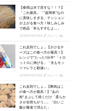
【春雨は水で戻すな！！？】
「これ最高」「"超簡単"なの
に美味しすぎる」テンション
が上がる食べ方！味しみしみ
で絶品「米もすすむよ…」
2026年08月06日
ヨムーノ 編集部
これ反則でしょ…【さけるチ
ーズはこの食べ方が最高！】
レンジで"たった1分半"「トロ
ットロに伸びる」「夫もモッ
ツァレラと勘違い」
2026年08月06日
ヨムーノ 編集部
これ反則でしょ…【豚肉はこ
の食べ方が最高！】"あの
粉"まぶして焼くだけ「柔らか
さが全然ちがう…」「白いご
飯が爆速で消えた」