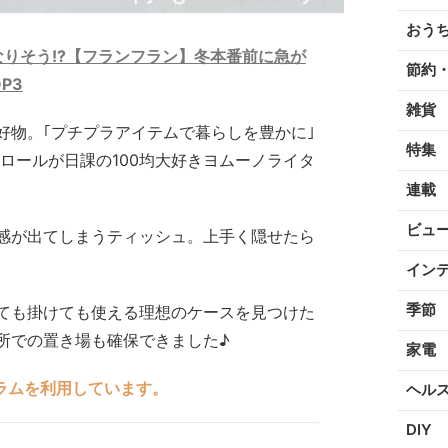
おう
なりそう!?【フランフラン】冬本番前に急が
節約
P3
雑貨
好物。｢プチプラアイテムで暮らしを豊かに｣
特集
トロールが日課の100均大好きヨムーノライタ
連載
ビュ
感が出てしまうティッシュ。上手く隠せたら
イン
季節
ても掛けても使える理想のケースを見つけた
所での置き場も確保できました♪
家電
ラムを利用しています。
ヘル
DIY