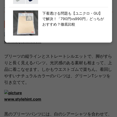
カジュアルでもきれいめ「夏パンツ」
下着透ける問題も【ユニクロ・GU】
で解決！「790円vs990円」どっちが
プリーツストレートパンツ / ￥2,990→￥1,990
おすすめ？徹底比較
www.stylehint.com
プリーツの縦ラインとストレートシルエットで、脚がすら
りと長く見えるパンツ。光沢感のある素材も相まって、上
品に着こなせます。しかもウエストゴムで楽ちん。着回し
やすいナチュラルカラーのパンツは、グリーンTシャツを
引き立てて。
www.stylehint.com
黒のプリーツパンツには、白のシアーシャツを合わせて、