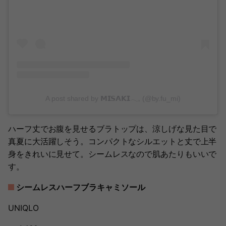
A post shared by 𝗠𝗜𝗦𝗔𝗞𝗜𓂃𓈒 (@by.fu_mi)
ハーフ丈でお腹を見せるブラトップは、涼しげな見た目で
真夏に大活躍しそう。コンパクトなシルエットと丈で上半
身をきれいに見せて。シームレスなので肌あたりもいいで
す。
シームレスハーフブラキャミソール
UNIQLO