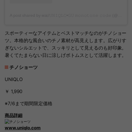
A post shared by ᴍɪᴇ/𝚄𝙽𝙸𝚀𝙻𝙾•𝙶𝚄 𝚖𝚘𝚗𝚘𝚝𝚘𝚗𝚎 𝚌𝚘𝚍𝚎 (@puu326)
スポーティーなアイテムとベストマッチなのがチノショー
ツ。本格的な風合いのチノ素材が高見えします。広がりす
ぎないシルエットで、スッキリとして見えるのも好印象。
暑くてたまらない日に涼しげボトムスとして活躍します。
チノショーツ
UNIQLO
￥ 1,990
※7/6まで期間限定価格
商品詳細
www.uniqlo.com