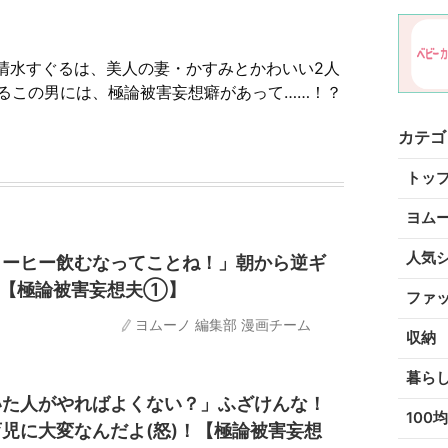
の清水すぐるは、美人の妻・かすみとかわいい2人
るこの男には、極論被害妄想癖があって……！？
カテゴ
トッ
ヨム
人気
コーヒー飲むなってことね！」朝から逆ギ
…【極論被害妄想夫①】
ファ
ヨムーノ 編集部 漫画チーム
収納
暮ら
いた人がやればよくない？」ふざけんな！
100均
児に大変なんだよ(怒)！【極論被害妄想