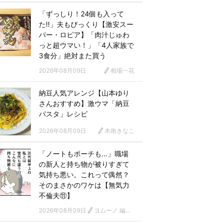
「ずっしり！24個も入って
た!!」夫もびっくり【激安スー
パー・ロピア】「肉汁じゅわ
っと超ウマい！」「4人家族で
3食分」絶対また買う
2026年08月09日
相場一花
納豆人気アレンジ【山本ゆり
さんおすすめ】激ウマ「納豆
パスタ」レシピ
2026年08月09日
木南きなこ
「ノートもポーチも…」職場
の新人と持ち物が被りすぎて
気持ち悪い。これって偶然？
そのまさかのワケは【無気力
不倫夫⑪】
2026年08月09日
ヨムーノ 編集部 漫画チーム