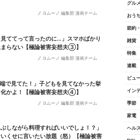
グル
ヨムーノ 編集部 漫画チーム
おう
節約
も見ててって言ったのに…」スマホばかり
雑貨
止まらない【極論被害妄想夫③】
特集
ヨムーノ 編集部 漫画チーム
連載
ビュ
の端で見てた！」子どもを見てなかった挙
イン
当化かよ！【極論被害妄想夫④】
季節
ヨムーノ 編集部 漫画チーム
家電
んぶしながら料理すればいいでしょ！？」
ヘル
ないくせに言いたい放題（怒）【極論被害