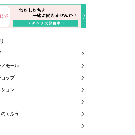
リ
プ
ーノモール
ショップ
ッション
しのくふう