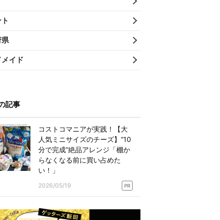
ント
府県
ドメイド
の記事
コストコマニアが実践！【大
人気ミニサイズのチーズ】“10
分で完成”絶品アレンジ「棚か
らなくなる前に買い占めた
い！」
2026/05/19
PR