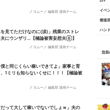
DIY
イベ
ヨムーノ 編集部 漫画チーム
都道
ハン
を見てただけなのに(涙)」残業のストレ
る夫にウンザリ…【極論被害妄想夫⑥】
ヨムーノ 編集部 漫画チーム
注目
ぐ僕と同じくらい稼いできてよ」家事と育
、1ミリも知らないくせに！！！【極論被
ヨムーノ 編集部 漫画チーム
前だって大して稼いでないでしょｗ」夫の