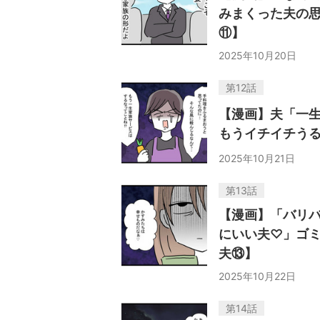
みまくった夫の
⑪】
2025年10月20日
第12話
【漫画】夫「一
もうイチイチう
2025年10月21日
第13話
【漫画】「バリ
にいい夫♡」ゴ
夫⑬】
2025年10月22日
第14話