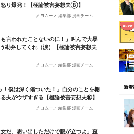
に怒り爆発！【極論被害妄想夫⑧】
ヨムーノ 編集部 漫画チーム
にも言われたことないのに！」叫んで大暴
もう勘弁してくれ（涙）【極論被害妄想夫
ヨムーノ 編集部 漫画チーム
新着
っ！僕は深く傷ついた！」自分のことを棚
いる夫がウザすぎる【極論被害妄想夫⑩】
ヨムーノ 編集部 漫画チーム
て女だ、思い出しただけで腹が立つよ」歪