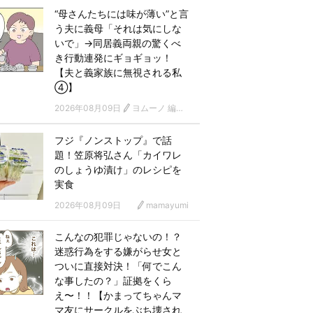
“母さんたちには味が薄い”と言
う夫に義母「それは気にしな
いで」→同居義両親の驚くべ
き行動連発にギョギョッ！
【夫と義家族に無視される私
④】
2026年08月09日
ヨムーノ 編集部 漫画チーム
フジ『ノンストップ』で話
題！笠原将弘さん「カイワレ
のしょうゆ漬け」のレシピを
実食
2026年08月09日
mamayumi
こんなの犯罪じゃないの！？
迷惑行為をする嫌がらせ女と
ついに直接対決！「何でこん
な事したの？」証拠をくら
え〜！！【かまってちゃんマ
マ友にサークルをぶち壊され