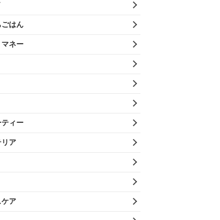
メ
ちごはん
・マネー
ーティー
テリア
スケア