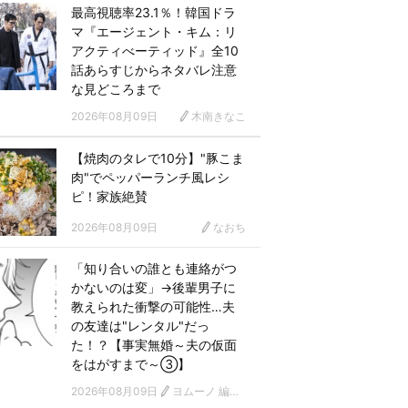
最高視聴率23.1％！韓国ドラ
マ『エージェント・キム：リ
アクティべーティッド』全10
話あらすじからネタバレ注意
な見どころまで
2026年08月09日
木南きなこ
【焼肉のタレで10分】"豚こま
肉"でペッパーランチ風レシ
ピ！家族絶賛
2026年08月09日
なおち
「知り合いの誰とも連絡がつ
かないのは変」→後輩男子に
教えられた衝撃の可能性…夫
の友達は"レンタル"だっ
た！？【事実無婚～夫の仮面
をはがすまで～③】
2026年08月09日
ヨムーノ 編集部 漫画チーム