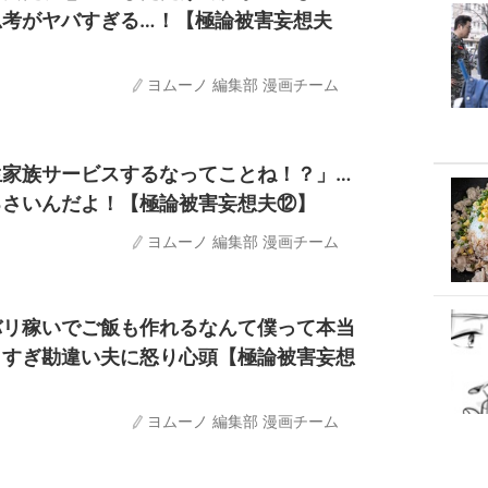
思考がヤバすぎる…！【極論被害妄想夫
ヨムーノ 編集部 漫画チーム
生家族サービスするなってことね！？」…
るさいんだよ！【極論被害妄想夫⑫】
ヨムーノ 編集部 漫画チーム
バリ稼いでご飯も作れるなんて僕って本当
ミすぎ勘違い夫に怒り心頭【極論被害妄想
ヨムーノ 編集部 漫画チーム