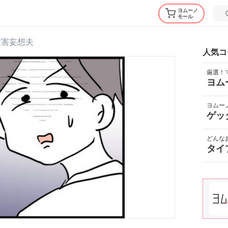
ヨムーノ
モール
被害妄想夫
人気コ
厳選！
ヨム
ヨムー
ゲッ
どんな
タイ